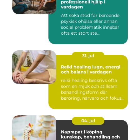
professionell hjälp i
vardagen
Att söka stöd för beroende,
psykisk ohälsa eller annan
social problematik innebär
ofta ett stort ste...
31. jul
Reiki healing lugn, energi
och balans i vardagen
reiki healing beskrivs ofta
som en mjuk och stillsam
behandlingsform där
beröring, närvaro och fokus...
04. jul
Naprapat i köping
kunskap, behandling och