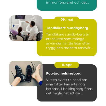
immunförsvaret och det
allmänn...
09. maj
Tandläkare sundbyberg
Tandläkare sundbyberg är
ett sökord som många
använder när de letar efter
trygg och modern tandvård
...
11. apr
Fotvård helsingborg
Vikten av att ta hand om
sina fötter kan inte nog
betonas. I Helsingborg finns
det möjlighet att ge ...