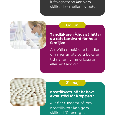
luftvägsstopp kan vara
skillnaden mellan liv och...
02. jun
Tandläkare i Åhus så hittar
du rätt tandvård för hela
familjen
Att välja tandläkare handlar
om mer än att bara boka en
tid när en fyllning lossnar
eller en tand gö...
31. maj
Kosttillskott när behövs
extra stöd för kroppen?
Allt fler funderar på om
Kosttillskott kan göra
skillnad för energin,