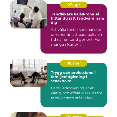
07. apr
Tandläkare karlskrona så
hittar du rätt tandvård nära
dig
Att välja tandläkare handlar
om mer än att bara boka en
tid när en tand gör ont. För
många i Karlskr...
08. mar
Trygg och professionell
familjerådgivning i
Stockholm
Familjerådgivning är en
viktig och effektiv resurs för
familjer som står inf&o...
04. mar