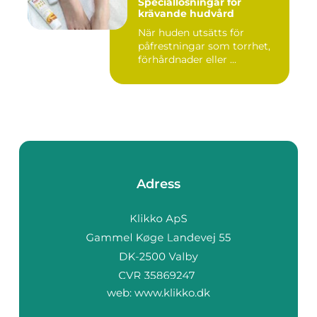
Speciallösningar för
krävande hudvård
När huden utsätts för
påfrestningar som torrhet,
förhårdnader eller ...
Adress
web:
www.klikko.dk