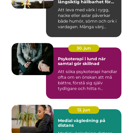
långsiktig hållbarhet för
kroppen
Att leva med värk i rygg,
nacke eller axlar påverkar
både humör, sömn och ork i
vardagen. Många vänj...
30. jun
Psykoterapi i lund när
samtal gör skillnad
Att söka psykoterapi handlar
ofta om en önskan att må
bättre, förstå sig själv
tydligare och hitta n...
13. jun
Medial vägledning på
distans