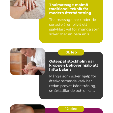
Thaimassage malmö
traditionell teknik för
modern återhämtning
Thaimassage har under de
senaste åren blivit ett
självklart val för många som
söker mer än bara en s...
01. feb
Osteopat stockholm när
kroppen behöver hjälp att
hitta balans
Många som söker hjälp för
återkommande värk har
redan provat både träning,
smärtstillande och olika ...
12. dec