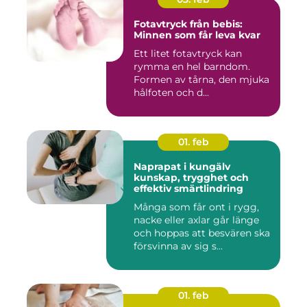
Fotavtryck från bebis:
Minnen som får leva kvar
Ett litet fotavtryck kan
rymma en hel barndom.
Formen av tårna, den mjuka
hålfoten och d...
01. feb
Naprapat i kungälv
kunskap, trygghet och
effektiv smärtlindring
Många som får ont i rygg,
nacke eller axlar går länge
och hoppas att besvären ska
försvinna av sig s...
01. feb