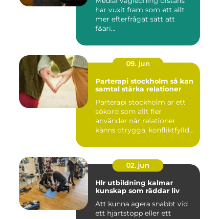
Medial vägledning distans
har vuxit fram som ett allt
mer efterfrågat sätt att
f&ari...
09. jun
Parterapi stockholm så kan
samtal stärka relationer
Parterapi stockholm är ett
sökord som allt fler
använder när relationer
känns otrygga, konfliktfylld...
02. jun
Hlr utbildning kalmar
kunskap som räddar liv
Att kunna agera snabbt vid
ett hjärtstopp eller ett