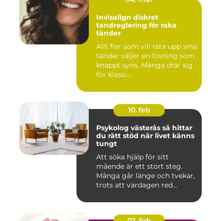
Invisalign diskret
tandreglering för raka
tänder
Allt fler som vill räta upp sina
tänder väljer en lösning som
knappt syns. Många drar sig
för klassi...
10. feb
Psykolog västerås så hittar
du rätt stöd när livet känns
tungt
Att söka hjälp för sitt
mående är ett stort steg.
Många går länge och tvekar,
trots att vardagen red...
03. feb