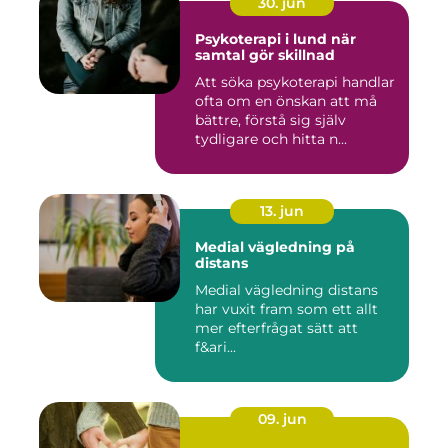
30. jun
Psykoterapi i lund när
samtal gör skillnad
Att söka psykoterapi handlar
ofta om en önskan att må
bättre, förstå sig själv
tydligare och hitta n...
13. jun
Medial vägledning på
distans
Medial vägledning distans
har vuxit fram som ett allt
mer efterfrågat sätt att
f&ari...
09. jun