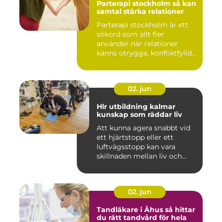
Parterapi stockholm så kan
samtal stärka relationer
Parterapi stockholm är ett
sökord som allt fler
använder när relationer
känns otrygga, konfliktfylld...
02. jun
Hlr utbildning kalmar
kunskap som räddar liv
Att kunna agera snabbt vid
ett hjärtstopp eller ett
luftvägsstopp kan vara
skillnaden mellan liv och...
02. jun
Tandläkare i Åhus så hittar
du rätt tandvård för hela