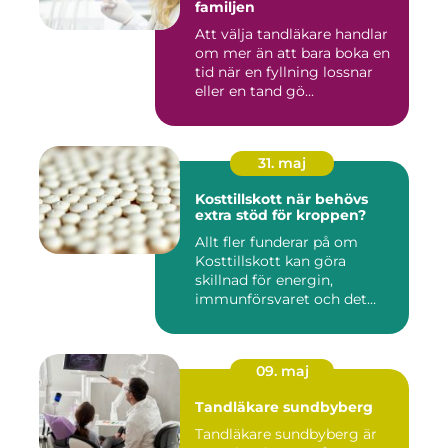
familjen
Att välja tandläkare handlar
om mer än att bara boka en
tid när en fyllning lossnar
eller en tand gö...
31. maj
Kosttillskott när behövs
extra stöd för kroppen?
Allt fler funderar på om
Kosttillskott kan göra
skillnad för energin,
immunförsvaret och det
allmänn...
09. maj
Tandläkare sundbyberg
Tandläkare sundbyberg är