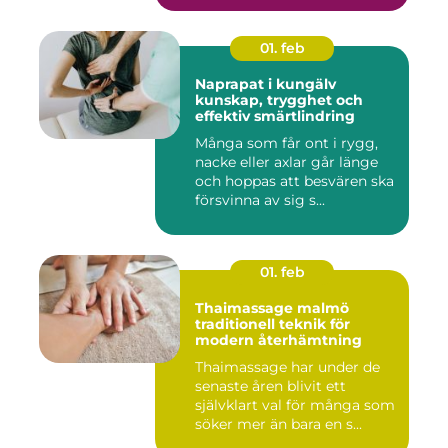
01. feb
Naprapat i kungälv
kunskap, trygghet och
effektiv smärtlindring
Många som får ont i rygg,
nacke eller axlar går länge
och hoppas att besvären ska
försvinna av sig s...
01. feb
Thaimassage malmö
traditionell teknik för
modern återhämtning
Thaimassage har under de
senaste åren blivit ett
självklart val för många som
söker mer än bara en s...