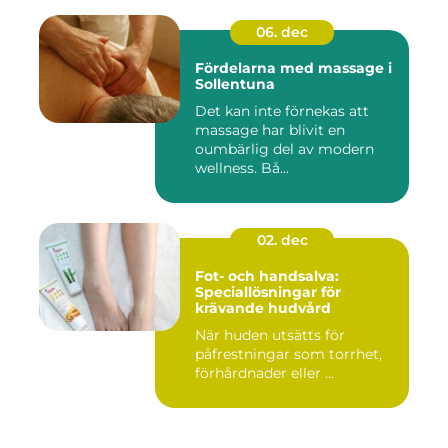
06. dec
Fördelarna med massage i
Sollentuna
Det kan inte förnekas att
massage har blivit en
oumbärlig del av modern
wellness. Bå...
02. dec
Fot- och handsalva:
Speciallösningar för
krävande hudvård
När huden utsätts för
påfrestningar som torrhet,
förhårdnader eller ...