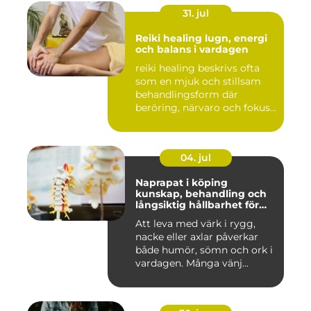
31. jul
Reiki healing lugn, energi
och balans i vardagen
reiki healing beskrivs ofta
som en mjuk och stillsam
behandlingsform där
beröring, närvaro och fokus...
04. jul
Naprapat i köping
kunskap, behandling och
långsiktig hållbarhet för
kroppen
Att leva med värk i rygg,
nacke eller axlar påverkar
både humör, sömn och ork i
vardagen. Många vänj...