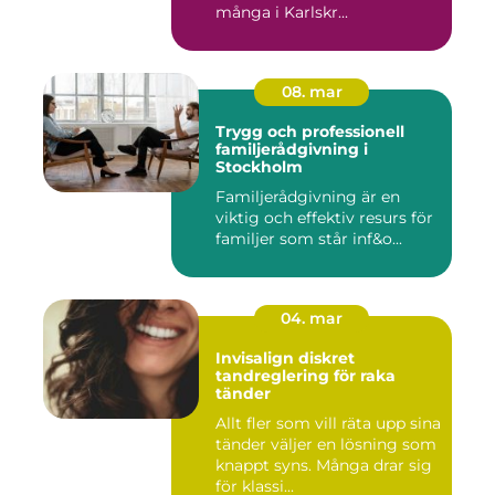
många i Karlskr...
08. mar
Trygg och professionell
familjerådgivning i
Stockholm
Familjerådgivning är en
viktig och effektiv resurs för
familjer som står inf&o...
04. mar
Invisalign diskret
tandreglering för raka
tänder
Allt fler som vill räta upp sina
tänder väljer en lösning som
knappt syns. Många drar sig
för klassi...