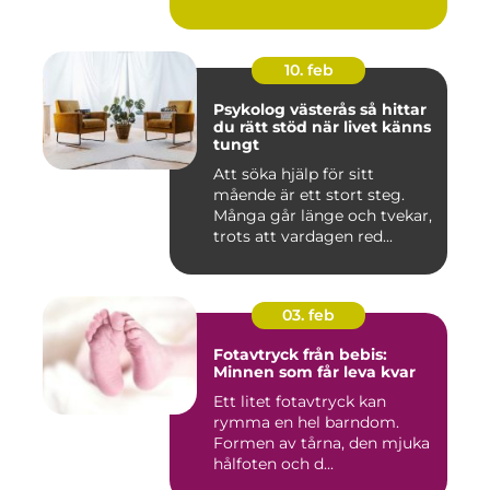
10. feb
Psykolog västerås så hittar
du rätt stöd när livet känns
tungt
Att söka hjälp för sitt
mående är ett stort steg.
Många går länge och tvekar,
trots att vardagen red...
03. feb
Fotavtryck från bebis:
Minnen som får leva kvar
Ett litet fotavtryck kan
rymma en hel barndom.
Formen av tårna, den mjuka
hålfoten och d...