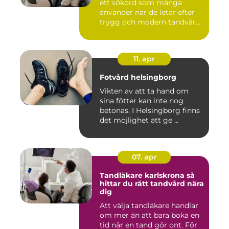
ett sökord som många
använder när de letar efter
trygg och modern tandvård
...
11. apr
Fotvård helsingborg
Vikten av att ta hand om
sina fötter kan inte nog
betonas. I Helsingborg finns
det möjlighet att ge ...
07. apr
Tandläkare karlskrona så
hittar du rätt tandvård nära
dig
Att välja tandläkare handlar
om mer än att bara boka en
tid när en tand gör ont. För