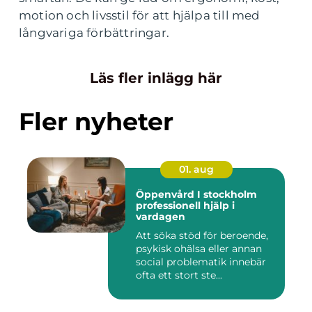
motion och livsstil för att hjälpa till med
långvariga förbättringar.
Läs fler inlägg här
Fler nyheter
01. aug
Öppenvård I stockholm
professionell hjälp i
vardagen
Att söka stöd för beroende,
psykisk ohälsa eller annan
social problematik innebär
ofta ett stort ste...