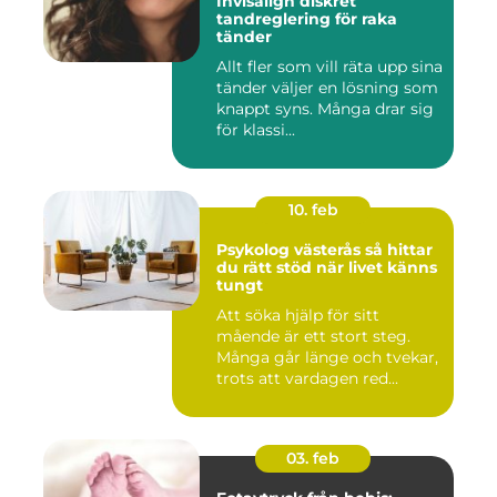
Invisalign diskret
tandreglering för raka
tänder
Allt fler som vill räta upp sina
tänder väljer en lösning som
knappt syns. Många drar sig
för klassi...
10. feb
Psykolog västerås så hittar
du rätt stöd när livet känns
tungt
Att söka hjälp för sitt
mående är ett stort steg.
Många går länge och tvekar,
trots att vardagen red...
03. feb