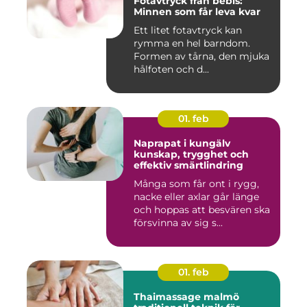
Fotavtryck från bebis:
Minnen som får leva kvar
Ett litet fotavtryck kan
rymma en hel barndom.
Formen av tårna, den mjuka
hålfoten och d...
01. feb
Naprapat i kungälv
kunskap, trygghet och
effektiv smärtlindring
Många som får ont i rygg,
nacke eller axlar går länge
och hoppas att besvären ska
försvinna av sig s...
01. feb
Thaimassage malmö