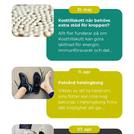
31. maj
Kosttillskott när behövs
extra stöd för kroppen?
Allt fler funderar på om
Kosttillskott kan göra
skillnad för energin,
immunförsvaret och det
allmänn...
11. apr
Fotvård helsingborg
Vikten av att ta hand om
sina fötter kan inte nog
betonas. I Helsingborg finns
det möjlighet att ge ...
07. apr