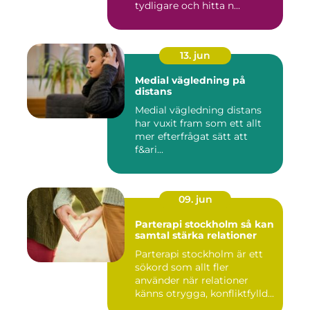
tydligare och hitta n...
13. jun
Medial vägledning på
distans
Medial vägledning distans
har vuxit fram som ett allt
mer efterfrågat sätt att
f&ari...
09. jun
Parterapi stockholm så kan
samtal stärka relationer
Parterapi stockholm är ett
sökord som allt fler
använder när relationer
känns otrygga, konfliktfylld...