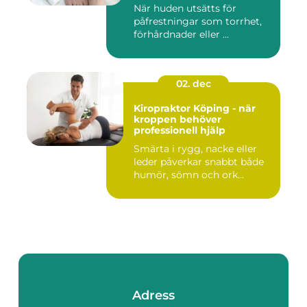
När huden utsätts för
påfrestningar som torrhet,
förhårdnader eller ...
02. dec
Kiropraktor Köping - när
kroppen behöver
professionell hjälp
Smärta i rygg, nacke eller
leder påverkar snabbt både
humör, sömn och ork...
Adress