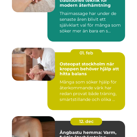
traditionell teknik för
modern återhämtning
Thaimassage har under de
senaste åren blivit ett
självklart val för många som
söker mer än bara en s...
01. feb
Osteopat stockholm när
kroppen behöver hjälp att
hitta balans
Många som söker hjälp för
återkommande värk har
redan provat både träning,
smärtstillande och olika ...
12. dec
Ångbastu hemma: Varm,