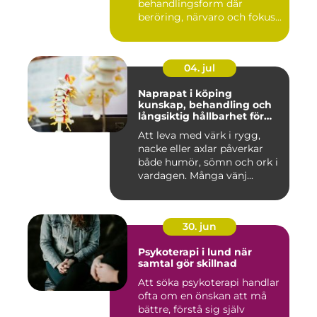
behandlingsform där
beröring, närvaro och fokus...
04. jul
Naprapat i köping
kunskap, behandling och
långsiktig hållbarhet för
kroppen
Att leva med värk i rygg,
nacke eller axlar påverkar
både humör, sömn och ork i
vardagen. Många vänj...
30. jun
Psykoterapi i lund när
samtal gör skillnad
Att söka psykoterapi handlar
ofta om en önskan att må
bättre, förstå sig själv