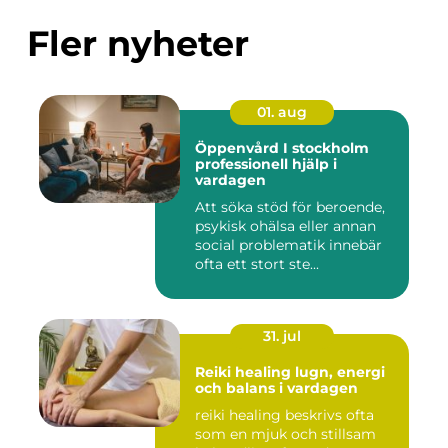
Fler nyheter
01. aug
Öppenvård I stockholm
professionell hjälp i
vardagen
Att söka stöd för beroende,
psykisk ohälsa eller annan
social problematik innebär
ofta ett stort ste...
31. jul
Reiki healing lugn, energi
och balans i vardagen
reiki healing beskrivs ofta
som en mjuk och stillsam