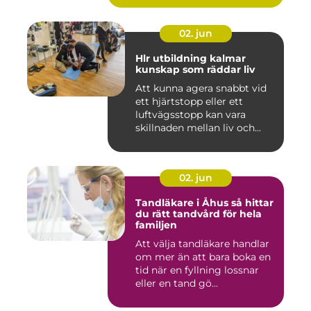
02. jun
Hlr utbildning kalmar
kunskap som räddar liv
Att kunna agera snabbt vid
ett hjärtstopp eller ett
luftvägsstopp kan vara
skillnaden mellan liv och...
02. jun
Tandläkare i Åhus så hittar
du rätt tandvård för hela
familjen
Att välja tandläkare handlar
om mer än att bara boka en
tid när en fyllning lossnar
eller en tand gö...