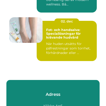
wellness. Bå...
02. dec
Fot- och handsalva:
Speciallösningar för
krävande hudvård
När huden utsätts för
påfrestningar som torrhet,
förhårdnader eller ...
Adress