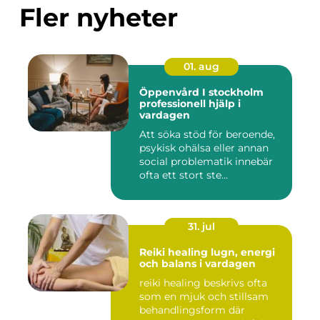
Fler nyheter
01. aug
Öppenvård I stockholm
professionell hjälp i
vardagen
Att söka stöd för beroende,
psykisk ohälsa eller annan
social problematik innebär
ofta ett stort ste...
31. jul
Reiki healing lugn, energi
och balans i vardagen
reiki healing beskrivs ofta
som en mjuk och stillsam
behandlingsform där