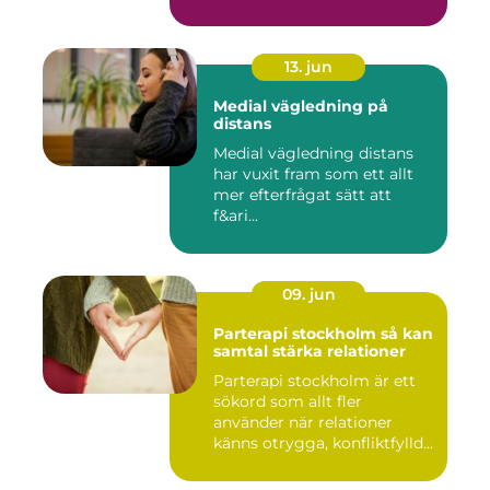
13. jun
Medial vägledning på
distans
Medial vägledning distans
har vuxit fram som ett allt
mer efterfrågat sätt att
f&ari...
09. jun
Parterapi stockholm så kan
samtal stärka relationer
Parterapi stockholm är ett
sökord som allt fler
använder när relationer
känns otrygga, konfliktfylld...