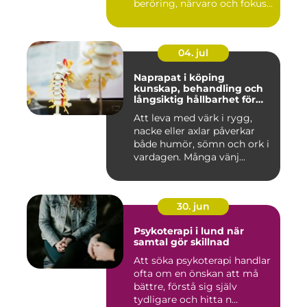
beröring, närvaro och fokus...
04. jul
Naprapat i köping
kunskap, behandling och
långsiktig hållbarhet för
kroppen
Att leva med värk i rygg,
nacke eller axlar påverkar
både humör, sömn och ork i
vardagen. Många vänj...
30. jun
Psykoterapi i lund när
samtal gör skillnad
Att söka psykoterapi handlar
ofta om en önskan att må
bättre, förstå sig själv
tydligare och hitta n...