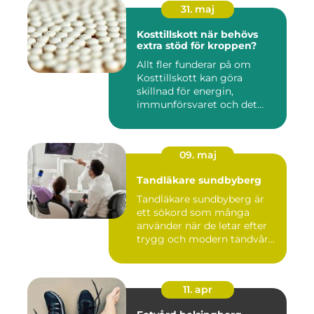
31. maj
Kosttillskott när behövs
extra stöd för kroppen?
Allt fler funderar på om
Kosttillskott kan göra
skillnad för energin,
immunförsvaret och det
allmänn...
09. maj
Tandläkare sundbyberg
Tandläkare sundbyberg är
ett sökord som många
använder när de letar efter
trygg och modern tandvård
...
11. apr