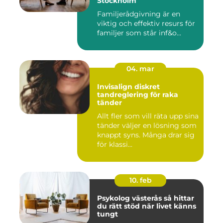
Stockholm
Familjerådgivning är en
viktig och effektiv resurs för
familjer som står inf&o...
04. mar
Invisalign diskret
tandreglering för raka
tänder
Allt fler som vill räta upp sina
tänder väljer en lösning som
knappt syns. Många drar sig
för klassi...
10. feb
Psykolog västerås så hittar
du rätt stöd när livet känns
tungt