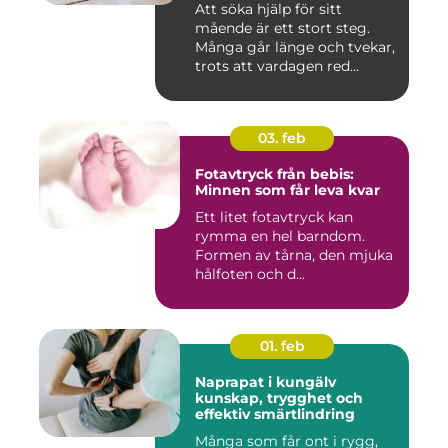
Att söka hjälp för sitt
mående är ett stort steg.
Många går länge och tvekar,
trots att vardagen red...
03. feb
Fotavtryck från bebis:
Minnen som får leva kvar
Ett litet fotavtryck kan
rymma en hel barndom.
Formen av tårna, den mjuka
hålfoten och d...
01. feb
Naprapat i kungälv
kunskap, trygghet och
effektiv smärtlindring
Många som får ont i rygg,