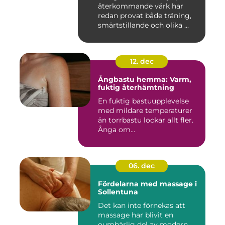
återkommande värk har
redan provat både träning,
smärtstillande och olika ...
12. dec
Ångbastu hemma: Varm,
fuktig återhämtning
En fuktig bastuupplevelse
med mildare temperaturer
än torrbastu lockar allt fler.
Ånga om...
06. dec
Fördelarna med massage i
Sollentuna
Det kan inte förnekas att
massage har blivit en
oumbärlig del av modern