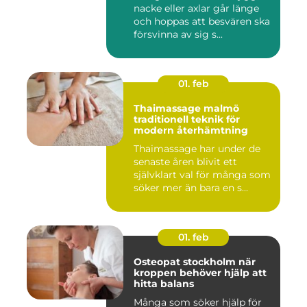
nacke eller axlar går länge
och hoppas att besvären ska
försvinna av sig s...
01. feb
Thaimassage malmö
traditionell teknik för
modern återhämtning
Thaimassage har under de
senaste åren blivit ett
självklart val för många som
söker mer än bara en s...
01. feb
Osteopat stockholm när
kroppen behöver hjälp att
hitta balans
Många som söker hjälp för