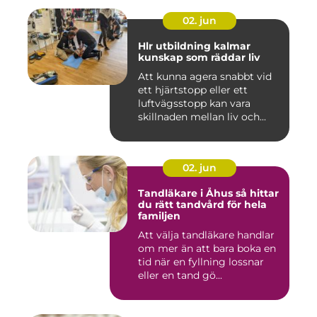
02. jun
Hlr utbildning kalmar
kunskap som räddar liv
Att kunna agera snabbt vid
ett hjärtstopp eller ett
luftvägsstopp kan vara
skillnaden mellan liv och...
02. jun
Tandläkare i Åhus så hittar
du rätt tandvård för hela
familjen
Att välja tandläkare handlar
om mer än att bara boka en
tid när en fyllning lossnar
eller en tand gö...