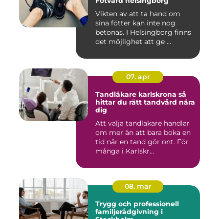
Fotvård helsingborg
Vikten av att ta hand om
sina fötter kan inte nog
betonas. I Helsingborg finns
det möjlighet att ge ...
07. apr
Tandläkare karlskrona så
hittar du rätt tandvård nära
dig
Att välja tandläkare handlar
om mer än att bara boka en
tid när en tand gör ont. För
många i Karlskr...
08. mar
Trygg och professionell
familjerådgivning i