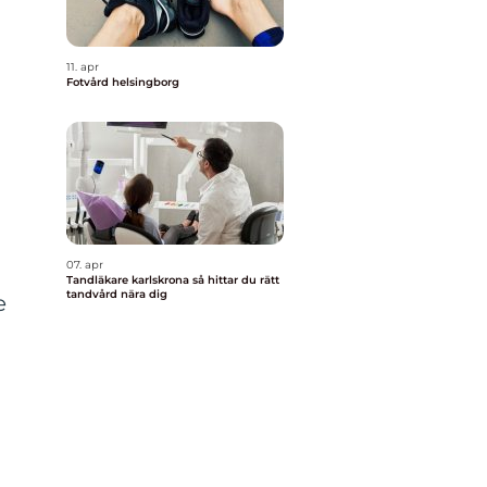
11. apr
Fotvård helsingborg
07. apr
Tandläkare karlskrona så hittar du rätt
tandvård nära dig
e