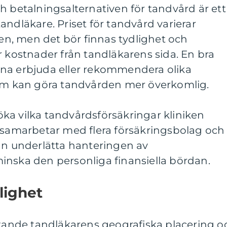
h betalningsalternativen för tandvård är ett
t tandläkare. Priset för tandvård varierar
n, men det bör finnas tydlighet och
r kostnader från tandläkarens sida. En bra
na erbjuda eller rekommendera olika
som kan göra tandvården mer överkomlig.
ka vilka tandvårdsförsäkringar kliniken
m samarbetar med flera försäkringsbolag och
kan underlätta hanteringen av
inska den personliga finansiella bördan.
lighet
ktande tandläkarens geografiska placering o