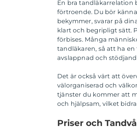
En bra tandläkarrelatio
förtroende. Du bör känna 
bekymmer, svarar på dina 
klart och begripligt sätt
förbises. Många människo
tandläkaren, så att ha en
avslappnad och stödjande
Det är också värt att öve
välorganiserad och välko
tjänster du kommer att m
och hjälpsam, vilket bidrar
Priser och Tandvå