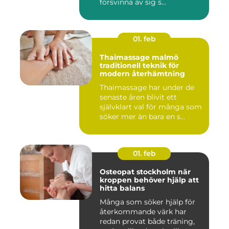
försvinna av sig s...
01. feb
Thaimassage malmö
traditionell teknik för
modern återhämtning
Thaimassage har under de
senaste åren blivit ett
självklart val för många som
söker mer än bara en s...
01. feb
Osteopat stockholm när
kroppen behöver hjälp att
hitta balans
Många som söker hjälp för
återkommande värk har
redan provat både träning,