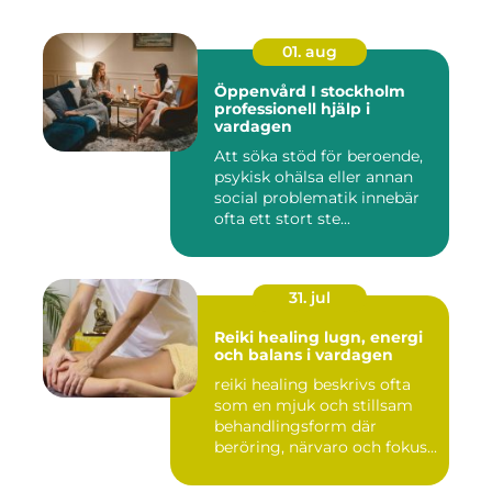
01. aug
Öppenvård I stockholm
professionell hjälp i
vardagen
Att söka stöd för beroende,
psykisk ohälsa eller annan
social problematik innebär
ofta ett stort ste...
31. jul
Reiki healing lugn, energi
och balans i vardagen
reiki healing beskrivs ofta
som en mjuk och stillsam
behandlingsform där
beröring, närvaro och fokus...