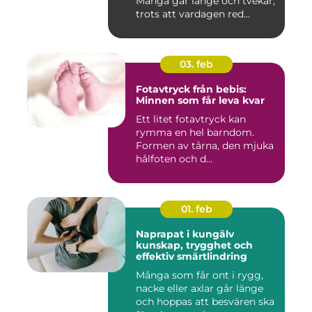
Många går länge och tvekar,
trots att vardagen red...
03. feb
Fotavtryck från bebis:
Minnen som får leva kvar
Ett litet fotavtryck kan
rymma en hel barndom.
Formen av tårna, den mjuka
hålfoten och d...
01. feb
Naprapat i kungälv
kunskap, trygghet och
effektiv smärtlindring
Många som får ont i rygg,
nacke eller axlar går länge
och hoppas att besvären ska