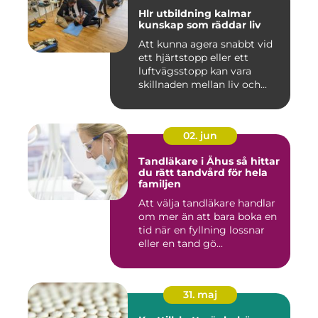
Hlr utbildning kalmar
kunskap som räddar liv
Att kunna agera snabbt vid
ett hjärtstopp eller ett
luftvägsstopp kan vara
skillnaden mellan liv och...
02. jun
Tandläkare i Åhus så hittar
du rätt tandvård för hela
familjen
Att välja tandläkare handlar
om mer än att bara boka en
tid när en fyllning lossnar
eller en tand gö...
31. maj