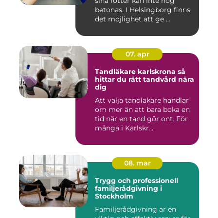
sina fötter kan inte nog
betonas. I Helsingborg finns
det möjlighet att ge ...
07. apr
Tandläkare karlskrona så
hittar du rätt tandvård nära
dig
Att välja tandläkare handlar
om mer än att bara boka en
tid när en tand gör ont. För
många i Karlskr...
08. mar
Trygg och professionell
familjerådgivning i
Stockholm
Familjerådgivning är en