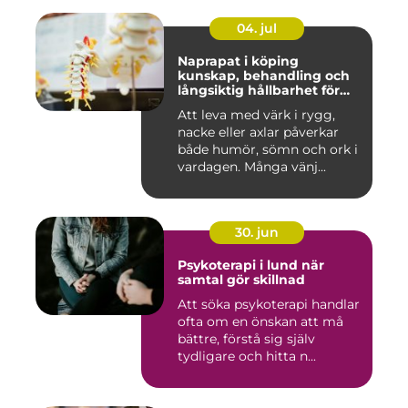
04. jul
Naprapat i köping
kunskap, behandling och
långsiktig hållbarhet för
kroppen
Att leva med värk i rygg,
nacke eller axlar påverkar
både humör, sömn och ork i
vardagen. Många vänj...
30. jun
Psykoterapi i lund när
samtal gör skillnad
Att söka psykoterapi handlar
ofta om en önskan att må
bättre, förstå sig själv
tydligare och hitta n...