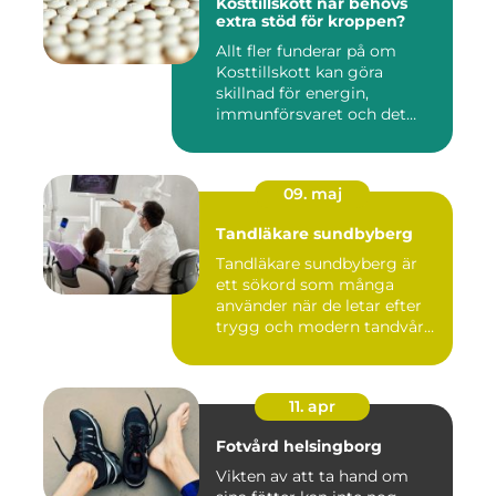
Kosttillskott när behövs
extra stöd för kroppen?
Allt fler funderar på om
Kosttillskott kan göra
skillnad för energin,
immunförsvaret och det
allmänn...
09. maj
Tandläkare sundbyberg
Tandläkare sundbyberg är
ett sökord som många
använder när de letar efter
trygg och modern tandvård
...
11. apr
Fotvård helsingborg
Vikten av att ta hand om