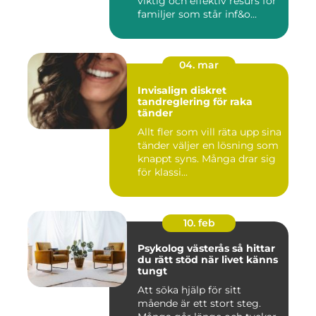
viktig och effektiv resurs för
familjer som står inf&o...
04. mar
Invisalign diskret
tandreglering för raka
tänder
Allt fler som vill räta upp sina
tänder väljer en lösning som
knappt syns. Många drar sig
för klassi...
10. feb
Psykolog västerås så hittar
du rätt stöd när livet känns
tungt
Att söka hjälp för sitt
mående är ett stort steg.