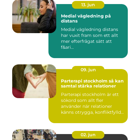
13. jun
Medial vägledning på
distans
Medial vägledning distans
har vuxit fram som ett allt
mer efterfrågat sätt att
f&ari...
09. jun
Parterapi stockholm så kan
samtal stärka relationer
Parterapi stockholm är ett
sökord som allt fler
använder när relationer
känns otrygga, konfliktfylld...
02. jun