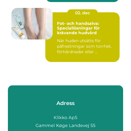
02. dec
Fot- och handsalva:
Speciallösningar för
krävande hudvård
När huden utsätts för
påfrestningar som torrhet,
förhårdnader eller ...
Adress