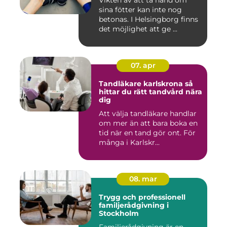
Vikten av att ta hand om
sina fötter kan inte nog
betonas. I Helsingborg finns
det möjlighet att ge ...
07. apr
Tandläkare karlskrona så
hittar du rätt tandvård nära
dig
Att välja tandläkare handlar
om mer än att bara boka en
tid när en tand gör ont. För
många i Karlskr...
08. mar
Trygg och professionell
familjerådgivning i
Stockholm