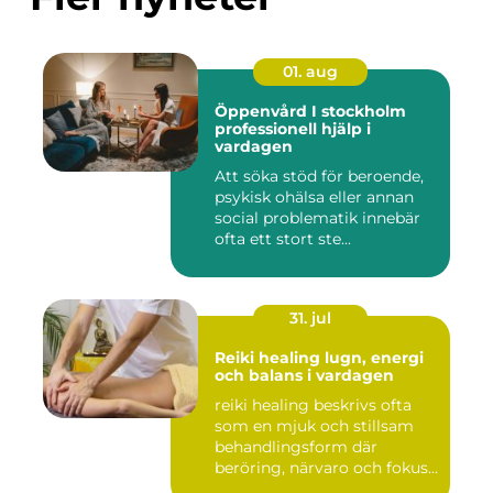
01. aug
Öppenvård I stockholm
professionell hjälp i
vardagen
Att söka stöd för beroende,
psykisk ohälsa eller annan
social problematik innebär
ofta ett stort ste...
31. jul
Reiki healing lugn, energi
och balans i vardagen
reiki healing beskrivs ofta
som en mjuk och stillsam
behandlingsform där
beröring, närvaro och fokus...