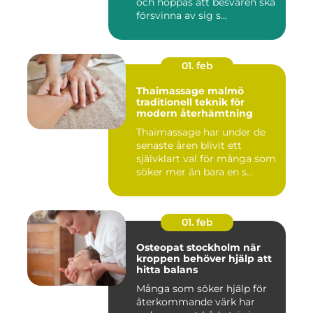
och hoppas att besvären ska
försvinna av sig s...
01. feb
Thaimassage malmö
traditionell teknik för
modern återhämtning
Thaimassage har under de
senaste åren blivit ett
självklart val för många som
söker mer än bara en s...
01. feb
Osteopat stockholm när
kroppen behöver hjälp att
hitta balans
Många som söker hjälp för
återkommande värk har