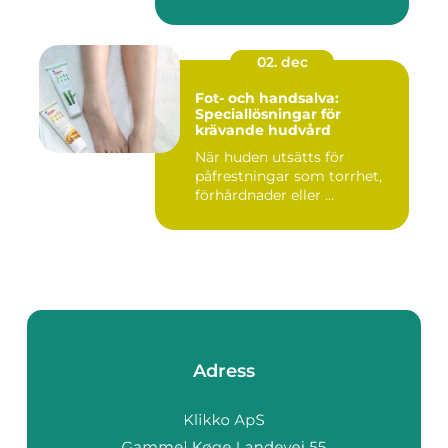
02. dec
Fot- och handsalva:
Speciallösningar för
krävande hudvård
När huden utsätts för
påfrestningar som torrhet,
förhårdnader eller ...
Adress