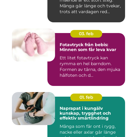
mående är ett stort steg.
Många går länge och tvekar,
trots att vardagen red...
03. feb
Fotavtryck från bebis:
Minnen som får leva kvar
Ett litet fotavtryck kan
rymma en hel barndom.
Formen av tårna, den mjuka
hålfoten och d...
01. feb
Naprapat i kungälv
kunskap, trygghet och
effektiv smärtlindring
Många som får ont i rygg,
nacke eller axlar går länge