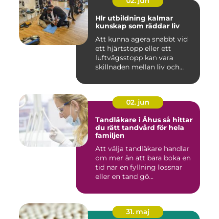
02. jun
Hlr utbildning kalmar
kunskap som räddar liv
Att kunna agera snabbt vid
ett hjärtstopp eller ett
luftvägsstopp kan vara
skillnaden mellan liv och...
02. jun
Tandläkare i Åhus så hittar
du rätt tandvård för hela
familjen
Att välja tandläkare handlar
om mer än att bara boka en
tid när en fyllning lossnar
eller en tand gö...
31. maj