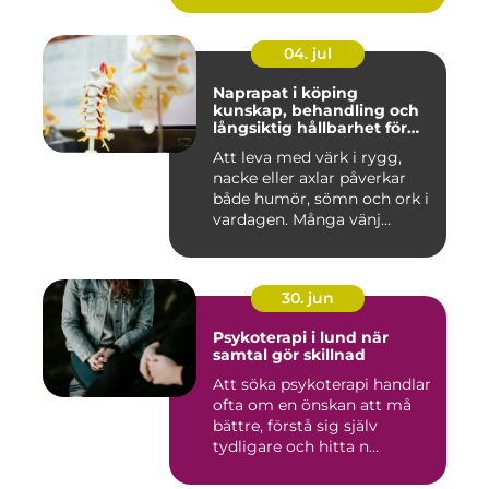
04. jul
Naprapat i köping
kunskap, behandling och
långsiktig hållbarhet för
kroppen
Att leva med värk i rygg,
nacke eller axlar påverkar
både humör, sömn och ork i
vardagen. Många vänj...
30. jun
Psykoterapi i lund när
samtal gör skillnad
Att söka psykoterapi handlar
ofta om en önskan att må
bättre, förstå sig själv
tydligare och hitta n...