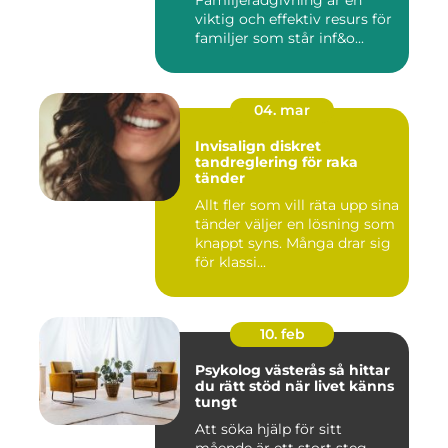
Familjerådgivning är en
viktig och effektiv resurs för
familjer som står inf&o...
04. mar
Invisalign diskret
tandreglering för raka
tänder
Allt fler som vill räta upp sina
tänder väljer en lösning som
knappt syns. Många drar sig
för klassi...
10. feb
Psykolog västerås så hittar
du rätt stöd när livet känns
tungt
Att söka hjälp för sitt