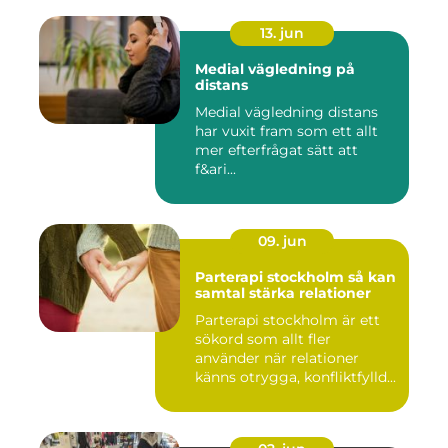
13. jun
Medial vägledning på
distans
Medial vägledning distans
har vuxit fram som ett allt
mer efterfrågat sätt att
f&ari...
09. jun
Parterapi stockholm så kan
samtal stärka relationer
Parterapi stockholm är ett
sökord som allt fler
använder när relationer
känns otrygga, konfliktfylld...