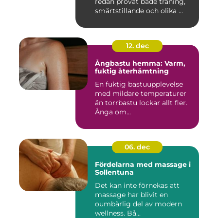
redan provat både träning,
smärtstillande och olika ...
12. dec
Ångbastu hemma: Varm,
fuktig återhämtning
En fuktig bastuupplevelse
med mildare temperaturer
än torrbastu lockar allt fler.
Ånga om...
06. dec
Fördelarna med massage i
Sollentuna
Det kan inte förnekas att
massage har blivit en
oumbärlig del av modern
wellness. Bå...