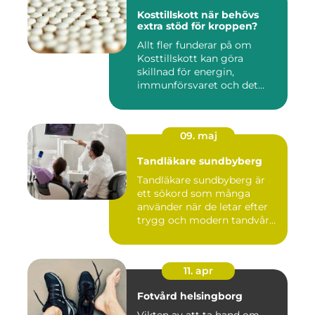
Kosttillskott när behövs
extra stöd för kroppen?
Allt fler funderar på om
Kosttillskott kan göra
skillnad för energin,
immunförsvaret och det
allmänn...
09. maj
Tandläkare sundbyberg
Tandläkare sundbyberg är
ett sökord som många
använder när de letar efter
trygg och modern tandvård
...
11. apr
Fotvård helsingborg