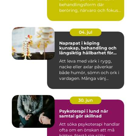
behandlingsform där
beröring, närvaro och fokus...
04. jul
Naprapat i köping
kunskap, behandling och
långsiktig hållbarhet för
kroppen
Att leva med värk i rygg,
nacke eller axlar påverkar
både humör, sömn och ork i
vardagen. Många vänj...
30. jun
Psykoterapi i lund när
samtal gör skillnad
Att söka psykoterapi handlar
ofta om en önskan att må
bättre, förstå sig själv