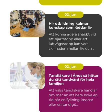
02. jun
Hlr utbildning kalmar
kunskap som räddar liv
Att kunna agera snabbt vid
ett hjärtstopp eller ett
luftvägsstopp kan vara
skillnaden mellan liv och...
02. jun
Tandläkare i Åhus så hittar
du rätt tandvård för hela
familjen
Att välja tandläkare handlar
om mer än att bara boka en
tid när en fyllning lossnar
eller en tand gö...