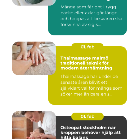
Många som får ont i rygg,
nacke eller axlar går länge
och hoppas att besvären ska
försvinna av sig s...
01. feb
Thaimassage malmö
traditionell teknik för
modern återhämtning
Thaimassage har under de
senaste åren blivit ett
självklart val för många som
söker mer än bara en s...
01. feb
Osteopat stockholm när
kroppen behöver hjälp att
hitta balans