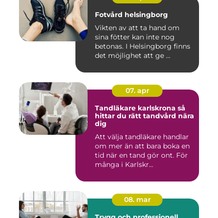
Fotvård helsingborg
Vikten av att ta hand om
sina fötter kan inte nog
betonas. I Helsingborg finns
det möjlighet att ge ...
07. apr
Tandläkare karlskrona så
hittar du rätt tandvård nära
dig
Att välja tandläkare handlar
om mer än att bara boka en
tid när en tand gör ont. För
många i Karlskr...
08. mar
Trygg och professionell