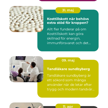
31. maj
Kosttillskott när behövs
extra stöd för kroppen?
Allt fler funderar på om
Kosttillskott kan göra
skillnad för energin,
immunförsvaret och det
allmänn...
09. maj
Tandläkare sundbyberg
Tandläkare sundbyberg är
ett sökord som många
använder när de letar efter
trygg och modern tandvård
...
11. apr