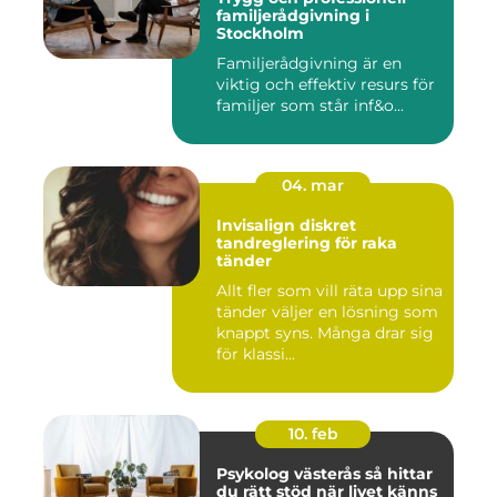
familjerådgivning i
Stockholm
Familjerådgivning är en
viktig och effektiv resurs för
familjer som står inf&o...
04. mar
Invisalign diskret
tandreglering för raka
tänder
Allt fler som vill räta upp sina
tänder väljer en lösning som
knappt syns. Många drar sig
för klassi...
10. feb
Psykolog västerås så hittar
du rätt stöd när livet känns