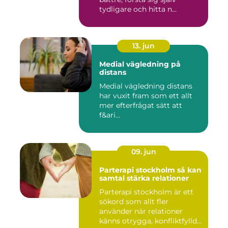
tydligare och hitta n...
13. jun
Medial vägledning på
distans
Medial vägledning distans
har vuxit fram som ett allt
mer efterfrågat sätt att
f&ari...
09. jun
Parterapi stockholm så kan
samtal stärka relationer
Parterapi stockholm är ett
sökord som allt fler
använder när relationer
känns otrygga, konfliktfylld...