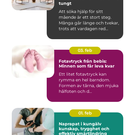
tungt
Att söka hjälp för sitt
mående är ett stort steg.
Många går länge och tvekar,
trots att vardagen red...
03. feb
Fotavtryck från bebis:
Minnen som får leva kvar
Ett litet fotavtryck kan
rymma en hel barndom.
Formen av tårna, den mjuka
hålfoten och d...
01. feb
Naprapat i kungälv
kunskap, trygghet och
effektiv smärtlindring