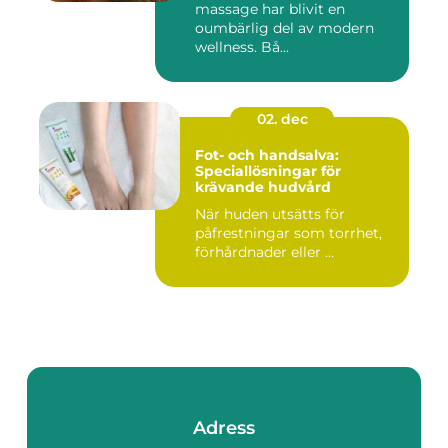
massage har blivit en
oumbärlig del av modern
wellness. Bå...
02. dec
Fot- och handsalva:
Speciallösningar för
krävande hudvård
När huden utsätts för
påfrestningar som torrhet,
förhårdnader eller ...
Adress