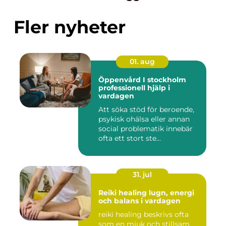
Fler nyheter
01. aug
Öppenvård I stockholm
professionell hjälp i
vardagen
Att söka stöd för beroende,
psykisk ohälsa eller annan
social problematik innebär
ofta ett stort ste...
31. jul
Reiki healing lugn, energi
och balans i vardagen
reiki healing beskrivs ofta
som en mjuk och stillsam