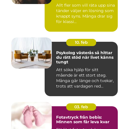
Allt fler som vill räta upp sina
tänder väljer en lösning som
knappt syns. Många drar sig
för klassi...
10. feb
Psykolog västerås så hittar
du rätt stöd när livet känns
tungt
Att söka hjälp för sitt
mående är ett stort steg.
Många går länge och tvekar,
trots att vardagen red...
03. feb
Fotavtryck från bebis:
Minnen som får leva kvar