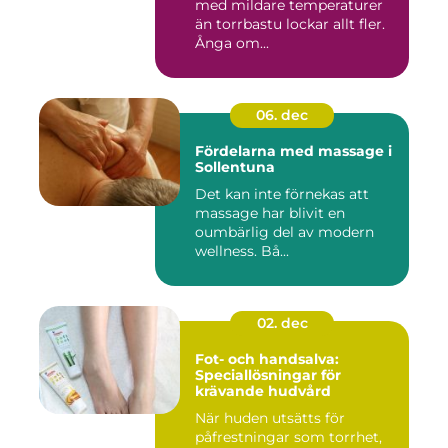
med mildare temperaturer
än torrbastu lockar allt fler.
Ånga om...
06. dec
Fördelarna med massage i
Sollentuna
Det kan inte förnekas att
massage har blivit en
oumbärlig del av modern
wellness. Bå...
02. dec
Fot- och handsalva:
Speciallösningar för
krävande hudvård
När huden utsätts för
påfrestningar som torrhet,