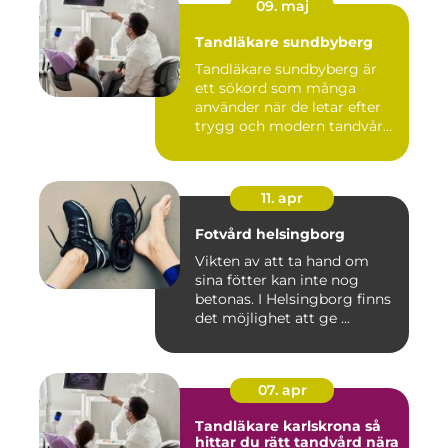
09. maj
Tandläkare sundbyberg
Tandläkare sundbyberg är
ett sökord som många
använder när de letar efter
trygg och modern tandvård
...
11. apr
Fotvård helsingborg
Vikten av att ta hand om
sina fötter kan inte nog
betonas. I Helsingborg finns
det möjlighet att ge ...
07. apr
Tandläkare karlskrona så
hittar du rätt tandvård nära