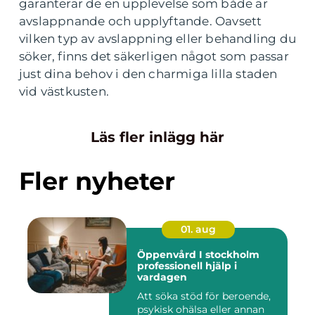
garanterar de en upplevelse som både är
avslappnande och upplyftande. Oavsett
vilken typ av avslappning eller behandling du
söker, finns det säkerligen något som passar
just dina behov i den charmiga lilla staden
vid västkusten.
Läs fler inlägg här
Fler nyheter
01. aug
Öppenvård I stockholm
professionell hjälp i
vardagen
Att söka stöd för beroende,
psykisk ohälsa eller annan