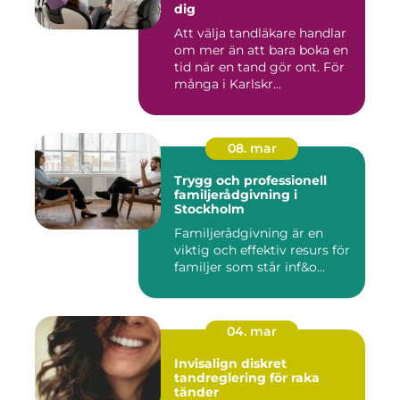
dig
Att välja tandläkare handlar
om mer än att bara boka en
tid när en tand gör ont. För
många i Karlskr...
08. mar
Trygg och professionell
familjerådgivning i
Stockholm
Familjerådgivning är en
viktig och effektiv resurs för
familjer som står inf&o...
04. mar
Invisalign diskret
tandreglering för raka
tänder