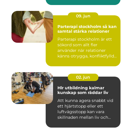
09. jun
Parterapi stockholm så kan
samtal stärka relationer
Parterapi stockholm är ett
sökord som allt fler
använder när relationer
känns otrygga, konfliktfylld...
02. jun
Hlr utbildning kalmar
kunskap som räddar liv
Att kunna agera snabbt vid
ett hjärtstopp eller ett
luftvägsstopp kan vara
skillnaden mellan liv och...