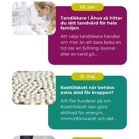
02. jun
Tandläkare i Åhus så hittar
du rätt tandvård för hela
familjen
Att välja tandläkare handlar
om mer än att bara boka en
tid när en fyllning lossnar
eller en tand gö...
31. maj
Kosttillskott när behövs
extra stöd för kroppen?
Allt fler funderar på om
Kosttillskott kan göra
skillnad för energin,
immunförsvaret och det
allmänn...