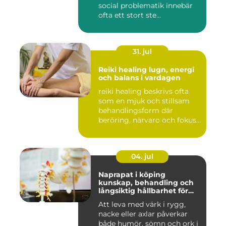
social problematik innebär
ofta ett stort ste...
31. jul
Reiki healing lugn, energi
och balans i vardagen
reiki healing beskrivs ofta
som en mjuk och stillsam
behandlingsform där
beröring, närvaro och fokus...
04. jul
Naprapat i köping
kunskap, behandling och
långsiktig hållbarhet för
kroppen
Att leva med värk i rygg,
nacke eller axlar påverkar
både humör, sömn och ork i