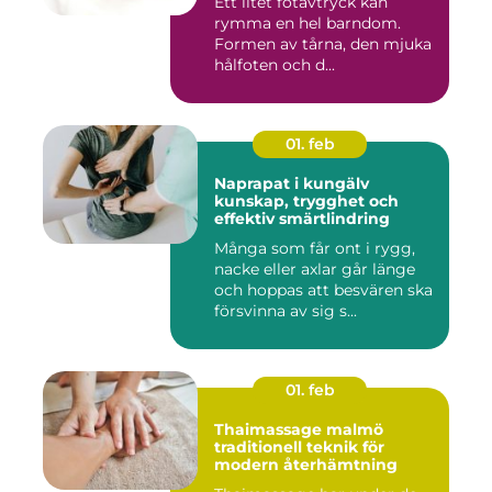
Ett litet fotavtryck kan
rymma en hel barndom.
Formen av tårna, den mjuka
hålfoten och d...
01. feb
Naprapat i kungälv
kunskap, trygghet och
effektiv smärtlindring
Många som får ont i rygg,
nacke eller axlar går länge
och hoppas att besvären ska
försvinna av sig s...
01. feb
Thaimassage malmö
traditionell teknik för
modern återhämtning