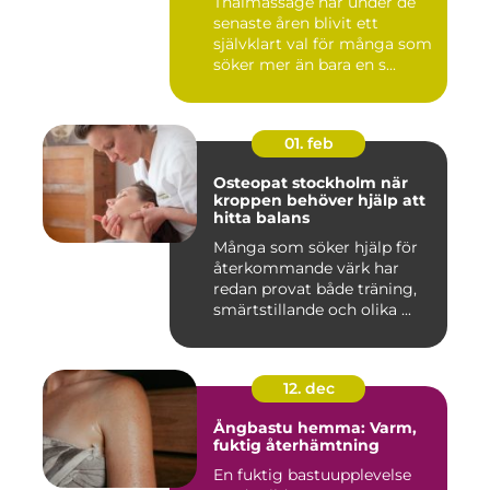
Thaimassage har under de
senaste åren blivit ett
självklart val för många som
söker mer än bara en s...
01. feb
Osteopat stockholm när
kroppen behöver hjälp att
hitta balans
Många som söker hjälp för
återkommande värk har
redan provat både träning,
smärtstillande och olika ...
12. dec
Ångbastu hemma: Varm,
fuktig återhämtning
En fuktig bastuupplevelse