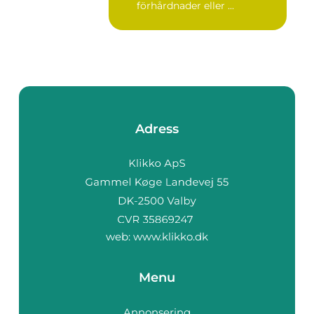
förhårdnader eller ...
Adress
web:
www.klikko.dk
Menu
Annonsering