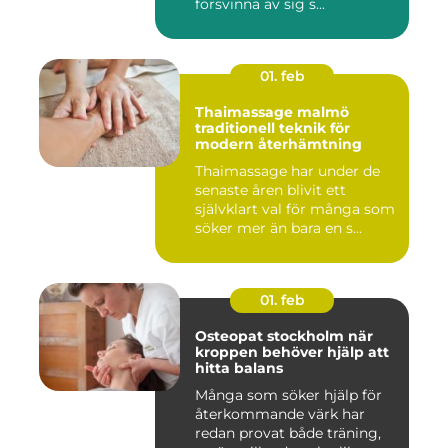
försvinna av sig s...
01. feb
Thaimassage malmö
traditionell teknik för
modern återhämtning
Thaimassage har under de
senaste åren blivit ett
självklart val för många som
söker mer än bara en s...
01. feb
Osteopat stockholm när
kroppen behöver hjälp att
hitta balans
Många som söker hjälp för
återkommande värk har
redan provat både träning,