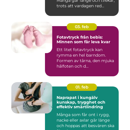
Många går länge och tvekar,
trots att vardagen red...
03. feb
Fotavtryck från bebis:
Minnen som får leva kvar
Ett litet fotavtryck kan
rymma en hel barndom.
Formen av tårna, den mjuka
hålfoten och d...
01. feb
Naprapat i kungälv
kunskap, trygghet och
effektiv smärtlindring
Många som får ont i rygg,
nacke eller axlar går länge
och hoppas att besvären ska