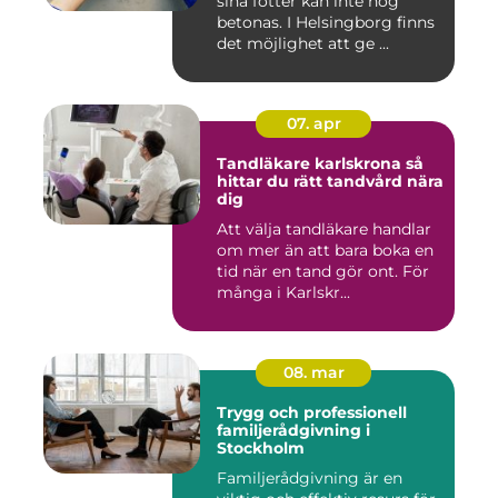
sina fötter kan inte nog
betonas. I Helsingborg finns
det möjlighet att ge ...
07. apr
Tandläkare karlskrona så
hittar du rätt tandvård nära
dig
Att välja tandläkare handlar
om mer än att bara boka en
tid när en tand gör ont. För
många i Karlskr...
08. mar
Trygg och professionell
familjerådgivning i
Stockholm
Familjerådgivning är en