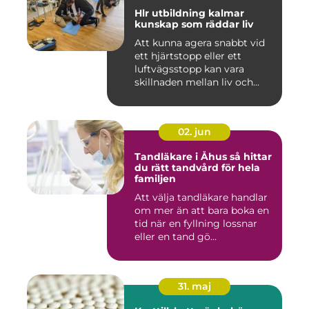
Hlr utbildning kalmar
kunskap som räddar liv
Att kunna agera snabbt vid
ett hjärtstopp eller ett
luftvägsstopp kan vara
skillnaden mellan liv och...
02. jun
Tandläkare i Åhus så hittar
du rätt tandvård för hela
familjen
Att välja tandläkare handlar
om mer än att bara boka en
tid när en fyllning lossnar
eller en tand gö...
31. maj