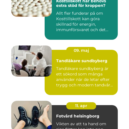
Kosttillskott när behövs
extra stöd för kroppen?
Allt fler funderar på om
Kosttillskott kan göra
skillnad för energin,
immunförsvaret och det
allmänn...
09. maj
Tandläkare sundbyberg
Tandläkare sundbyberg är
ett sökord som många
använder när de letar efter
trygg och modern tandvård
...
11. apr
Fotvård helsingborg
Vikten av att ta hand om