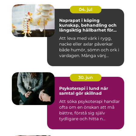
04. jul
Naprapat i köping
kunskap, behandling och
långsiktig hållbarhet för
kroppen
Att leva med värk i rygg,
nacke eller axlar påverkar
både humör, sömn och ork i
vardagen. Många vänj...
30. jun
Psykoterapi i lund när
samtal gör skillnad
Att söka psykoterapi handlar
ofta om en önskan att må
bättre, förstå sig själv
tydligare och hitta n...