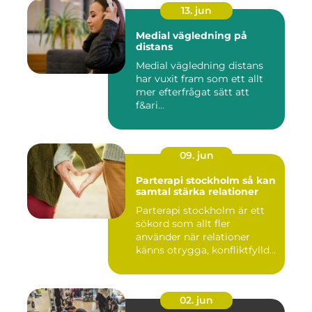
13. jun
Medial vägledning på
distans
Medial vägledning distans
har vuxit fram som ett allt
mer efterfrågat sätt att
f&ari...
09. jun
Parterapi stockholm så kan
samtal stärka relationer
Parterapi stockholm är ett
sökord som allt fler
använder när relationer
känns otrygga, konfliktfylld...
02. jun