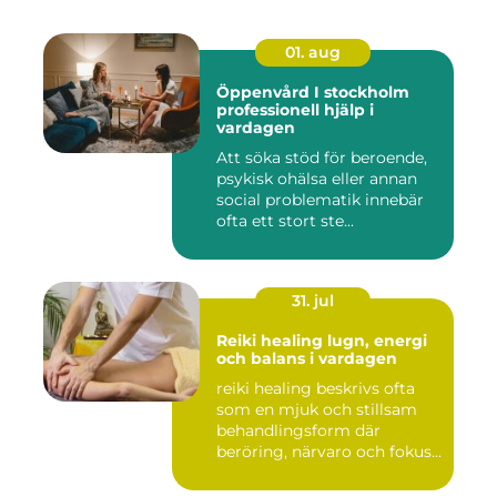
01. aug
Öppenvård I stockholm
professionell hjälp i
vardagen
Att söka stöd för beroende,
psykisk ohälsa eller annan
social problematik innebär
ofta ett stort ste...
31. jul
Reiki healing lugn, energi
och balans i vardagen
reiki healing beskrivs ofta
som en mjuk och stillsam
behandlingsform där
beröring, närvaro och fokus...