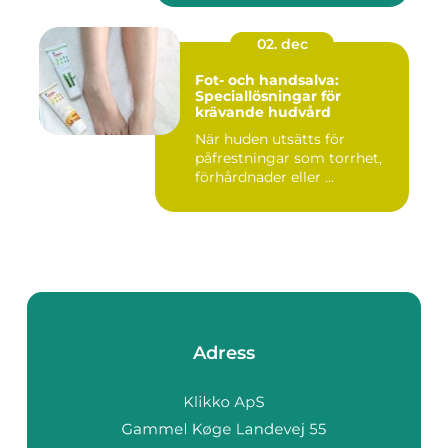
02. dec
Fot- och handsalva:
Speciallösningar för
krävande hudvård
När huden utsätts för
påfrestningar som torrhet,
förhårdnader eller ...
Adress