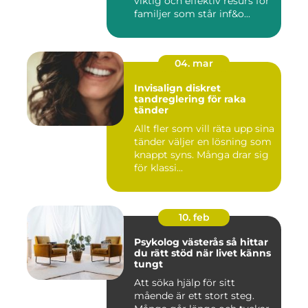
viktig och effektiv resurs för
familjer som står inf&o...
04. mar
Invisalign diskret
tandreglering för raka
tänder
Allt fler som vill räta upp sina
tänder väljer en lösning som
knappt syns. Många drar sig
för klassi...
10. feb
Psykolog västerås så hittar
du rätt stöd när livet känns
tungt
Att söka hjälp för sitt
mående är ett stort steg.