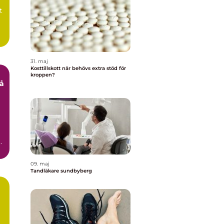
t
31. maj
Kosttillskott när behövs extra stöd för
kroppen?
ar
09. maj
Tandläkare sundbyberg