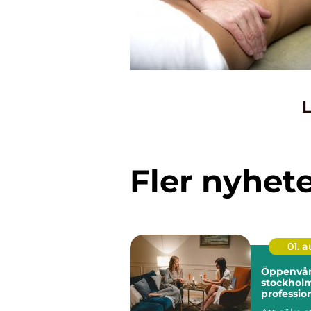
L
Fler nyhet
01. 
Öppenvår
stockhol
profession
vardagen