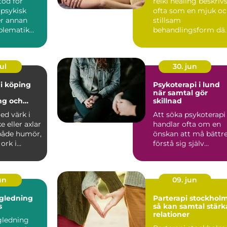
töd för
reiki healing beskriv
 psykisk
ofta som en mjuk o
er annan
stillsam
oblematik
behandlingsform dä
ta ett stort
beröring, närvaro oc
fokus...
ul
30. jun
i köping
Psykoterapi i lund
när samtal gör
ng och
skillnad
g hållbarhet
ed värk i
Att söka psykoterapi
en
e eller axlar
handlar ofta om en
både humör,
önskan att må bättre
ork i
förstå sig själv
. Många
tydligare och hitta n..
un
09. jun
ägledning
Parterapi stockhol
s
så kan samtal stärk
relationer
gledning