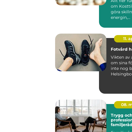
Allt fler f
om Kosttil
göra skill
energin,
immunför
det allmän
11. a
Fotvård h
Vikten av 
om sina fö
inte nog b
Helsingbo
möjlighet a
08. 
Trygg oc
profession
familjerå
Stockhol