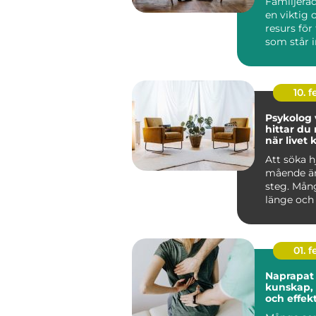
Familjerå
en viktig 
resurs för
som står in
10. 
Psykolog v
hittar du 
när livet
Att söka hj
mående är
steg. Mån
länge och 
trots att 
red...
01. 
Naprapat 
kunskap,
och effekt
smärtlind