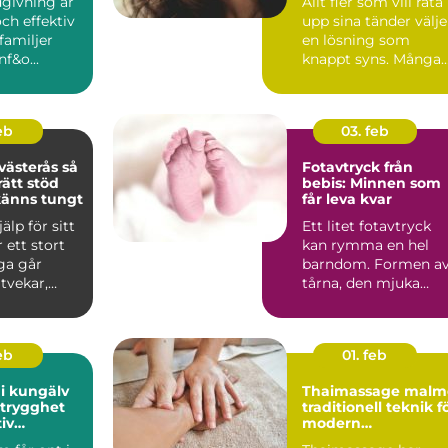
dgivning är
Allt fler som vill räta
och effektiv
upp sina tänder välje
 familjer
en lösning som
f&o...
knappt syns. Många
drar sig för klassi...
feb
03. feb
ästerås så
Fotavtryck från
rätt stöd
bebis: Minnen som
 känns tungt
får leva kvar
älp för sitt
Ett litet fotavtryck
 ett stort
kan rymma en hel
ga går
barndom. Formen a
tvekar,
tårna, den mjuka
vardagen
hålfoten och d...
feb
01. feb
i kungälv
Thaimassage malm
 trygghet
traditionell teknik f
iv
modern
ring
återhämtning