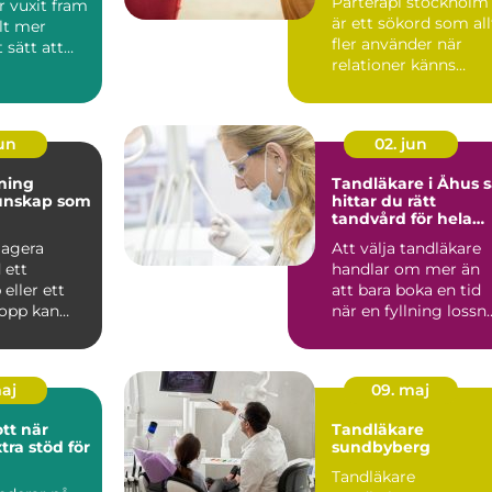
Parterapi stockholm
r vuxit fram
är ett sökord som all
lt mer
fler använder när
 sätt att
relationer känns
otrygga,
konfliktfylld...
jun
02. jun
dning
Tandläkare i Åhus så
hittar du rätt
tandvård för hela
familjen
 agera
Att välja tandläkare
 ett
handlar om mer än
 eller ett
att bara boka en tid
topp kan
när en fyllning lossn
naden mellan
eller en tand gö...
maj
09. maj
 när
Tandläkare
tra stöd för
sundbyberg
Tandläkare