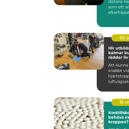
distans ha
som ett al
efterfrågat
f&ari...
02. 
Hlr utbil
kalmar kunskap som
räddar liv
Att kunna
snabbt vid
hjärtstopp
luftvägss
vara skill
liv och...
31. 
Kosttillskott
behövs ex
kroppen?