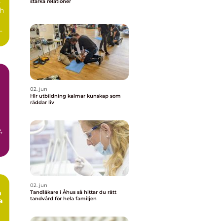
s
stärka relationer
ch
r
h
02. jun
Hlr utbildning kalmar kunskap som
räddar liv
,
.
02. jun
m
Tandläkare i Åhus så hittar du rätt
tandvård för hela familjen
a