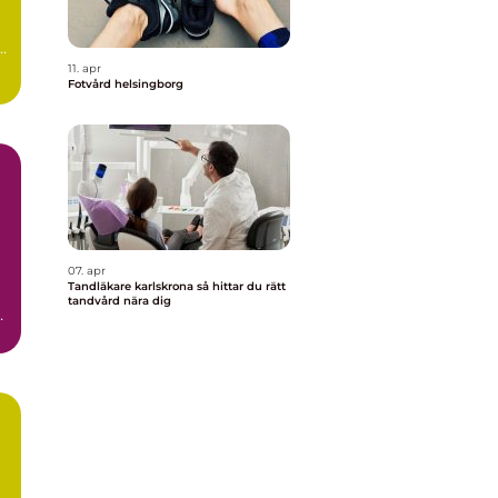
r
11. apr
Fotvård helsingborg
07. apr
Tandläkare karlskrona så hittar du rätt
tandvård nära dig
.