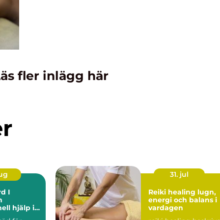
äs fler inlägg här
er
aug
31. jul
d I
Reiki healing lugn,
m
energi och balans i
ell hjälp i
vardagen