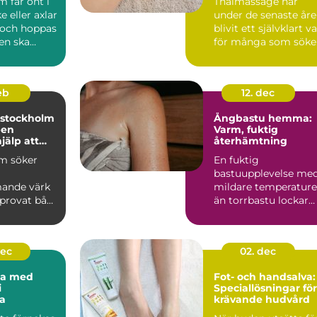
 får ont i
Thaimassage har
e eller axlar
under de senaste år
 och hoppas
blivit ett självklart va
en ska
för många som söke
v sig s...
mer än bara en s...
feb
12. dec
 stockholm
Ångbastu hemma:
pen
Varm, fuktig
jälp att
återhämtning
ans
m söker
En fuktig
bastuupplevelse me
ande värk
mildare temperature
 provat både
än torrbastu lockar
allt fler. Ånga om...
lande och
dec
02. dec
na med
Fot- och handsalva:
i
Speciallösningar för
a
krävande hudvård