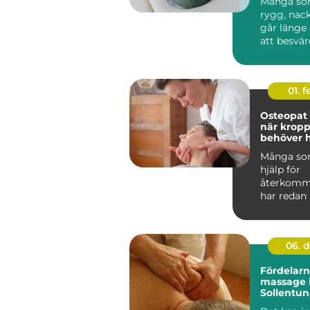
Många som
rygg, nack
går länge
att besvär
försvinna a
01. 
Osteopat
när krop
behöver h
hitta bal
Många so
hjälp för
återkomm
har redan
träning,
smärtstil
olika ...
06. 
Fördelar
massage 
Sollentun