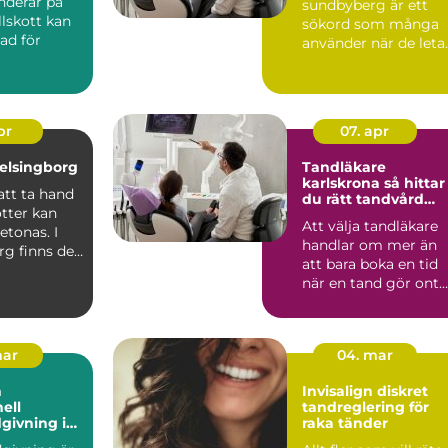
underar på
sundbyberg är ett
lskott kan
sökord som många
nad för
använder när de leta
efter trygg och
svaret och
modern tandvård ...
n...
pr
07. apr
elsingborg
Tandläkare
karlskrona så hittar
att ta hand
du rätt tandvård
tter kan
nära dig
Att välja tandläkare
etonas. I
handlar om mer än
rg finns det
att bara boka en tid
tt ge ...
när en tand gör ont.
För många i Karlskr..
mar
04. mar
h
Invisalign diskret
ell
tandreglering för
dgivning i
raka tänder
m