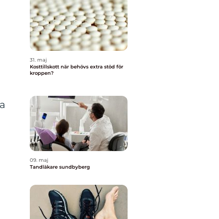
31. maj
Kosttillskott när behövs extra stöd för
kroppen?
ka
09. maj
Tandläkare sundbyberg