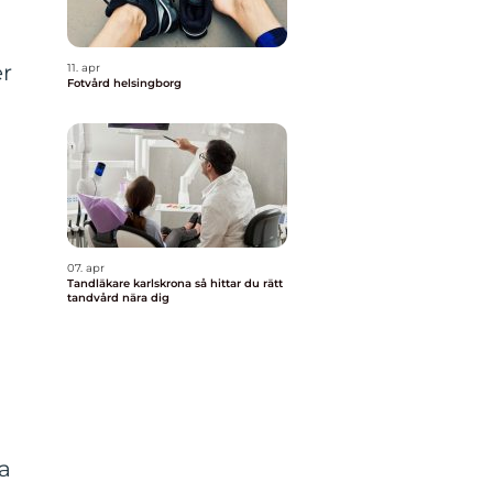
er
11. apr
Fotvård helsingborg
07. apr
Tandläkare karlskrona så hittar du rätt
tandvård nära dig
a