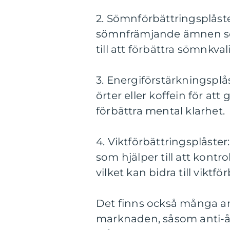
2. Sömnförbättringsplåste
sömnfrämjande ämnen som 
till att förbättra sömnk
3. Energiförstärkningsplås
örter eller koffein för at
förbättra mental klarhet.
4. Viktförbättringsplåster
som hjälper till att kont
vilket kan bidra till viktfö
Det finns också många andr
marknaden, såsom anti-åld