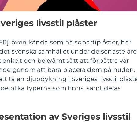
veriges livsstil plåster
R], även kända som hälsopartiplåster, har
 i det svenska samhället under de senaste åre
t enkelt och bekvämt sätt att förbättra vår
ande genom att bara placera dem på huden. 
t ta en djupdykning i Sveriges livsstil plåst
de olika typerna som finns, samt deras
sentation av Sveriges livsstil