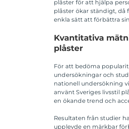
plåster för att hjälpa per
plåster ökar ständigt, då 
enkla sätt att förbättra si
Kvantitativa mätni
plåster
För att bedöma popularitet
undersökningar och stud
nationell undersökning vi
använt Sveriges livsstil pl
en ökande trend och acce
Resultaten från studier h
upplevde en märkbar förb