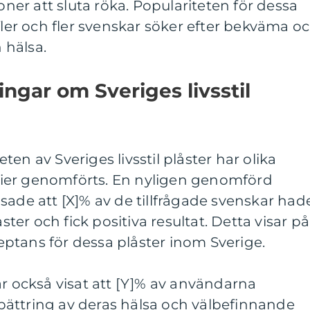
soner att sluta röka. Populariteten för dessa
fler och fler svenskar söker efter bekväma o
n hälsa.
ngar om Sveriges livsstil
en av Sveriges livsstil plåster har olika
ier genomförts. En nyligen genomförd
sade att [X]% av de tillfrågade svenskar had
åster och fick positiva resultat. Detta visar på
ptans för dessa plåster inom Sverige.
ar också visat att [Y]% av användarna
ättring av deras hälsa och välbefinnande