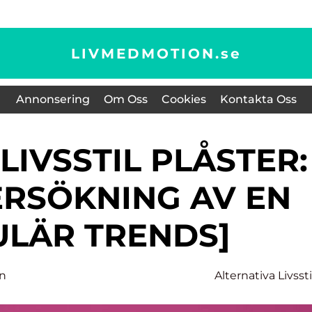
LIVMEDMOTION.
se
Annonsering
Om Oss
Cookies
Kontakta Oss
RSÖKNING AV EN
LÄR TRENDS]
on
Alternativa Livssti