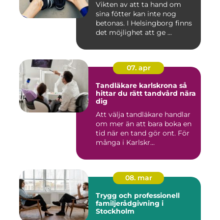
Vikten av att ta hand om
sina fötter kan inte nog
betonas. I Helsingborg finns
det möjlighet att ge ...
07. apr
Tandläkare karlskrona så
hittar du rätt tandvård nära
dig
Att välja tandläkare handlar
om mer än att bara boka en
tid när en tand gör ont. För
många i Karlskr...
08. mar
Trygg och professionell
familjerådgivning i
Stockholm