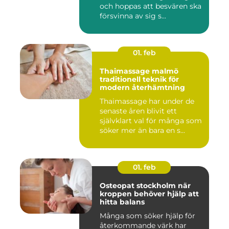
och hoppas att besvären ska
försvinna av sig s...
01. feb
Thaimassage malmö
traditionell teknik för
modern återhämtning
Thaimassage har under de
senaste åren blivit ett
självklart val för många som
söker mer än bara en s...
01. feb
Osteopat stockholm när
kroppen behöver hjälp att
hitta balans
Många som söker hjälp för
återkommande värk har