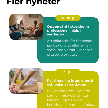
Fler nyheter
01. aug
Öppenvård I stockholm
professionell hjälp i
vardagen
Att söka stöd för beroende,
psykisk ohälsa eller annan
social problematik innebär
ofta ett stort ste...
31. jul
Reiki healing lugn, energi
och balans i vardagen
reiki healing beskrivs ofta
som en mjuk och stillsam
behandlingsform där
beröring, närvaro och fokus...