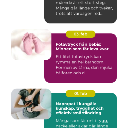
mående är ett stort steg.
Många går länge och tvekar,
trots att vardagen red...
03. feb
Fotavtryck från bebis:
Minnen som får leva kvar
Ett litet fotavtryck kan
rymma en hel barndom.
Formen av tårna, den mjuka
hålfoten och d...
01. feb
Naprapat i kungälv
kunskap, trygghet och
effektiv smärtlindring
Många som får ont i rygg,
nacke eller axlar går länge