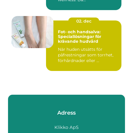
02. dec
Fot- och handsalva:
Speciallösningar för
krävande hudvård
När huden utsätts för
påfrestningar som torrhet,
förhårdnader eller ...
Adress