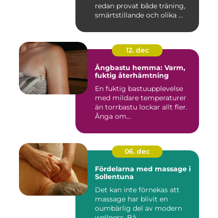
redan provat både träning,
smärtstillande och olika ...
12. dec
Ångbastu hemma: Varm,
fuktig återhämtning
En fuktig bastuupplevelse
med mildare temperaturer
än torrbastu lockar allt fler.
Ånga om...
06. dec
Fördelarna med massage i
Sollentuna
Det kan inte förnekas att
massage har blivit en
oumbärlig del av modern
wellness. Bå...