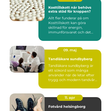
Kosttillskott när behövs
extra stöd för kroppen?
Allt fler funderar på om
Kosttillskott kan göra
skillnad för energin,
immunförsvaret och det
allmänn...
09. maj
Tandläkare sundbyberg
Tandläkare sundbyberg är
ett sökord som många
använder när de letar efter
trygg och modern tandvård
...
11. apr
Fotvård helsingborg