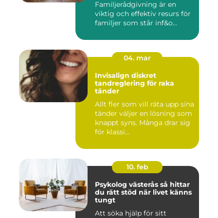
Familjerådgivning är en
viktig och effektiv resurs för
familjer som står inf&o...
04. mar
Invisalign diskret
tandreglering för raka
tänder
Allt fler som vill räta upp sina
tänder väljer en lösning som
knappt syns. Många drar sig
för klassi...
10. feb
Psykolog västerås så hittar
du rätt stöd när livet känns
tungt
Att söka hjälp för sitt