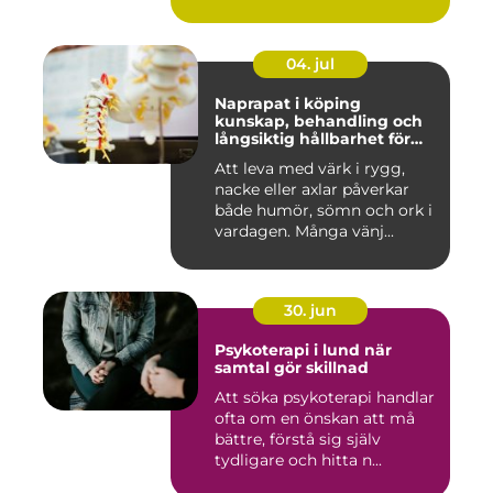
04. jul
Naprapat i köping
kunskap, behandling och
långsiktig hållbarhet för
kroppen
Att leva med värk i rygg,
nacke eller axlar påverkar
både humör, sömn och ork i
vardagen. Många vänj...
30. jun
Psykoterapi i lund när
samtal gör skillnad
Att söka psykoterapi handlar
ofta om en önskan att må
bättre, förstå sig själv
tydligare och hitta n...