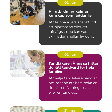
02. jun
Hlr utbildning kalmar
kunskap som räddar liv
Att kunna agera snabbt vid
ett hjärtstopp eller ett
luftvägsstopp kan vara
skillnaden mellan liv och...
02. jun
Tandläkare i Åhus så hittar
du rätt tandvård för hela
familjen
Att välja tandläkare handlar
om mer än att bara boka en
tid när en fyllning lossnar
eller en tand gö...
31. maj