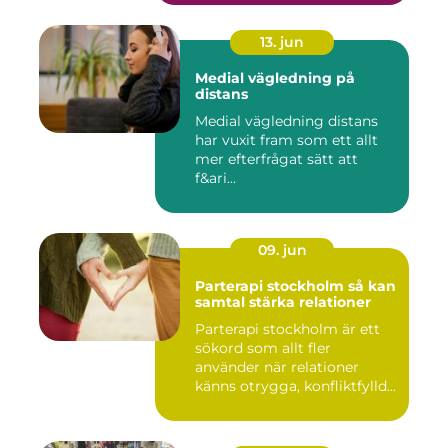
13. jun
Medial vägledning på
distans
Medial vägledning distans
har vuxit fram som ett allt
mer efterfrågat sätt att
f&ari...
09. jun
Parterapi stockholm så kan
samtal stärka relationer
Parterapi stockholm är ett
sökord som allt fler
använder när relationer
känns otrygga, konfliktfylld...