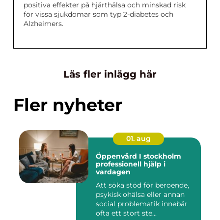
positiva effekter på hjärthälsa och minskad risk
för vissa sjukdomar som typ 2-diabetes och
Alzheimers.
Läs fler inlägg här
Fler nyheter
01. aug
Öppenvård I stockholm
professionell hjälp i
vardagen
Att söka stöd för beroende,
psykisk ohälsa eller annan
social problematik innebär
ofta ett stort ste...