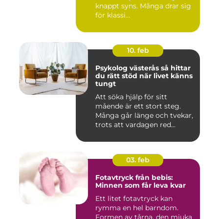
knappt syns. Många drar sig
för klassi...
10. feb
Psykolog västerås så hittar
du rätt stöd när livet känns
tungt
Att söka hjälp för sitt
mående är ett stort steg.
Många går länge och tvekar,
trots att vardagen red...
03. feb
Fotavtryck från bebis:
Minnen som får leva kvar
Ett litet fotavtryck kan
rymma en hel barndom.
Formen av tårna, den mjuka