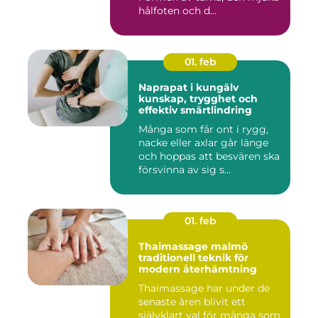
hålfoten och d...
01. feb
Naprapat i kungälv
kunskap, trygghet och
effektiv smärtlindring
Många som får ont i rygg,
nacke eller axlar går länge
och hoppas att besvären ska
försvinna av sig s...
01. feb
Thaimassage malmö
traditionell teknik för
modern återhämtning
Thaimassage har under de
senaste åren blivit ett
självklart val för många som