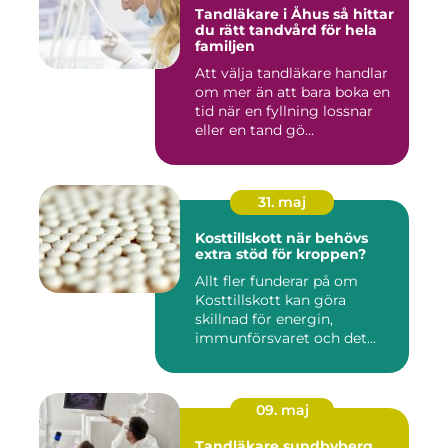
Tandläkare i Åhus så hittar
du rätt tandvård för hela
familjen
Att välja tandläkare handlar
om mer än att bara boka en
tid när en fyllning lossnar
eller en tand gö...
31. maj
Kosttillskott när behövs
extra stöd för kroppen?
Allt fler funderar på om
Kosttillskott kan göra
skillnad för energin,
immunförsvaret och det
allmänn...
09. maj
Tandläkare sundbyberg