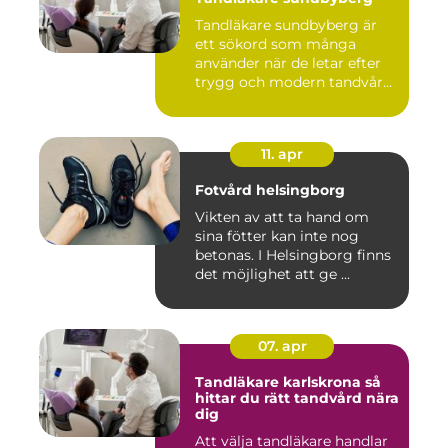
Tandläkare sundbyberg är
ett sökord som många
använder när de letar efter
trygg och modern tandvård
...
11. apr
Fotvård helsingborg
Vikten av att ta hand om
sina fötter kan inte nog
betonas. I Helsingborg finns
det möjlighet att ge ...
07. apr
Tandläkare karlskrona så
hittar du rätt tandvård nära
dig
Att välja tandläkare handlar