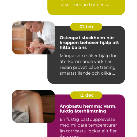
söker mer än bara en s...
01. feb
Osteopat stockholm när
kroppen behöver hjälp att
hitta balans
Många som söker hjälp för
återkommande värk har
redan provat både träning,
smärtstillande och olika ...
12. dec
Ångbastu hemma: Varm,
fuktig återhämtning
En fuktig bastuupplevelse
med mildare temperaturer
än torrbastu lockar allt fler.
Ånga om...