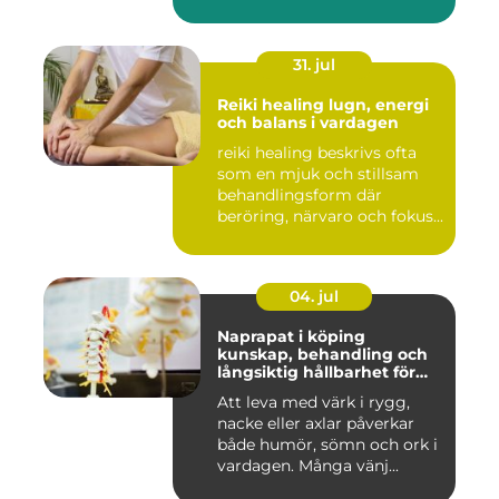
31. jul
Reiki healing lugn, energi
och balans i vardagen
reiki healing beskrivs ofta
som en mjuk och stillsam
behandlingsform där
beröring, närvaro och fokus...
04. jul
Naprapat i köping
kunskap, behandling och
långsiktig hållbarhet för
kroppen
Att leva med värk i rygg,
nacke eller axlar påverkar
både humör, sömn och ork i
vardagen. Många vänj...