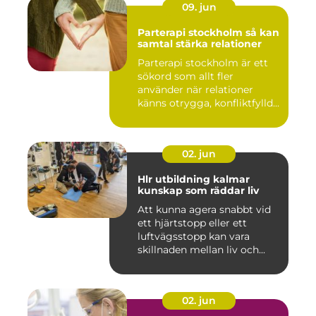
09. jun
Parterapi stockholm så kan
samtal stärka relationer
Parterapi stockholm är ett
sökord som allt fler
använder när relationer
känns otrygga, konfliktfylld...
02. jun
Hlr utbildning kalmar
kunskap som räddar liv
Att kunna agera snabbt vid
ett hjärtstopp eller ett
luftvägsstopp kan vara
skillnaden mellan liv och...
02. jun