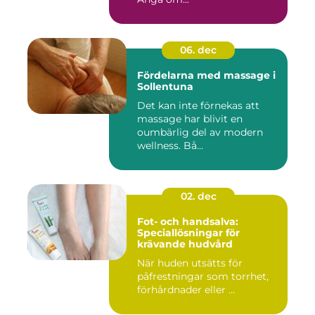
06. dec
Fördelarna med massage i
Sollentuna
Det kan inte förnekas att
massage har blivit en
oumbärlig del av modern
wellness. Bå...
02. dec
Fot- och handsalva:
Speciallösningar för
krävande hudvård
När huden utsätts för
påfrestningar som torrhet,
förhårdnader eller ...