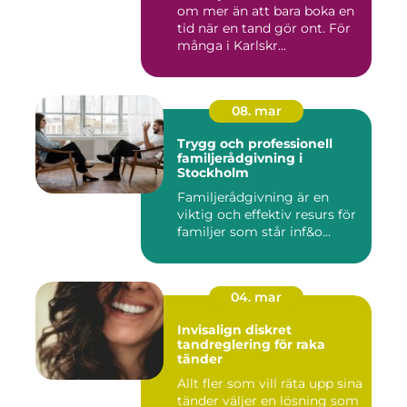
om mer än att bara boka en
tid när en tand gör ont. För
många i Karlskr...
08. mar
Trygg och professionell
familjerådgivning i
Stockholm
Familjerådgivning är en
viktig och effektiv resurs för
familjer som står inf&o...
04. mar
Invisalign diskret
tandreglering för raka
tänder
Allt fler som vill räta upp sina
tänder väljer en lösning som