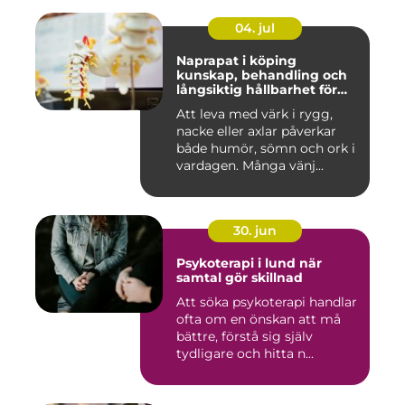
04. jul
Naprapat i köping
kunskap, behandling och
långsiktig hållbarhet för
kroppen
Att leva med värk i rygg,
nacke eller axlar påverkar
både humör, sömn och ork i
vardagen. Många vänj...
30. jun
Psykoterapi i lund när
samtal gör skillnad
Att söka psykoterapi handlar
ofta om en önskan att må
bättre, förstå sig själv
tydligare och hitta n...