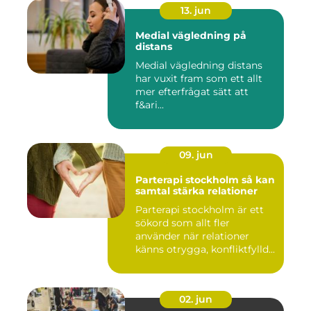
13. jun
Medial vägledning på
distans
Medial vägledning distans
har vuxit fram som ett allt
mer efterfrågat sätt att
f&ari...
09. jun
Parterapi stockholm så kan
samtal stärka relationer
Parterapi stockholm är ett
sökord som allt fler
använder när relationer
känns otrygga, konfliktfylld...
02. jun