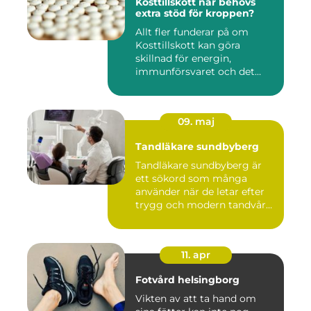
Kosttillskott när behövs
extra stöd för kroppen?
Allt fler funderar på om
Kosttillskott kan göra
skillnad för energin,
immunförsvaret och det
allmänn...
09. maj
Tandläkare sundbyberg
Tandläkare sundbyberg är
ett sökord som många
använder när de letar efter
trygg och modern tandvård
...
11. apr
Fotvård helsingborg
Vikten av att ta hand om