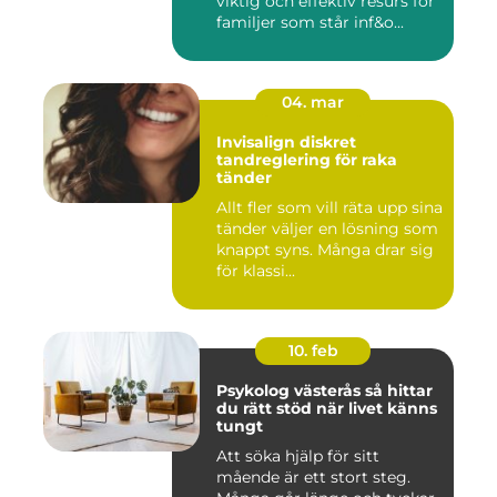
viktig och effektiv resurs för
familjer som står inf&o...
04. mar
Invisalign diskret
tandreglering för raka
tänder
Allt fler som vill räta upp sina
tänder väljer en lösning som
knappt syns. Många drar sig
för klassi...
10. feb
Psykolog västerås så hittar
du rätt stöd när livet känns
tungt
Att söka hjälp för sitt
mående är ett stort steg.