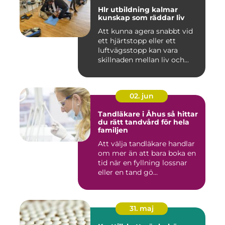
Hlr utbildning kalmar
kunskap som räddar liv
Att kunna agera snabbt vid
ett hjärtstopp eller ett
luftvägsstopp kan vara
skillnaden mellan liv och...
02. jun
Tandläkare i Åhus så hittar
du rätt tandvård för hela
familjen
Att välja tandläkare handlar
om mer än att bara boka en
tid när en fyllning lossnar
eller en tand gö...
31. maj