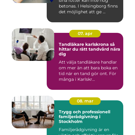
sina fötter kan inte nog
betonas. I Helsingborg finns
det möjlighet att ge ...
07. apr
Tandläkare karlskrona så
hittar du rätt tandvård nära
dig
Att välja tandläkare handlar
om mer än att bara boka en
tid när en tand gör ont. För
många i Karlskr...
08. mar
Trygg och professionell
familjerådgivning i
Stockholm
Familjerådgivning är en