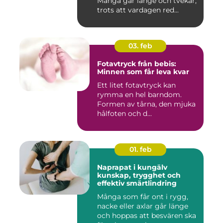
Många går länge och tvekar,
trots att vardagen red...
03. feb
Fotavtryck från bebis:
Minnen som får leva kvar
Ett litet fotavtryck kan
rymma en hel barndom.
Formen av tårna, den mjuka
hålfoten och d...
01. feb
Naprapat i kungälv
kunskap, trygghet och
effektiv smärtlindring
Många som får ont i rygg,
nacke eller axlar går länge
och hoppas att besvären ska