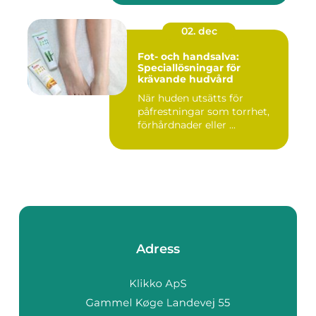
02. dec
Fot- och handsalva:
Speciallösningar för
krävande hudvård
När huden utsätts för
påfrestningar som torrhet,
förhårdnader eller ...
Adress