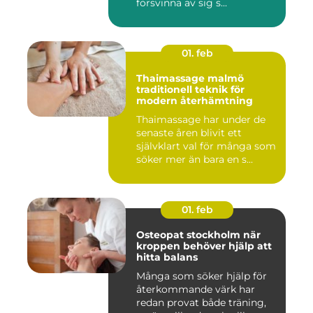
försvinna av sig s...
01. feb
Thaimassage malmö
traditionell teknik för
modern återhämtning
Thaimassage har under de
senaste åren blivit ett
självklart val för många som
söker mer än bara en s...
01. feb
Osteopat stockholm när
kroppen behöver hjälp att
hitta balans
Många som söker hjälp för
återkommande värk har
redan provat både träning,