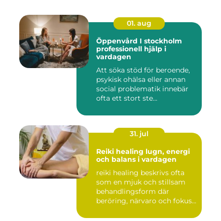
01. aug
Öppenvård I stockholm
professionell hjälp i
vardagen
Att söka stöd för beroende,
psykisk ohälsa eller annan
social problematik innebär
ofta ett stort ste...
31. jul
Reiki healing lugn, energi
och balans i vardagen
reiki healing beskrivs ofta
som en mjuk och stillsam
behandlingsform där
beröring, närvaro och fokus...