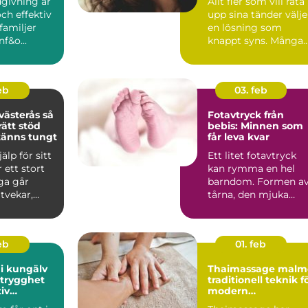
dgivning är
Allt fler som vill räta
och effektiv
upp sina tänder välje
 familjer
en lösning som
f&o...
knappt syns. Många
drar sig för klassi...
feb
03. feb
ästerås så
Fotavtryck från
rätt stöd
bebis: Minnen som
 känns tungt
får leva kvar
älp för sitt
Ett litet fotavtryck
 ett stort
kan rymma en hel
ga går
barndom. Formen a
tvekar,
tårna, den mjuka
vardagen
hålfoten och d...
feb
01. feb
i kungälv
Thaimassage malm
 trygghet
traditionell teknik f
iv
modern
ring
återhämtning