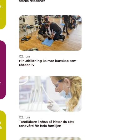
s
stärka relationer
ch
r
h
02. jun
Hlr utbildning kalmar kunskap som
räddar liv
,
.
02. jun
m
Tandläkare i Åhus så hittar du rätt
tandvård för hela familjen
a