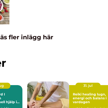
äs fler inlägg här
er
aug
31. jul
d I
Reiki healing lugn,
m
energi och balans i
ell hjälp i
vardagen