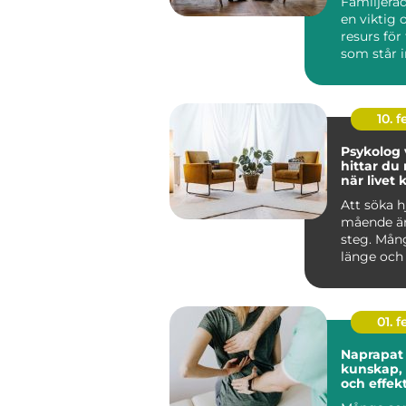
Familjerå
en viktig 
resurs för
som står in
10. 
Psykolog v
hittar du 
när livet
Att söka hj
mående är
steg. Mån
länge och 
trots att 
red...
01. 
Naprapat 
kunskap,
och effekt
smärtlind