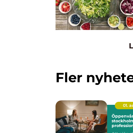
L
Fler nyhet
01. 
Öppenvår
stockhol
profession
vardagen