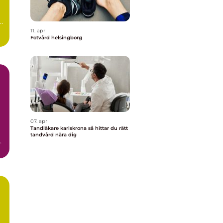
r
11. apr
Fotvård helsingborg
07. apr
Tandläkare karlskrona så hittar du rätt
tandvård nära dig
.