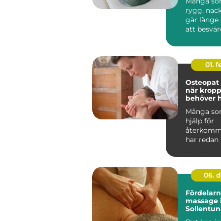
Många som
rygg, nack
går länge
att besvär
försvinna a
01. 
Osteopat
när krop
behöver h
hitta bal
Många so
hjälp för
återkomm
har redan
träning,
smärtstil
olika ...
06. 
Fördelar
massage 
Sollentun