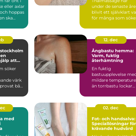
 får ont i
Thaimassage har
e eller axlar
under de senaste år
 och hoppas
blivit ett självklart va
en ska
för många som söke
v sig s...
mer än bara en s...
feb
12. dec
 stockholm
Ångbastu hemma:
pen
Varm, fuktig
jälp att
återhämtning
ans
m söker
En fuktig
bastuupplevelse me
ande värk
mildare temperature
 provat både
än torrbastu lockar
allt fler. Ånga om...
lande och
dec
02. dec
na med
Fot- och handsalva:
i
Speciallösningar för
a
krävande hudvård