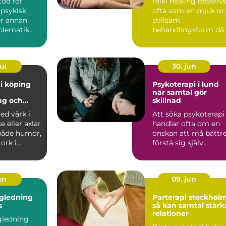
töd för
reiki healing beskriv
 psykisk
ofta som en mjuk o
er annan
stillsam
oblematik
behandlingsform dä
ta ett stort
beröring, närvaro oc
fokus...
ul
30. jun
i köping
Psykoterapi i lund
när samtal gör
ng och
skillnad
g hållbarhet
ed värk i
Att söka psykoterapi
en
e eller axlar
handlar ofta om en
både humör,
önskan att må bättre
ork i
förstå sig själv
. Många
tydligare och hitta n..
un
09. jun
ägledning
Parterapi stockhol
s
så kan samtal stärk
relationer
gledning