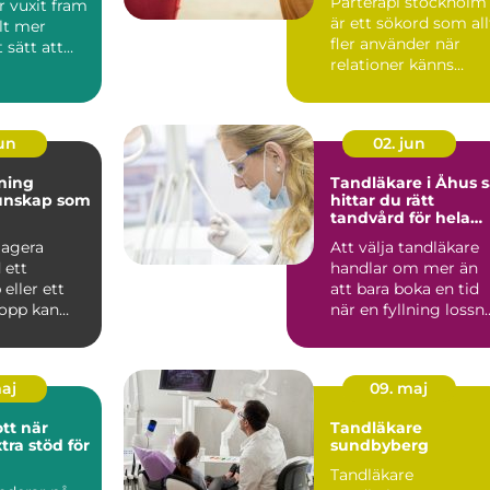
Parterapi stockholm
r vuxit fram
är ett sökord som all
lt mer
fler använder när
 sätt att
relationer känns
otrygga,
konfliktfylld...
jun
02. jun
dning
Tandläkare i Åhus så
hittar du rätt
tandvård för hela
familjen
 agera
Att välja tandläkare
 ett
handlar om mer än
 eller ett
att bara boka en tid
topp kan
när en fyllning lossn
naden mellan
eller en tand gö...
maj
09. maj
 när
Tandläkare
tra stöd för
sundbyberg
Tandläkare