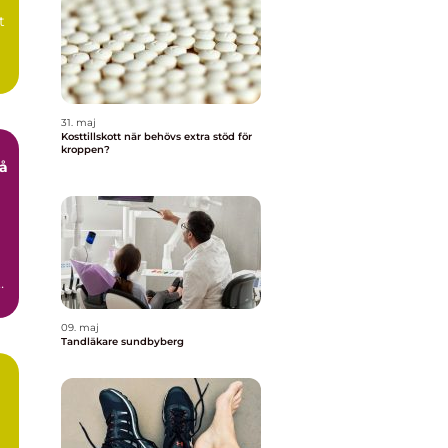
t
31. maj
Kosttillskott när behövs extra stöd för
kroppen?
ar
09. maj
Tandläkare sundbyberg