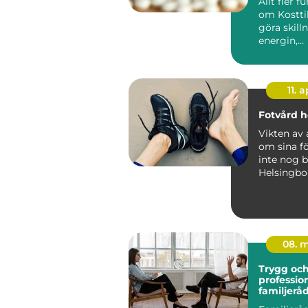
Allt fler f
om Kosttil
göra skill
energin,
immunför
det allmän
11. a
Fotvård h
Vikten av 
om sina fö
inte nog b
Helsingbo
möjlighet a
08. 
Trygg oc
profession
familjerå
Stockhol