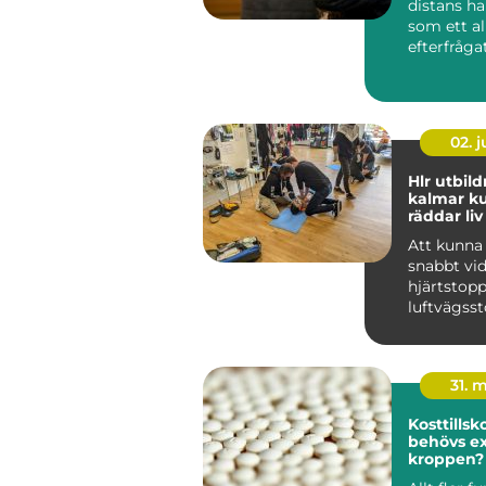
distans ha
som ett al
efterfrågat
f&ari...
02. 
Hlr utbil
kalmar kunskap som
räddar liv
Att kunna
snabbt vid
hjärtstopp
luftvägss
vara skill
liv och...
31. 
Kosttillskott
behövs ex
kroppen?