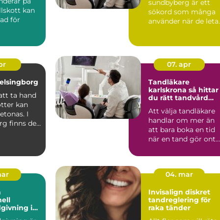
underar på
sundbyberg är ett
lskott kan
sökord som många
nad för
använder när de leta
efter trygg och
svaret och
modern tandvård ...
n...
pr
07. apr
elsingborg
Tandläkare
karlskrona så hittar
att ta hand
du rätt tandvård
tter kan
nära dig
Att välja tandläkare
etonas. I
handlar om mer än
rg finns det
att bara boka en tid
tt ge ...
när en tand gör ont.
För många i Karlskr..
mar
04. mar
h
Invisalign diskret
ell
tandreglering för
dgivning i
raka tänder
m