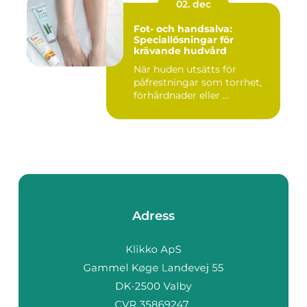
02. dec
Fot- och handsalva:
Speciallösningar för
krävande hudvård
När huden utsätts för
påfrestningar som torrhet,
förhårdnader eller ...
Adress