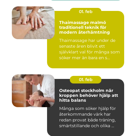
01. feb
Thaimassage malmö
traditionell teknik för
modern återhämtning
Thaimassage har under de
senaste åren blivit ett
självklart val för många som
söker mer än bara en s...
01. feb
Osteopat stockholm när
kroppen behöver hjälp att
hitta balans
Många som söker hjälp för
återkommande värk har
redan provat både träning,
smärtstillande och olika ...