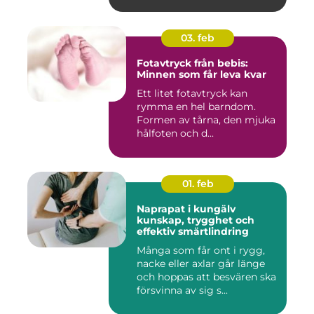
03. feb
Fotavtryck från bebis:
Minnen som får leva kvar
Ett litet fotavtryck kan
rymma en hel barndom.
Formen av tårna, den mjuka
hålfoten och d...
01. feb
Naprapat i kungälv
kunskap, trygghet och
effektiv smärtlindring
Många som får ont i rygg,
nacke eller axlar går länge
och hoppas att besvären ska
försvinna av sig s...