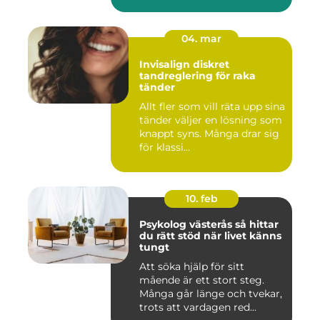
04. mar
Invisalign diskret
tandreglering för raka
tänder
Allt fler som vill räta upp sina
tänder väljer en lösning som
knappt syns. Många drar sig
för klassi...
10. feb
Psykolog västerås så hittar
du rätt stöd när livet känns
tungt
Att söka hjälp för sitt
mående är ett stort steg.
Många går länge och tvekar,
trots att vardagen red...