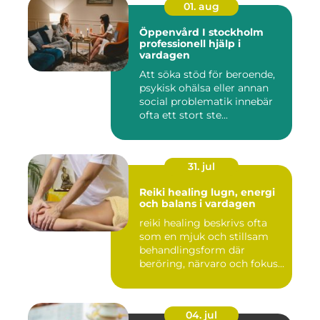
01. aug
Öppenvård I stockholm
professionell hjälp i
vardagen
Att söka stöd för beroende,
psykisk ohälsa eller annan
social problematik innebär
ofta ett stort ste...
31. jul
Reiki healing lugn, energi
och balans i vardagen
reiki healing beskrivs ofta
som en mjuk och stillsam
behandlingsform där
beröring, närvaro och fokus...
04. jul