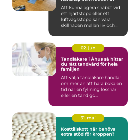
Att kunna agera snabbt vid
ett hjärtstopp eller ett
luftvägsstopp kan vara
skillnaden mellan liv och...
02. jun
Tandläkare i Åhus så hittar
du rätt tandvård för hela
familjen
Att välja tandläkare handlar
om mer än att bara boka en
tid när en fyllning lossnar
eller en tand gö...
31. maj
Kosttillskott när behövs
extra stöd för kroppen?