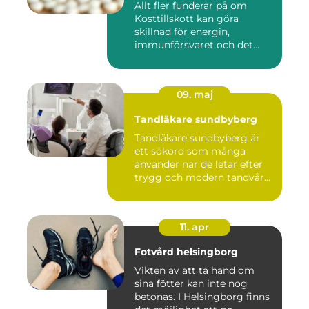
Allt fler funderar på om
Kosttillskott kan göra
skillnad för energin,
immunförsvaret och det
allmänn...
09. maj
Tandläkare sundbyberg
Tandläkare sundbyberg är
ett sökord som många
använder när de letar efter
trygg och modern tandvård
...
11. apr
Fotvård helsingborg
Vikten av att ta hand om
sina fötter kan inte nog
betonas. I Helsingborg finns