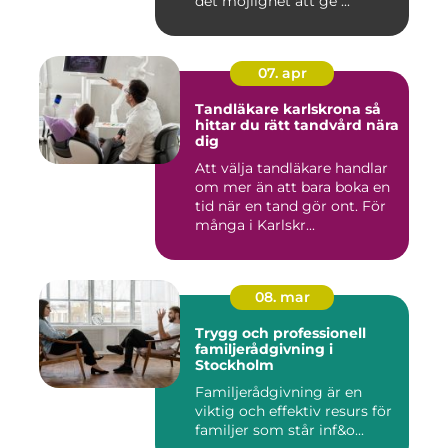
det möjlighet att ge ...
07. apr
Tandläkare karlskrona så
hittar du rätt tandvård nära
dig
Att välja tandläkare handlar
om mer än att bara boka en
tid när en tand gör ont. För
många i Karlskr...
08. mar
Trygg och professionell
familjerådgivning i
Stockholm
Familjerådgivning är en
viktig och effektiv resurs för
familjer som står inf&o...