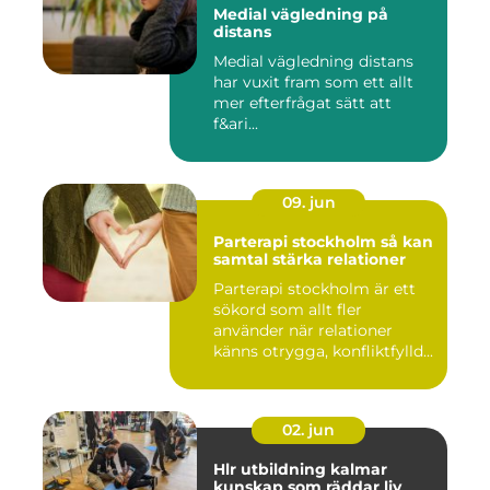
Medial vägledning på
distans
Medial vägledning distans
har vuxit fram som ett allt
mer efterfrågat sätt att
f&ari...
09. jun
Parterapi stockholm så kan
samtal stärka relationer
Parterapi stockholm är ett
sökord som allt fler
använder när relationer
känns otrygga, konfliktfylld...
02. jun
Hlr utbildning kalmar
kunskap som räddar liv