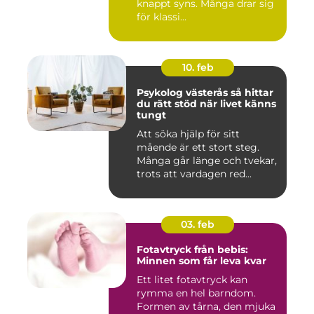
knappt syns. Många drar sig
för klassi...
10. feb
Psykolog västerås så hittar
du rätt stöd när livet känns
tungt
Att söka hjälp för sitt
mående är ett stort steg.
Många går länge och tvekar,
trots att vardagen red...
03. feb
Fotavtryck från bebis:
Minnen som får leva kvar
Ett litet fotavtryck kan
rymma en hel barndom.
Formen av tårna, den mjuka