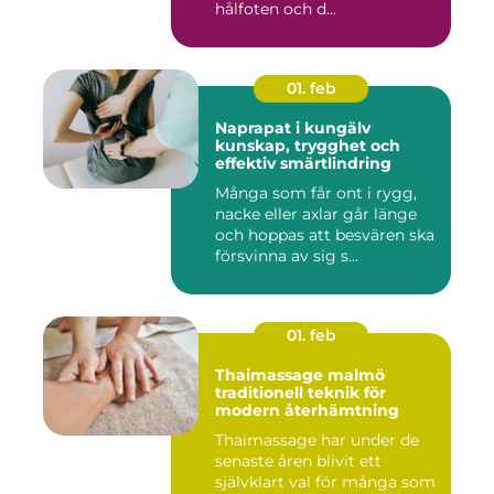
hålfoten och d...
01. feb
Naprapat i kungälv
kunskap, trygghet och
effektiv smärtlindring
Många som får ont i rygg,
nacke eller axlar går länge
och hoppas att besvären ska
försvinna av sig s...
01. feb
Thaimassage malmö
traditionell teknik för
modern återhämtning
Thaimassage har under de
senaste åren blivit ett
självklart val för många som