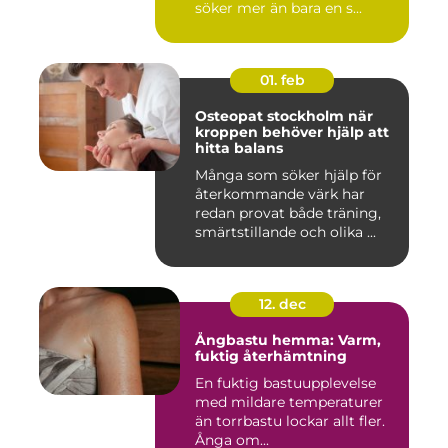
söker mer än bara en s...
01. feb
Osteopat stockholm när
kroppen behöver hjälp att
hitta balans
Många som söker hjälp för
återkommande värk har
redan provat både träning,
smärtstillande och olika ...
12. dec
Ångbastu hemma: Varm,
fuktig återhämtning
En fuktig bastuupplevelse
med mildare temperaturer
än torrbastu lockar allt fler.
Ånga om...