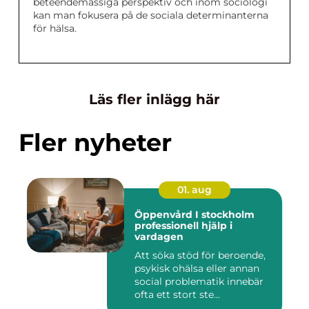
beteendemässiga perspektiv och inom sociologi
kan man fokusera på de sociala determinanterna
för hälsa.
Läs fler inlägg här
Fler nyheter
01. aug
Öppenvård I stockholm
professionell hjälp i
vardagen
Att söka stöd för beroende,
psykisk ohälsa eller annan
social problematik innebär
ofta ett stort ste...