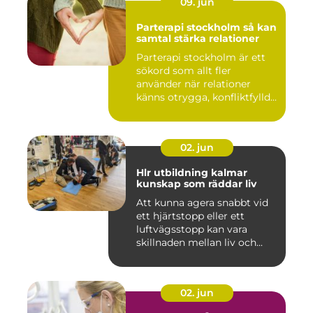
09. jun
Parterapi stockholm så kan
samtal stärka relationer
Parterapi stockholm är ett
sökord som allt fler
använder när relationer
känns otrygga, konfliktfylld...
02. jun
Hlr utbildning kalmar
kunskap som räddar liv
Att kunna agera snabbt vid
ett hjärtstopp eller ett
luftvägsstopp kan vara
skillnaden mellan liv och...
02. jun