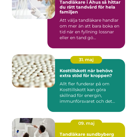
Tandläkare i Åhus så hittar
du rätt tandvård för hela
familjen
Att välja tandläkare handlar
om mer än att bara boka en
tid när en fyllning lossnar
eller en tand gö...
31. maj
Kosttillskott när behövs
extra stöd för kroppen?
Allt fler funderar på om
Kosttillskott kan göra
skillnad för energin,
immunförsvaret och det
allmänn...
09. maj
Tandläkare sundbyberg