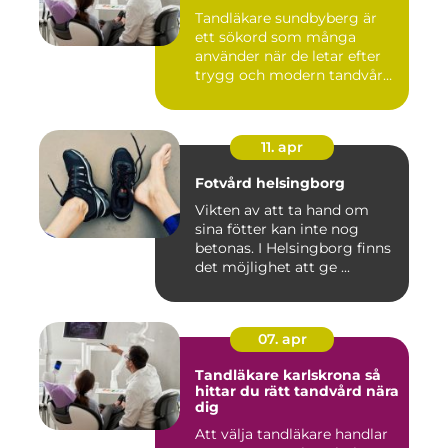
Tandläkare sundbyberg är
ett sökord som många
använder när de letar efter
trygg och modern tandvård
...
11. apr
Fotvård helsingborg
Vikten av att ta hand om
sina fötter kan inte nog
betonas. I Helsingborg finns
det möjlighet att ge ...
07. apr
Tandläkare karlskrona så
hittar du rätt tandvård nära
dig
Att välja tandläkare handlar