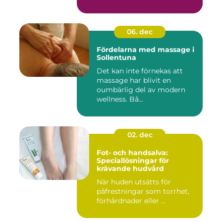
06. dec
Fördelarna med massage i
Sollentuna
Det kan inte förnekas att
massage har blivit en
oumbärlig del av modern
wellness. Bå...
02. dec
Fot- och handsalva:
Speciallösningar för
krävande hudvård
När huden utsätts för
påfrestningar som torrhet,
förhårdnader eller ...