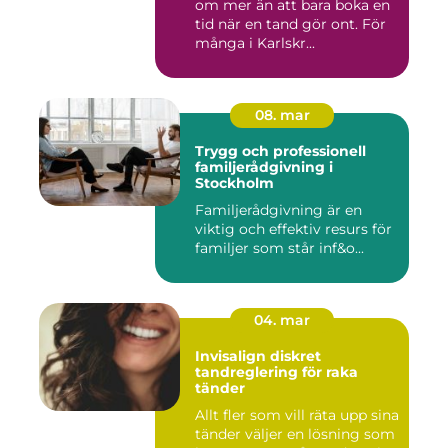
om mer än att bara boka en
tid när en tand gör ont. För
många i Karlskr...
08. mar
Trygg och professionell
familjerådgivning i
Stockholm
Familjerådgivning är en
viktig och effektiv resurs för
familjer som står inf&o...
04. mar
Invisalign diskret
tandreglering för raka
tänder
Allt fler som vill räta upp sina
tänder väljer en lösning som