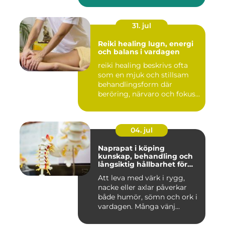
31. jul
Reiki healing lugn, energi
och balans i vardagen
reiki healing beskrivs ofta
som en mjuk och stillsam
behandlingsform där
beröring, närvaro och fokus...
04. jul
Naprapat i köping
kunskap, behandling och
långsiktig hållbarhet för
kroppen
Att leva med värk i rygg,
nacke eller axlar påverkar
både humör, sömn och ork i
vardagen. Många vänj...