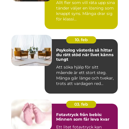
Allt fler som vill räta upp sina
tänder väljer en lösning som
knappt syns. Många drar sig
för klassi...
10. feb
Psykolog västerås så hittar
du rätt stöd när livet känns
tungt
Att söka hjälp för sitt
mående är ett stort steg.
Många går länge och tvekar,
trots att vardagen red...
03. feb
Fotavtryck från bebis:
Minnen som får leva kvar
Ett litet fotavtryck kan