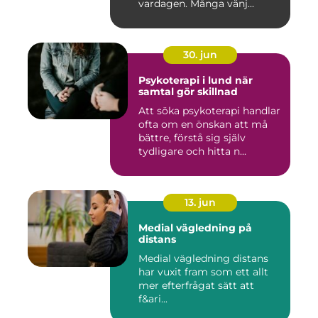
vardagen. Många vänj...
30. jun
Psykoterapi i lund när
samtal gör skillnad
Att söka psykoterapi handlar
ofta om en önskan att må
bättre, förstå sig själv
tydligare och hitta n...
13. jun
Medial vägledning på
distans
Medial vägledning distans
har vuxit fram som ett allt
mer efterfrågat sätt att
f&ari...