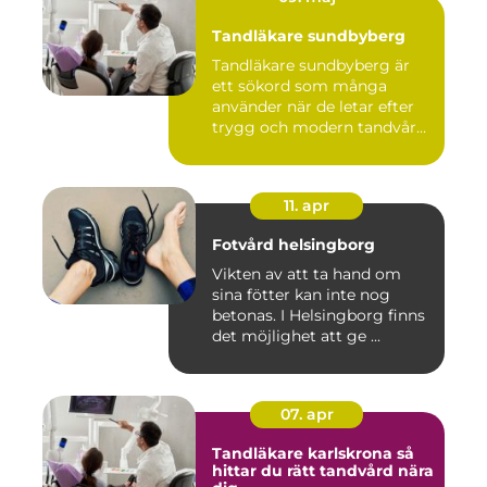
Tandläkare sundbyberg
Tandläkare sundbyberg är
ett sökord som många
använder när de letar efter
trygg och modern tandvård
...
11. apr
Fotvård helsingborg
Vikten av att ta hand om
sina fötter kan inte nog
betonas. I Helsingborg finns
det möjlighet att ge ...
07. apr
Tandläkare karlskrona så
hittar du rätt tandvård nära