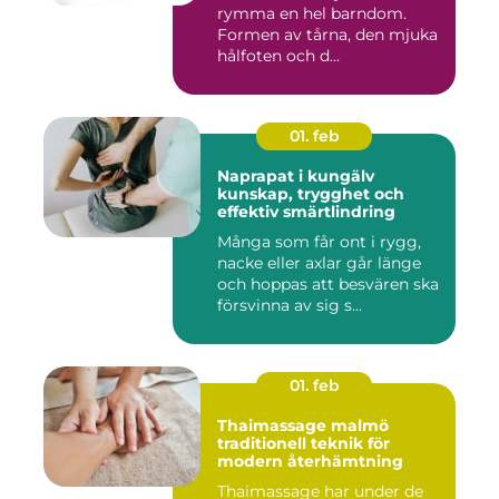
rymma en hel barndom.
Formen av tårna, den mjuka
hålfoten och d...
01. feb
Naprapat i kungälv
kunskap, trygghet och
effektiv smärtlindring
Många som får ont i rygg,
nacke eller axlar går länge
och hoppas att besvären ska
försvinna av sig s...
01. feb
Thaimassage malmö
traditionell teknik för
modern återhämtning
Thaimassage har under de