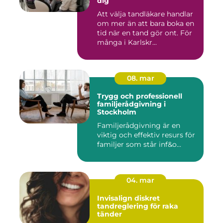
dig
Att välja tandläkare handlar
om mer än att bara boka en
tid när en tand gör ont. För
många i Karlskr...
08. mar
Trygg och professionell
familjerådgivning i
Stockholm
Familjerådgivning är en
viktig och effektiv resurs för
familjer som står inf&o...
04. mar
Invisalign diskret
tandreglering för raka
tänder