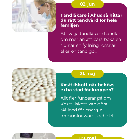
02. jun
Tandläkare i Åhus så hittar
du rätt tandvård för hela
familjen
Att välja tandläkare handlar
om mer än att bara boka en
tid när en fyllning lossnar
eller en tand gö...
31. maj
Kosttillskott när behövs
extra stöd för kroppen?
Allt fler funderar på om
Kosttillskott kan göra
skillnad för energin,
immunförsvaret och det
allmänn...
09. maj