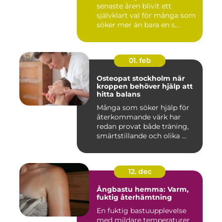
senaste åren blivit ett
självklart val för många som
söker mer än bara en s...
01. feb
Osteopat stockholm när
kroppen behöver hjälp att
hitta balans
Många som söker hjälp för
återkommande värk har
redan provat både träning,
smärtstillande och olika ...
12. dec
Ångbastu hemma: Varm,
fuktig återhämtning
En fuktig bastuupplevelse
med mildare temperaturer