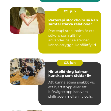
09. jun
Parterapi stockholm så kan
samtal stärka relationer
Parterapi stockholm är ett
sökord som allt fler
använder när relationer
känns otrygga, konfliktfylld...
02. jun
Hlr utbildning kalmar
kunskap som räddar liv
Att kunna agera snabbt vid
ett hjärtstopp eller ett
luftvägsstopp kan vara
skillnaden mellan liv och...