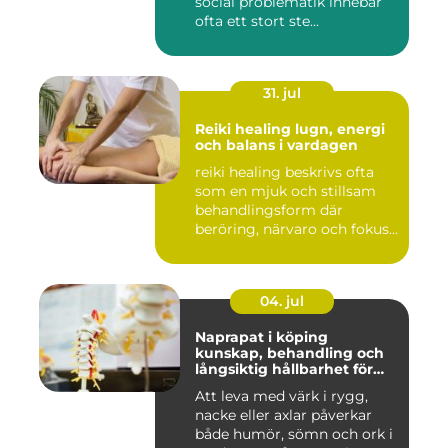
social problematik innebär
ofta ett stort ste...
31. jul
Reiki healing lugn, energi
och balans i vardagen
reiki healing beskrivs ofta
som en mjuk och stillsam
behandlingsform där
beröring, närvaro och fokus...
04. jul
Naprapat i köping
kunskap, behandling och
långsiktig hållbarhet för
kroppen
Att leva med värk i rygg,
nacke eller axlar påverkar
både humör, sömn och ork i