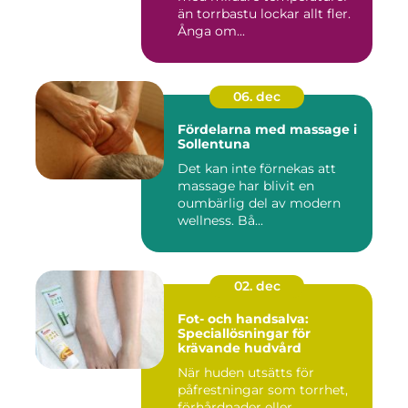
än torrbastu lockar allt fler.
Ånga om...
06. dec
Fördelarna med massage i
Sollentuna
Det kan inte förnekas att
massage har blivit en
oumbärlig del av modern
wellness. Bå...
02. dec
Fot- och handsalva:
Speciallösningar för
krävande hudvård
När huden utsätts för
påfrestningar som torrhet,
förhårdnader eller ...