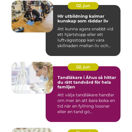
02. jun
Hlr utbildning kalmar
kunskap som räddar liv
Att kunna agera snabbt vid
ett hjärtstopp eller ett
luftvägsstopp kan vara
skillnaden mellan liv och...
02. jun
Tandläkare i Åhus så hittar
du rätt tandvård för hela
familjen
Att välja tandläkare handlar
om mer än att bara boka en
tid när en fyllning lossnar
eller en tand gö...