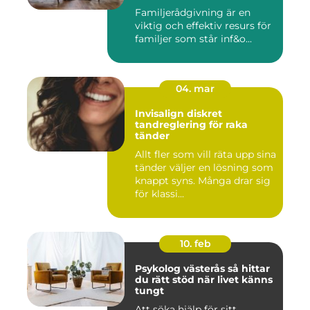
Familjerådgivning är en
viktig och effektiv resurs för
familjer som står inf&o...
04. mar
Invisalign diskret
tandreglering för raka
tänder
Allt fler som vill räta upp sina
tänder väljer en lösning som
knappt syns. Många drar sig
för klassi...
10. feb
Psykolog västerås så hittar
du rätt stöd när livet känns
tungt
Att söka hjälp för sitt