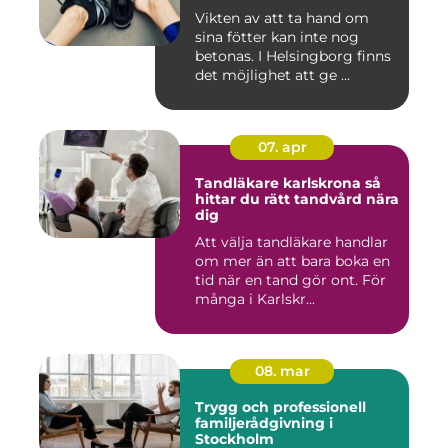
Vikten av att ta hand om
sina fötter kan inte nog
betonas. I Helsingborg finns
det möjlighet att ge ...
07. apr
Tandläkare karlskrona så
hittar du rätt tandvård nära
dig
Att välja tandläkare handlar
om mer än att bara boka en
tid när en tand gör ont. För
många i Karlskr...
08. mar
Trygg och professionell
familjerådgivning i
Stockholm