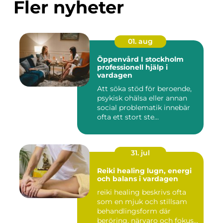
Fler nyheter
01. aug
Öppenvård I stockholm
professionell hjälp i
vardagen
Att söka stöd för beroende,
psykisk ohälsa eller annan
social problematik innebär
ofta ett stort ste...
31. jul
Reiki healing lugn, energi
och balans i vardagen
reiki healing beskrivs ofta
som en mjuk och stillsam
behandlingsform där
beröring, närvaro och fokus...