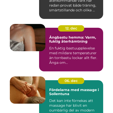
återkommande värk har
redan provat både träning,
smärtstillande och olika ...
12. dec
Ångbastu hemma: Varm,
fuktig återhämtning
En fuktig bastuupplevelse
med mildare temperaturer
än torrbastu lockar allt fler.
Ånga om...
06. dec
Fördelarna med massage i
Sollentuna
Det kan inte förnekas att
massage har blivit en
oumbärlig del av modern