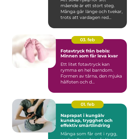
mående är ett stort steg.
Många går länge och tvekar,
trots att vardagen red...
03. feb
Fotavtryck från bebis:
Minnen som får leva kvar
Ett litet fotavtryck kan
rymma en hel barndom.
Formen av tårna, den mjuka
hålfoten och d...
01. feb
Naprapat i kungälv
kunskap, trygghet och
effektiv smärtlindring
Många som får ont i rygg,