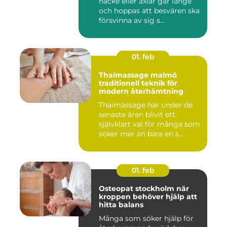
nacke eller axlar går länge
och hoppas att besvären ska
försvinna av sig s...
01. feb
Thaimassage malmö
traditionell teknik för
modern återhämtning
Thaimassage har under de
senaste åren blivit ett
självklart val för många som
söker mer än bara en s...
01. feb
Osteopat stockholm när
kroppen behöver hjälp att
hitta balans
Många som söker hjälp för