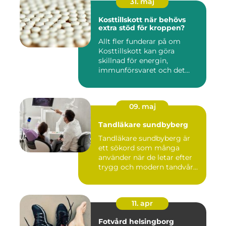
31. maj
Kosttillskott när behövs
extra stöd för kroppen?
Allt fler funderar på om
Kosttillskott kan göra
skillnad för energin,
immunförsvaret och det
allmänn...
09. maj
Tandläkare sundbyberg
Tandläkare sundbyberg är
ett sökord som många
använder när de letar efter
trygg och modern tandvård
...
11. apr
Fotvård helsingborg