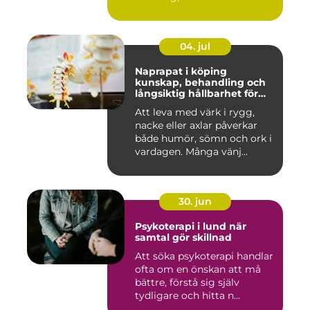
04. jul
Naprapat i köping
kunskap, behandling och
långsiktig hållbarhet för
kroppen
Att leva med värk i rygg,
nacke eller axlar påverkar
både humör, sömn och ork i
vardagen. Många vänj...
30. jun
Psykoterapi i lund när
samtal gör skillnad
Att söka psykoterapi handlar
ofta om en önskan att må
bättre, förstå sig själv
tydligare och hitta n...