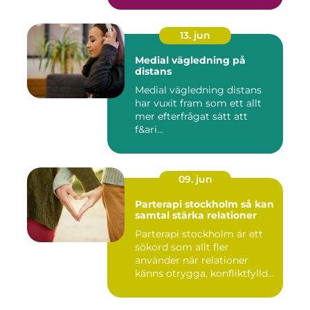
13. jun
Medial vägledning på
distans
Medial vägledning distans
har vuxit fram som ett allt
mer efterfrågat sätt att
f&ari...
09. jun
Parterapi stockholm så kan
samtal stärka relationer
Parterapi stockholm är ett
sökord som allt fler
använder när relationer
känns otrygga, konfliktfylld...