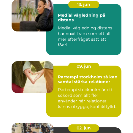
13. jun
Medial vägledning på
distans
Medial vägledning distans
har vuxit fram som ett allt
mer efterfrågat sätt att
f&ari...
09. jun
Parterapi stockholm så kan
samtal stärka relationer
Parterapi stockholm är ett
sökord som allt fler
använder när relationer
känns otrygga, konfliktfylld...
02. jun