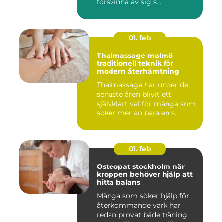
försvinna av sig s...
01. feb
Thaimassage malmö
traditionell teknik för
modern återhämtning
Thaimassage har under de
senaste åren blivit ett
självklart val för många som
söker mer än bara en s...
01. feb
Osteopat stockholm när
kroppen behöver hjälp att
hitta balans
Många som söker hjälp för
återkommande värk har
redan provat både träning,