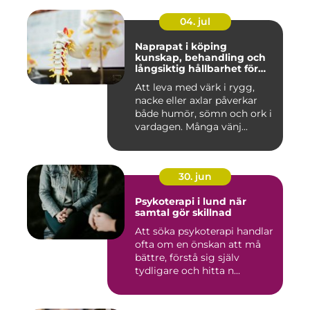
04. jul
Naprapat i köping
kunskap, behandling och
långsiktig hållbarhet för
kroppen
Att leva med värk i rygg,
nacke eller axlar påverkar
både humör, sömn och ork i
vardagen. Många vänj...
30. jun
Psykoterapi i lund när
samtal gör skillnad
Att söka psykoterapi handlar
ofta om en önskan att må
bättre, förstå sig själv
tydligare och hitta n...