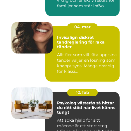
viktig och effektiv resurs för
familjer som står inf&o...
04. mar
Invisalign diskret
tandreglering för raka
tänder
Allt fler som vill räta upp sina
tänder väljer en lösning som
knappt syns. Många drar sig
för klassi...
10. feb
Psykolog västerås så hittar
du rätt stöd när livet känns
tungt
Att söka hjälp för sitt
mående är ett stort steg.