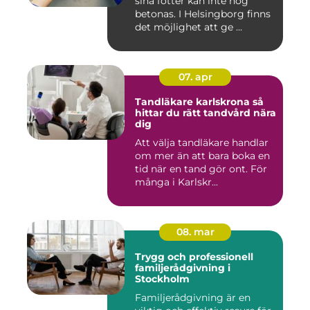
sina fötter kan inte nog
betonas. I Helsingborg finns
det möjlighet att ge ...
07. apr
Tandläkare karlskrona så
hittar du rätt tandvård nära
dig
Att välja tandläkare handlar
om mer än att bara boka en
tid när en tand gör ont. För
många i Karlskr...
08. mar
Trygg och professionell
familjerådgivning i
Stockholm
Familjerådgivning är en