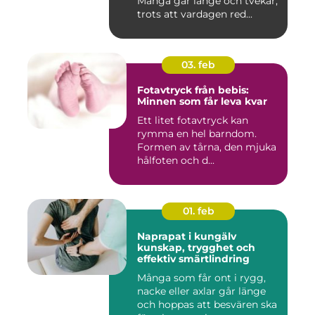
Många går länge och tvekar,
trots att vardagen red...
03. feb
Fotavtryck från bebis:
Minnen som får leva kvar
Ett litet fotavtryck kan
rymma en hel barndom.
Formen av tårna, den mjuka
hålfoten och d...
01. feb
Naprapat i kungälv
kunskap, trygghet och
effektiv smärtlindring
Många som får ont i rygg,
nacke eller axlar går länge
och hoppas att besvären ska