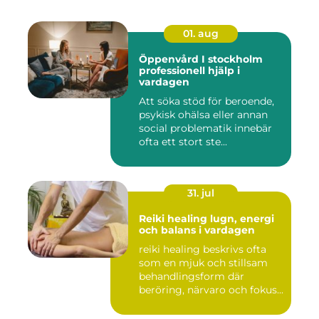
01. aug
Öppenvård I stockholm
professionell hjälp i
vardagen
Att söka stöd för beroende,
psykisk ohälsa eller annan
social problematik innebär
ofta ett stort ste...
31. jul
Reiki healing lugn, energi
och balans i vardagen
reiki healing beskrivs ofta
som en mjuk och stillsam
behandlingsform där
beröring, närvaro och fokus...