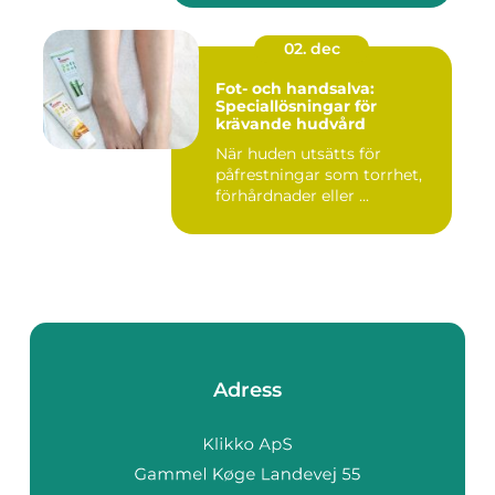
02. dec
Fot- och handsalva:
Speciallösningar för
krävande hudvård
När huden utsätts för
påfrestningar som torrhet,
förhårdnader eller ...
Adress