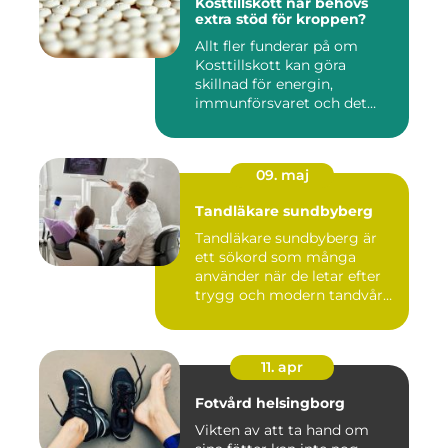
Kosttillskott när behövs
extra stöd för kroppen?
Allt fler funderar på om
Kosttillskott kan göra
skillnad för energin,
immunförsvaret och det
allmänn...
09. maj
Tandläkare sundbyberg
Tandläkare sundbyberg är
ett sökord som många
använder när de letar efter
trygg och modern tandvård
...
11. apr
Fotvård helsingborg
Vikten av att ta hand om