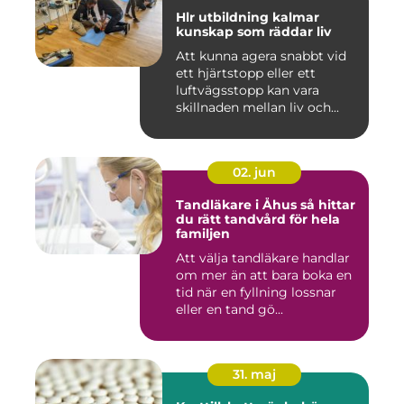
Hlr utbildning kalmar
kunskap som räddar liv
Att kunna agera snabbt vid
ett hjärtstopp eller ett
luftvägsstopp kan vara
skillnaden mellan liv och...
02. jun
Tandläkare i Åhus så hittar
du rätt tandvård för hela
familjen
Att välja tandläkare handlar
om mer än att bara boka en
tid när en fyllning lossnar
eller en tand gö...
31. maj