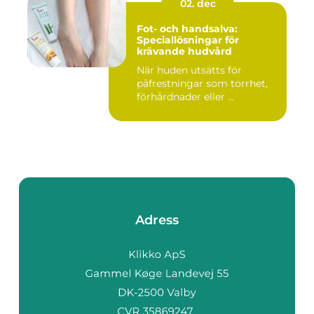
02. dec
Fot- och handsalva:
Speciallösningar för
krävande hudvård
När huden utsätts för
påfrestningar som torrhet,
förhårdnader eller ...
Adress