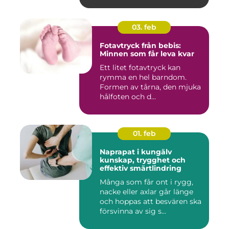
03. feb
Fotavtryck från bebis:
Minnen som får leva kvar
Ett litet fotavtryck kan
rymma en hel barndom.
Formen av tårna, den mjuka
hålfoten och d...
01. feb
Naprapat i kungälv
kunskap, trygghet och
effektiv smärtlindring
Många som får ont i rygg,
nacke eller axlar går länge
och hoppas att besvären ska
försvinna av sig s...