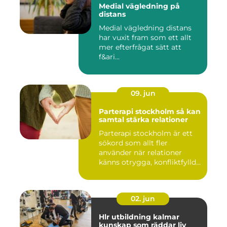
Medial vägledning på
distans
Medial vägledning distans
har vuxit fram som ett allt
mer efterfrågat sätt att
f&ari...
09. jun
Parterapi stockholm så kan
samtal stärka relationer
Parterapi stockholm är ett
sökord som allt fler
använder när relationer
känns otrygga, konfliktfylld...
02. jun
Hlr utbildning kalmar
kunskap som räddar liv