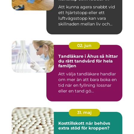
Att kunna agera snabbt vid
ett hjärtstopp eller ett
luftvägsstopp kan vara
skillnaden mellan liv och...
02. jun
Tandläkare i Åhus så hittar
du rätt tandvård för hela
familjen
Att välja tandläkare handlar
om mer än att bara boka en
tid när en fyllning lossnar
eller en tand gö...
31. maj
Kosttillskott när behövs
extra stöd för kroppen?