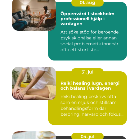
01. aug
Öppenvård I stockholm
professionell hjälp i
vardagen
Att söka stöd för beroende,
psykisk ohälsa eller annan
social problematik innebär
ofta ett stort ste...
31. jul
Reiki healing lugn, energi
och balans i vardagen
reiki healing beskrivs ofta
som en mjuk och stillsam
behandlingsform där
beröring, närvaro och fokus...
04. jul