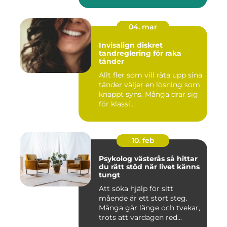
04. mar
Invisalign diskret
tandreglering för raka
tänder
Allt fler som vill räta upp sina
tänder väljer en lösning som
knappt syns. Många drar sig
för klassi...
10. feb
Psykolog västerås så hittar
du rätt stöd när livet känns
tungt
Att söka hjälp för sitt
mående är ett stort steg.
Många går länge och tvekar,
trots att vardagen red...