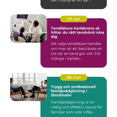
det möjlighet att ge ...
07. apr
Tandläkare karlskrona så
hittar du rätt tandvård nära
dig
Att välja tandläkare handlar
om mer än att bara boka en
tid när en tand gör ont. För
många i Karlskr...
08. mar
Trygg och professionell
familjerådgivning i
Stockholm
Familjerådgivning är en
viktig och effektiv resurs för
familjer som står inf&o...