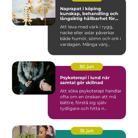
Naprapat i köping
kunskap, behandling och
långsiktig hållbarhet för
kroppen
Att leva med värk i rygg,
nacke eller axlar påverkar
både humör, sömn och ork i
vardagen. Många vänj...
30. jun
Psykoterapi i lund när
samtal gör skillnad
Att söka psykoterapi handlar
ofta om en önskan att må
bättre, förstå sig själv
tydligare och hitta n...
13. jun