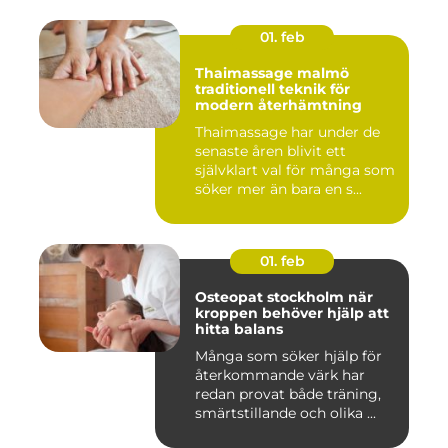
01. feb
Thaimassage malmö
traditionell teknik för
modern återhämtning
Thaimassage har under de
senaste åren blivit ett
självklart val för många som
söker mer än bara en s...
01. feb
Osteopat stockholm när
kroppen behöver hjälp att
hitta balans
Många som söker hjälp för
återkommande värk har
redan provat både träning,
smärtstillande och olika ...