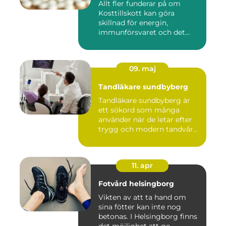
Allt fler funderar på om
Kosttillskott kan göra
skillnad för energin,
immunförsvaret och det
allmänn...
09. maj
Tandläkare sundbyberg
Tandläkare sundbyberg är
ett sökord som många
använder när de letar efter
trygg och modern tandvård
...
11. apr
Fotvård helsingborg
Vikten av att ta hand om
sina fötter kan inte nog
betonas. I Helsingborg finns