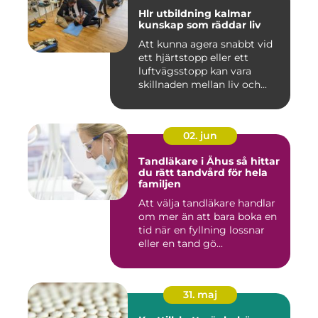
Hlr utbildning kalmar
kunskap som räddar liv
Att kunna agera snabbt vid
ett hjärtstopp eller ett
luftvägsstopp kan vara
skillnaden mellan liv och...
02. jun
Tandläkare i Åhus så hittar
du rätt tandvård för hela
familjen
Att välja tandläkare handlar
om mer än att bara boka en
tid när en fyllning lossnar
eller en tand gö...
31. maj