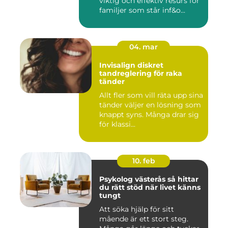
viktig och effektiv resurs för
familjer som står inf&o...
04. mar
Invisalign diskret
tandreglering för raka
tänder
Allt fler som vill räta upp sina
tänder väljer en lösning som
knappt syns. Många drar sig
för klassi...
10. feb
Psykolog västerås så hittar
du rätt stöd när livet känns
tungt
Att söka hjälp för sitt
mående är ett stort steg.