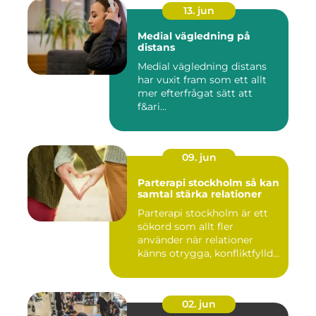
13. jun
Medial vägledning på
distans
Medial vägledning distans
har vuxit fram som ett allt
mer efterfrågat sätt att
f&ari...
09. jun
Parterapi stockholm så kan
samtal stärka relationer
Parterapi stockholm är ett
sökord som allt fler
använder när relationer
känns otrygga, konfliktfylld...
02. jun