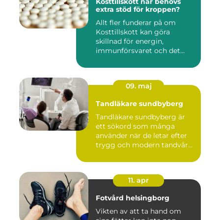
Kosttillskott när behövs
extra stöd för kroppen?
Allt fler funderar på om
Kosttillskott kan göra
skillnad för energin,
immunförsvaret och det
allmänn...
09. maj
Tandläkare sundbyberg
Tandläkare sundbyberg är
ett sökord som många
använder när de letar efter
trygg och modern tandvård
...
11. apr
Fotvård helsingborg
Vikten av att ta hand om