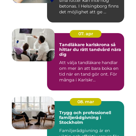
sina fötter kan inte nog
betonas. I Helsingborg finns
det möjlighet att ge ...
07. apr
Tandläkare karlskrona så
hittar du rätt tandvård nära
dig
Att välja tandläkare handlar
om mer än att bara boka en
tid när en tand gör ont. För
många i Karlskr...
08. mar
Trygg och professionell
familjerådgivning i
Stockholm
Familjerådgivning är en