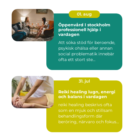
01. aug
Öppenvård I stockholm
professionell hjälp i
vardagen
Att söka stöd för beroende,
psykisk ohälsa eller annan
social problematik innebär
ofta ett stort ste...
31. jul
Reiki healing lugn, energi
och balans i vardagen
reiki healing beskrivs ofta
som en mjuk och stillsam
behandlingsform där
beröring, närvaro och fokus...