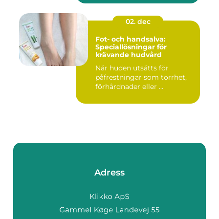
02. dec
Fot- och handsalva:
Speciallösningar för
krävande hudvård
När huden utsätts för
påfrestningar som torrhet,
förhårdnader eller ...
Adress