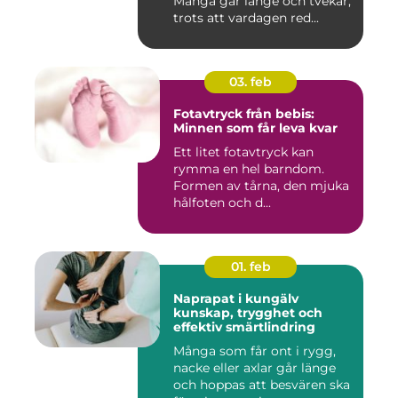
Många går länge och tvekar,
trots att vardagen red...
03. feb
Fotavtryck från bebis:
Minnen som får leva kvar
Ett litet fotavtryck kan
rymma en hel barndom.
Formen av tårna, den mjuka
hålfoten och d...
01. feb
Naprapat i kungälv
kunskap, trygghet och
effektiv smärtlindring
Många som får ont i rygg,
nacke eller axlar går länge
och hoppas att besvären ska