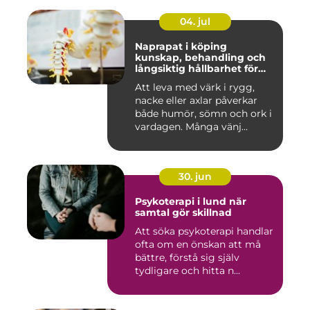
04. jul
Naprapat i köping
kunskap, behandling och
långsiktig hållbarhet för
kroppen
Att leva med värk i rygg,
nacke eller axlar påverkar
både humör, sömn och ork i
vardagen. Många vänj...
30. jun
Psykoterapi i lund när
samtal gör skillnad
Att söka psykoterapi handlar
ofta om en önskan att må
bättre, förstå sig själv
tydligare och hitta n...