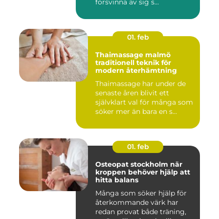
försvinna av sig s...
01. feb
Thaimassage malmö
traditionell teknik för
modern återhämtning
Thaimassage har under de
senaste åren blivit ett
självklart val för många som
söker mer än bara en s...
01. feb
Osteopat stockholm när
kroppen behöver hjälp att
hitta balans
Många som söker hjälp för
återkommande värk har
redan provat både träning,