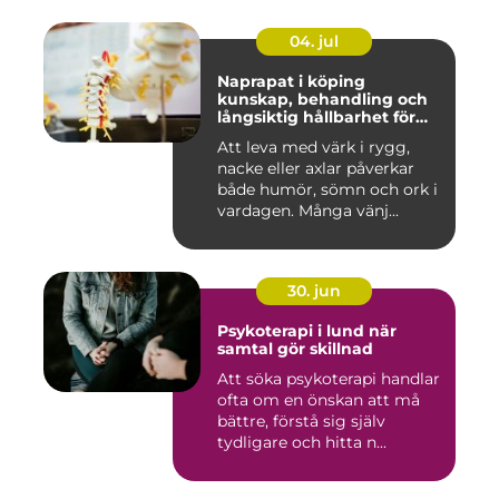
04. jul
Naprapat i köping
kunskap, behandling och
långsiktig hållbarhet för
kroppen
Att leva med värk i rygg,
nacke eller axlar påverkar
både humör, sömn och ork i
vardagen. Många vänj...
30. jun
Psykoterapi i lund när
samtal gör skillnad
Att söka psykoterapi handlar
ofta om en önskan att må
bättre, förstå sig själv
tydligare och hitta n...