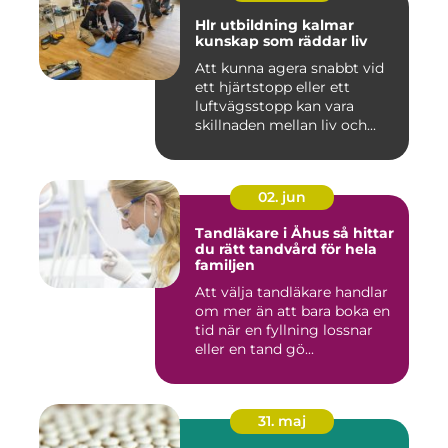
Hlr utbildning kalmar
kunskap som räddar liv
Att kunna agera snabbt vid
ett hjärtstopp eller ett
luftvägsstopp kan vara
skillnaden mellan liv och...
02. jun
Tandläkare i Åhus så hittar
du rätt tandvård för hela
familjen
Att välja tandläkare handlar
om mer än att bara boka en
tid när en fyllning lossnar
eller en tand gö...
31. maj