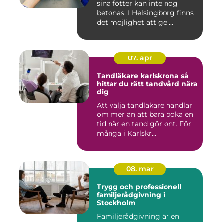
sina fötter kan inte nog
betonas. I Helsingborg finns
det möjlighet att ge ...
07. apr
Tandläkare karlskrona så
hittar du rätt tandvård nära
dig
Att välja tandläkare handlar
om mer än att bara boka en
tid när en tand gör ont. För
många i Karlskr...
08. mar
Trygg och professionell
familjerådgivning i
Stockholm
Familjerådgivning är en