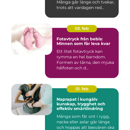
Många går länge och tvekar,
trots att vardagen red...
03. feb
Fotavtryck från bebis:
Minnen som får leva kvar
Ett litet fotavtryck kan
rymma en hel barndom.
Formen av tårna, den mjuka
hålfoten och d...
01. feb
Naprapat i kungälv
kunskap, trygghet och
effektiv smärtlindring
Många som får ont i rygg,
nacke eller axlar går länge
och hoppas att besvären ska