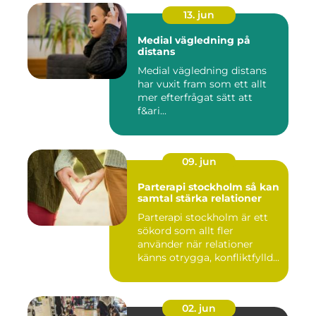
13. jun
Medial vägledning på
distans
Medial vägledning distans
har vuxit fram som ett allt
mer efterfrågat sätt att
f&ari...
09. jun
Parterapi stockholm så kan
samtal stärka relationer
Parterapi stockholm är ett
sökord som allt fler
använder när relationer
känns otrygga, konfliktfylld...
02. jun