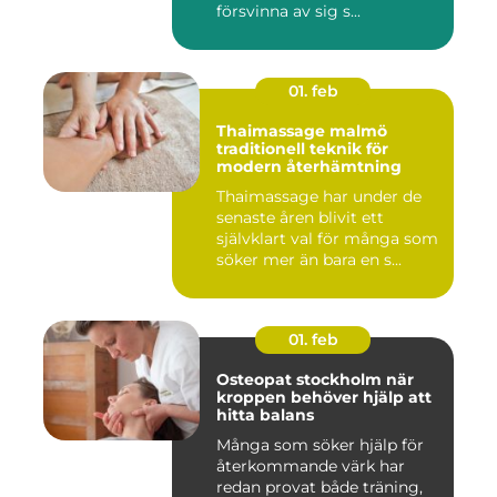
försvinna av sig s...
01. feb
Thaimassage malmö
traditionell teknik för
modern återhämtning
Thaimassage har under de
senaste åren blivit ett
självklart val för många som
söker mer än bara en s...
01. feb
Osteopat stockholm när
kroppen behöver hjälp att
hitta balans
Många som söker hjälp för
återkommande värk har
redan provat både träning,