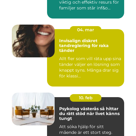
viktig och effektiv resurs för
familjer som står inf&o...
04. mar
Invisalign diskret
tandreglering för raka
tänder
Allt fler som vill räta upp sina
tänder väljer en lösning som
knappt syns. Många drar sig
för klassi...
10. feb
Psykolog västerås så hittar
du rätt stöd när livet känns
tungt
Att söka hjälp för sitt
mående är ett stort steg.