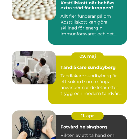
Kosttillskott när behövs
extra stöd för kroppen?
Allt fler funderar på om
Kosttillskott kan göra
skillnad för energin,
immunförsvaret och det
allmänn...
09. maj
Tandläkare sundbyberg
Tandläkare sundbyberg är
ett sökord som många
använder när de letar efter
trygg och modern tandvård
...
11. apr
Fotvård helsingborg
Vikten av att ta hand om