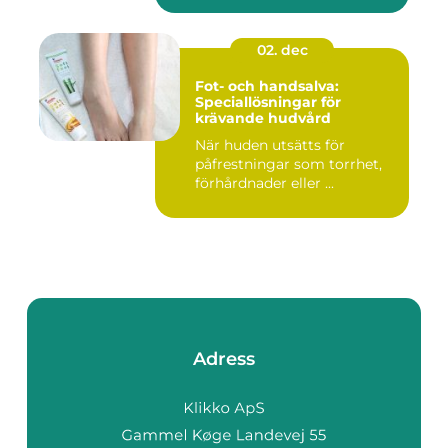
02. dec
Fot- och handsalva:
Speciallösningar för
krävande hudvård
När huden utsätts för
påfrestningar som torrhet,
förhårdnader eller ...
Adress