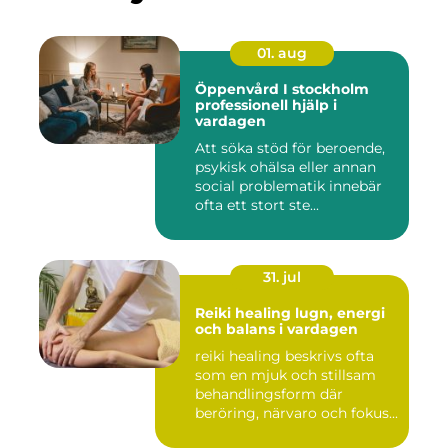
01. aug
Öppenvård I stockholm
professionell hjälp i
vardagen
Att söka stöd för beroende,
psykisk ohälsa eller annan
social problematik innebär
ofta ett stort ste...
31. jul
Reiki healing lugn, energi
och balans i vardagen
reiki healing beskrivs ofta
som en mjuk och stillsam
behandlingsform där
beröring, närvaro och fokus...