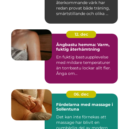
återkommande värk har
redan provat både träning,
smärtstillande och olika ...
12. dec
Ångbastu hemma: Varm,
fuktig återhämtning
En fuktig bastuupplevelse
med mildare temperaturer
än torrbastu lockar allt fler.
Ånga om...
06. dec
Fördelarna med massage i
Sollentuna
Det kan inte förnekas att
massage har blivit en
oumbärlig del av modern