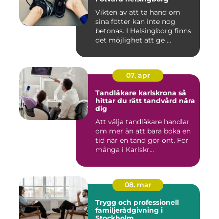
Vikten av att ta hand om
sina fötter kan inte nog
betonas. I Helsingborg finns
det möjlighet att ge ...
07. apr
Tandläkare karlskrona så
hittar du rätt tandvård nära
dig
Att välja tandläkare handlar
om mer än att bara boka en
tid när en tand gör ont. För
många i Karlskr...
08. mar
Trygg och professionell
familjerådgivning i
Stockholm