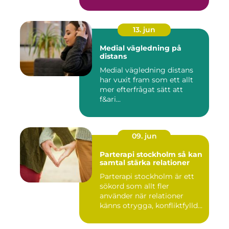
13. jun
Medial vägledning på
distans
Medial vägledning distans
har vuxit fram som ett allt
mer efterfrågat sätt att
f&ari...
09. jun
Parterapi stockholm så kan
samtal stärka relationer
Parterapi stockholm är ett
sökord som allt fler
använder när relationer
känns otrygga, konfliktfylld...