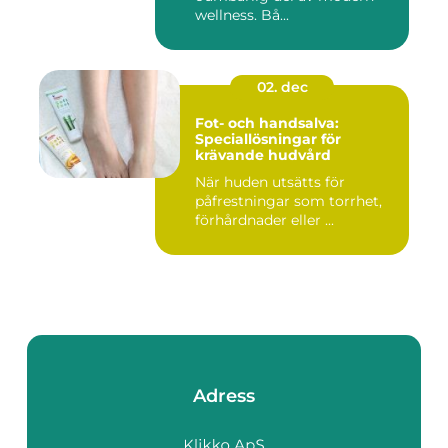
wellness. Bå...
02. dec
Fot- och handsalva:
Speciallösningar för
krävande hudvård
När huden utsätts för
påfrestningar som torrhet,
förhårdnader eller ...
Adress