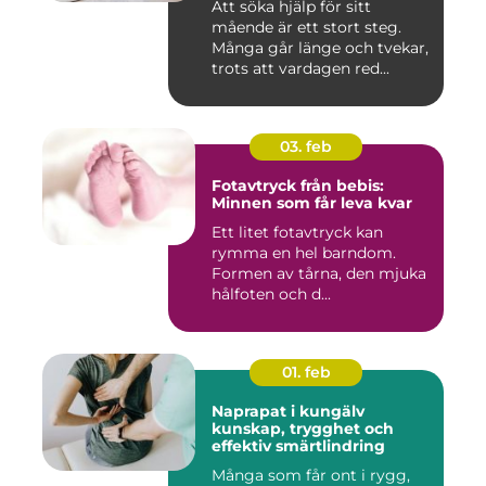
Att söka hjälp för sitt
mående är ett stort steg.
Många går länge och tvekar,
trots att vardagen red...
03. feb
Fotavtryck från bebis:
Minnen som får leva kvar
Ett litet fotavtryck kan
rymma en hel barndom.
Formen av tårna, den mjuka
hålfoten och d...
01. feb
Naprapat i kungälv
kunskap, trygghet och
effektiv smärtlindring
Många som får ont i rygg,