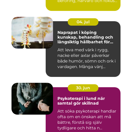
beröring, närvaro och fokus...
04. jul
Naprapat i köping
kunskap, behandling och
långsiktig hållbarhet för
kroppen
Att leva med värk i rygg,
nacke eller axlar påverkar
både humör, sömn och ork i
vardagen. Många vänj...
30. jun
Psykoterapi i lund när
samtal gör skillnad
Att söka psykoterapi handlar
ofta om en önskan att må
bättre, förstå sig själv
tydligare och hitta n...