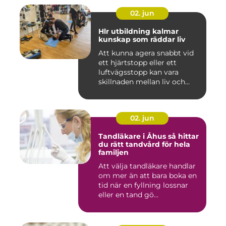
02. jun
Hlr utbildning kalmar
kunskap som räddar liv
Att kunna agera snabbt vid
ett hjärtstopp eller ett
luftvägsstopp kan vara
skillnaden mellan liv och...
02. jun
Tandläkare i Åhus så hittar
du rätt tandvård för hela
familjen
Att välja tandläkare handlar
om mer än att bara boka en
tid när en fyllning lossnar
eller en tand gö...