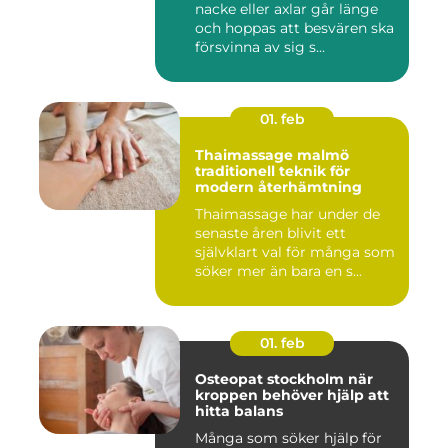
nacke eller axlar går länge
och hoppas att besvären ska
försvinna av sig s...
01. feb
Thaimassage malmö
traditionell teknik för
modern återhämtning
Thaimassage har under de
senaste åren blivit ett
självklart val för många som
söker mer än bara en s...
01. feb
Osteopat stockholm när
kroppen behöver hjälp att
hitta balans
Många som söker hjälp för