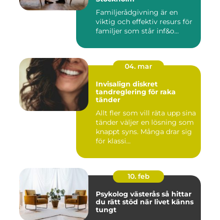
Familjerådgivning är en
viktig och effektiv resurs för
familjer som står inf&o...
04. mar
Invisalign diskret
tandreglering för raka
tänder
Allt fler som vill räta upp sina
tänder väljer en lösning som
knappt syns. Många drar sig
för klassi...
10. feb
Psykolog västerås så hittar
du rätt stöd när livet känns
tungt