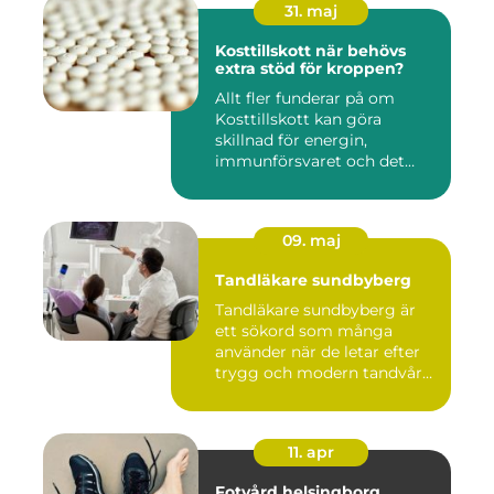
31. maj
Kosttillskott när behövs
extra stöd för kroppen?
Allt fler funderar på om
Kosttillskott kan göra
skillnad för energin,
immunförsvaret och det
allmänn...
09. maj
Tandläkare sundbyberg
Tandläkare sundbyberg är
ett sökord som många
använder när de letar efter
trygg och modern tandvård
...
11. apr
Fotvård helsingborg