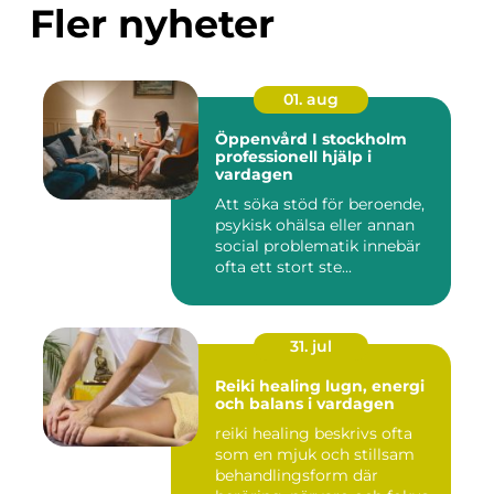
Fler nyheter
01. aug
Öppenvård I stockholm
professionell hjälp i
vardagen
Att söka stöd för beroende,
psykisk ohälsa eller annan
social problematik innebär
ofta ett stort ste...
31. jul
Reiki healing lugn, energi
och balans i vardagen
reiki healing beskrivs ofta
som en mjuk och stillsam
behandlingsform där