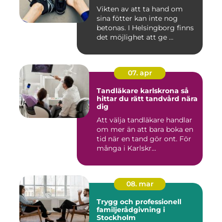
Vikten av att ta hand om
sina fötter kan inte nog
betonas. I Helsingborg finns
det möjlighet att ge ...
07. apr
Tandläkare karlskrona så
hittar du rätt tandvård nära
dig
Att välja tandläkare handlar
om mer än att bara boka en
tid när en tand gör ont. För
många i Karlskr...
08. mar
Trygg och professionell
familjerådgivning i
Stockholm