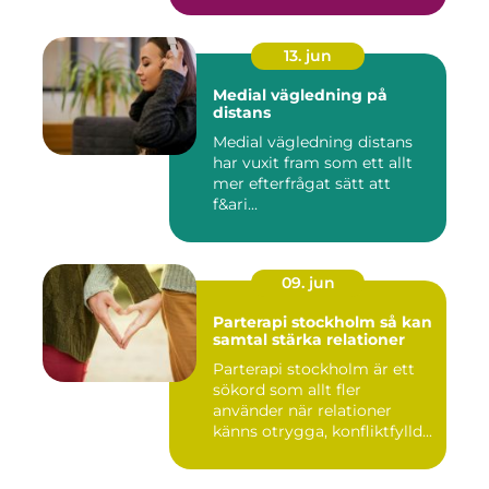
13. jun
Medial vägledning på
distans
Medial vägledning distans
har vuxit fram som ett allt
mer efterfrågat sätt att
f&ari...
09. jun
Parterapi stockholm så kan
samtal stärka relationer
Parterapi stockholm är ett
sökord som allt fler
använder när relationer
känns otrygga, konfliktfylld...