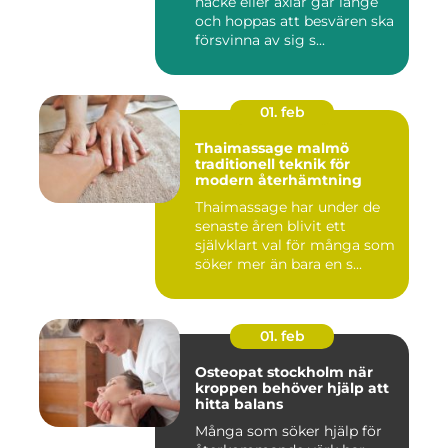
nacke eller axlar går länge
och hoppas att besvären ska
försvinna av sig s...
01. feb
Thaimassage malmö
traditionell teknik för
modern återhämtning
Thaimassage har under de
senaste åren blivit ett
självklart val för många som
söker mer än bara en s...
01. feb
Osteopat stockholm när
kroppen behöver hjälp att
hitta balans
Många som söker hjälp för