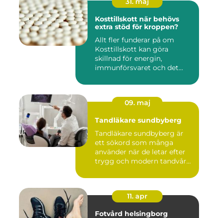
31. maj
Kosttillskott när behövs
extra stöd för kroppen?
Allt fler funderar på om
Kosttillskott kan göra
skillnad för energin,
immunförsvaret och det
allmänn...
09. maj
Tandläkare sundbyberg
Tandläkare sundbyberg är
ett sökord som många
använder när de letar efter
trygg och modern tandvård
...
11. apr
Fotvård helsingborg