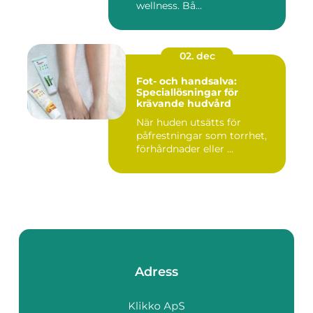
wellness. Bå...
02. dec
Fot- och handsalva:
Speciallösningar för
krävande hudvård
När huden utsätts för
påfrestningar som torrhet,
förhårdnader eller ...
Adress