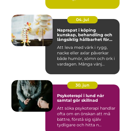
04. jul
Naprapat i köping
kunskap, behandling och
långsiktig hållbarhet för
kroppen
Att leva med värk i rygg,
nacke eller axlar påverkar
både humör, sömn och ork i
vardagen. Många vänj...
30. jun
Psykoterapi i lund när
samtal gör skillnad
Att söka psykoterapi handlar
ofta om en önskan att må
bättre, förstå sig själv
tydligare och hitta n...