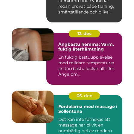
återkommande värk har
redan provat både träning,
smärtstillande och olika ...
12. dec
Ångbastu hemma: Varm,
fuktig återhämtning
En fuktig bastuupplevelse
med mildare temperaturer
än torrbastu lockar allt fler.
Ånga om...
06. dec
Fördelarna med massage i
Sollentuna
Det kan inte förnekas att
massage har blivit en
oumbärlig del av modern