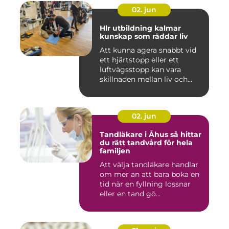
02. jun
Hlr utbildning kalmar
kunskap som räddar liv
Att kunna agera snabbt vid
ett hjärtstopp eller ett
luftvägsstopp kan vara
skillnaden mellan liv och...
02. jun
Tandläkare i Åhus så hittar
du rätt tandvård för hela
familjen
Att välja tandläkare handlar
om mer än att bara boka en
tid när en fyllning lossnar
eller en tand gö...