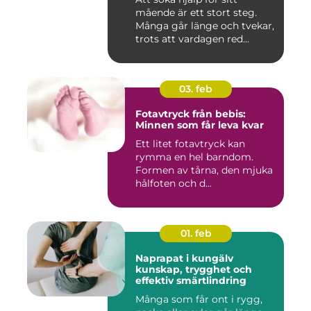
mående är ett stort steg.
Många går länge och tvekar,
trots att vardagen red...
03. feb
Fotavtryck från bebis:
Minnen som får leva kvar
Ett litet fotavtryck kan
rymma en hel barndom.
Formen av tårna, den mjuka
hålfoten och d...
01. feb
Naprapat i kungälv
kunskap, trygghet och
effektiv smärtlindring
Många som får ont i rygg,