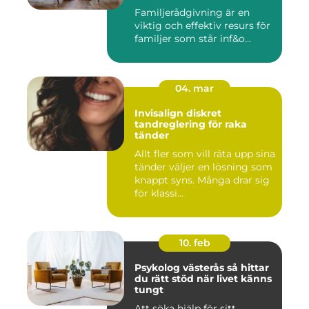
Familjerådgivning är en
viktig och effektiv resurs för
familjer som står inf&o...
04. mar
Invisalign diskret
tandreglering för raka
tänder
Allt fler som vill räta upp sina
tänder väljer en lösning som
knappt syns. Många drar sig
för klassi...
10. feb
Psykolog västerås så hittar
du rätt stöd när livet känns
tungt
Att söka hjälp för sitt