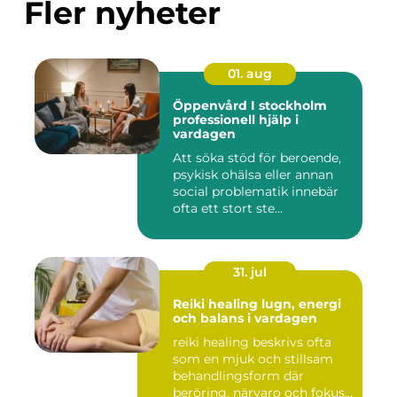
Fler nyheter
01. aug
Öppenvård I stockholm
professionell hjälp i
vardagen
Att söka stöd för beroende,
psykisk ohälsa eller annan
social problematik innebär
ofta ett stort ste...
31. jul
Reiki healing lugn, energi
och balans i vardagen
reiki healing beskrivs ofta
som en mjuk och stillsam
behandlingsform där
beröring, närvaro och fokus...