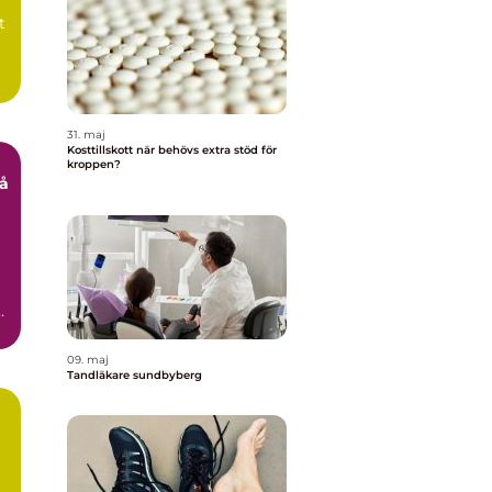
t
31. maj
Kosttillskott när behövs extra stöd för
kroppen?
ar
09. maj
Tandläkare sundbyberg