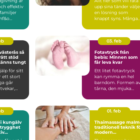
dgivning är
Allt fler som vill räta
och effektiv
upp sina tänder välje
 familjer
en lösning som
f&o...
knappt syns. Många
drar sig för klassi...
feb
03. feb
ästerås så
Fotavtryck från
rätt stöd
bebis: Minnen som
 känns tungt
får leva kvar
älp för sitt
Ett litet fotavtryck
 ett stort
kan rymma en hel
ga går
barndom. Formen a
tvekar,
tårna, den mjuka
vardagen
hålfoten och d...
feb
01. feb
i kungälv
Thaimassage malm
 trygghet
traditionell teknik f
iv
modern
ring
återhämtning