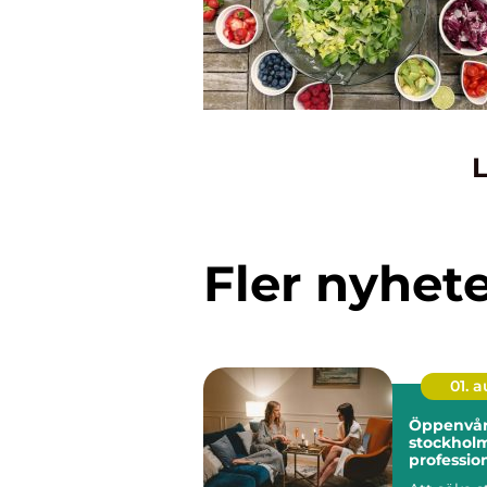
L
Fler nyhet
01. 
Öppenvår
stockhol
profession
vardagen