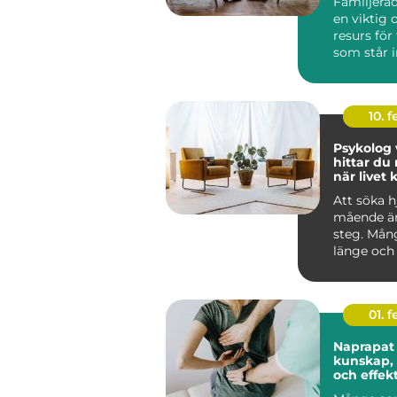
Familjerå
en viktig 
resurs för
som står in
10. 
Psykolog v
hittar du 
när livet
Att söka hj
mående är
steg. Mån
länge och 
trots att 
red...
01. 
Naprapat 
kunskap,
och effekt
smärtlind