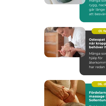
Många som
rygg, nack
går länge
att besvär
försvinna a
01. 
Osteopat
när krop
behöver h
hitta bal
Många so
hjälp för
återkomm
har redan
träning,
smärtstil
olika ...
06. 
Fördelar
massage 
Sollentun