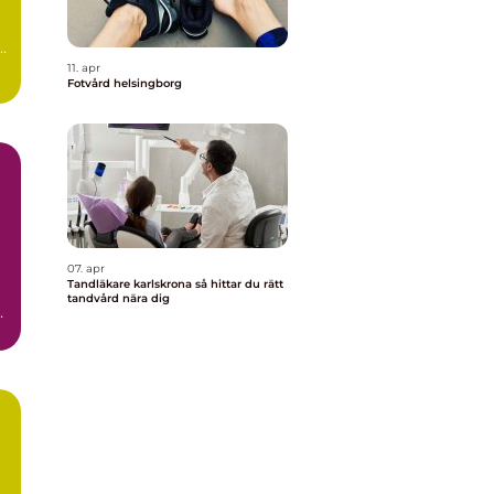
r
11. apr
Fotvård helsingborg
07. apr
Tandläkare karlskrona så hittar du rätt
tandvård nära dig
.