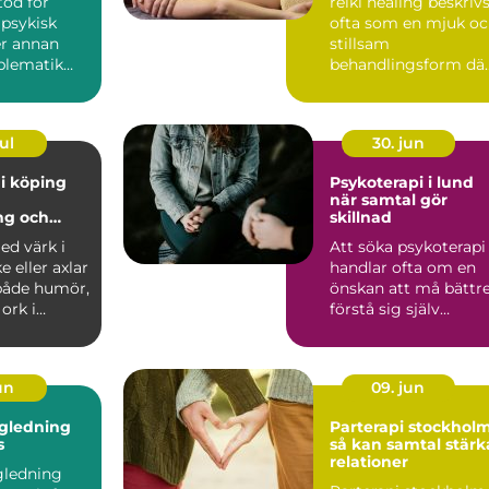
töd för
reiki healing beskriv
 psykisk
ofta som en mjuk o
er annan
stillsam
oblematik
behandlingsform dä
ta ett stort
beröring, närvaro oc
fokus...
ul
30. jun
i köping
Psykoterapi i lund
när samtal gör
ng och
skillnad
g hållbarhet
ed värk i
Att söka psykoterapi
en
e eller axlar
handlar ofta om en
både humör,
önskan att må bättre
ork i
förstå sig själv
. Många
tydligare och hitta n..
un
09. jun
ägledning
Parterapi stockhol
s
så kan samtal stärk
relationer
gledning