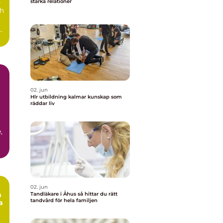
s
stärka relationer
ch
r
h
02. jun
Hlr utbildning kalmar kunskap som
räddar liv
,
.
02. jun
m
Tandläkare i Åhus så hittar du rätt
tandvård för hela familjen
a