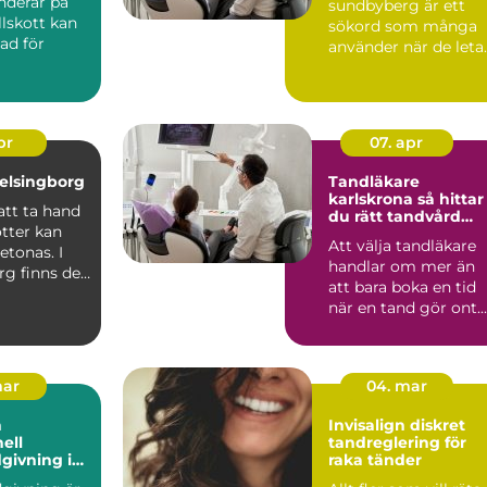
underar på
sundbyberg är ett
lskott kan
sökord som många
nad för
använder när de leta
efter trygg och
svaret och
modern tandvård ...
n...
pr
07. apr
elsingborg
Tandläkare
karlskrona så hittar
att ta hand
du rätt tandvård
tter kan
nära dig
Att välja tandläkare
etonas. I
handlar om mer än
rg finns det
att bara boka en tid
tt ge ...
när en tand gör ont.
För många i Karlskr..
mar
04. mar
h
Invisalign diskret
ell
tandreglering för
dgivning i
raka tänder
m