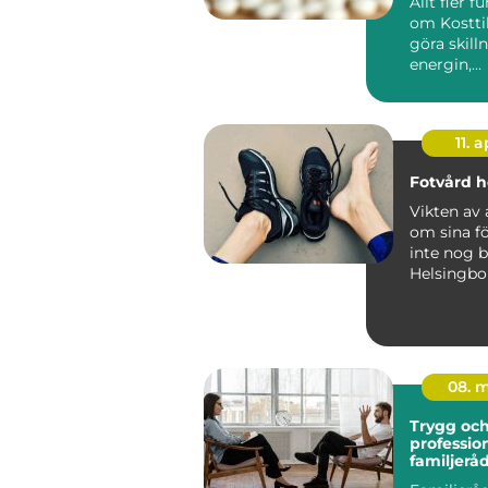
Allt fler f
om Kosttil
göra skill
energin,
immunför
det allmän
11. a
Fotvård h
Vikten av 
om sina fö
inte nog b
Helsingbo
möjlighet a
08. 
Trygg oc
profession
familjerå
Stockhol