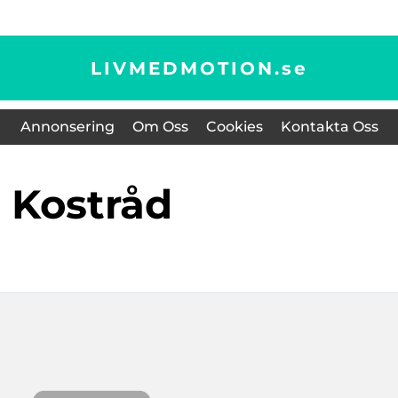
LIVMEDMOTION.
se
Annonsering
Om Oss
Cookies
Kontakta Oss
kostråd