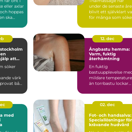
 får ont i
Thaimassage har
e eller axlar
under de senaste år
 och hoppas
blivit ett självklart va
en ska
för många som söke
v sig s...
mer än bara en s...
feb
12. dec
 stockholm
Ångbastu hemma:
pen
Varm, fuktig
jälp att
återhämtning
ans
m söker
En fuktig
bastuupplevelse me
ande värk
mildare temperature
 provat både
än torrbastu lockar
allt fler. Ånga om...
lande och
dec
02. dec
na med
Fot- och handsalva:
i
Speciallösningar för
a
krävande hudvård