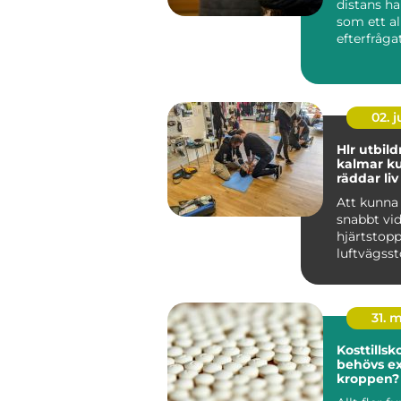
distans ha
som ett al
efterfrågat
f&ari...
02. 
Hlr utbil
kalmar kunskap som
räddar liv
Att kunna
snabbt vid
hjärtstopp
luftvägss
vara skill
liv och...
31. 
Kosttillskott
behövs ex
kroppen?