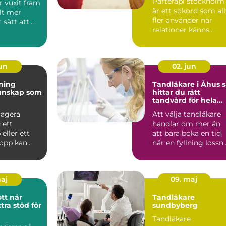
Parterapi stockholm
r vuxit fram
är ett sökord som all
lt mer
fler använder när
 sätt att
relationer känns
otrygga,
konfliktfylld...
jun
02. jun
dning
Tandläkare i Åhus så
hittar du rätt
tandvård för hela
familjen
 agera
Att välja tandläkare
 ett
handlar om mer än
 eller ett
att bara boka en tid
topp kan
när en fyllning lossn
naden mellan
eller en tand gö...
maj
09. maj
 när
Tandläkare
tra stöd för
sundbyberg
Tandläkare