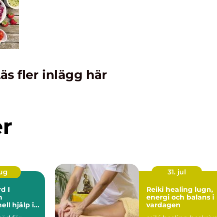
äs fler inlägg här
er
aug
31. jul
d I
Reiki healing lugn,
m
energi och balans i
ell hjälp i
vardagen