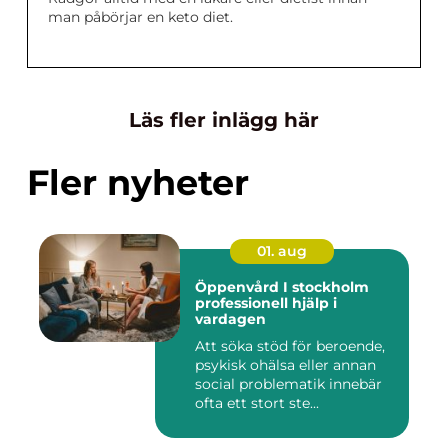
man påbörjar en keto diet.
Läs fler inlägg här
Fler nyheter
01. aug
Öppenvård I stockholm
professionell hjälp i
vardagen
Att söka stöd för beroende,
psykisk ohälsa eller annan
social problematik innebär
ofta ett stort ste...