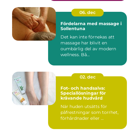
06. dec
Fördelarna med massage i
Sollentuna
Det kan inte förnekas att
massage har blivit en
oumbärlig del av modern
wellness. Bå...
02. dec
Fot- och handsalva:
Speciallösningar för
krävande hudvård
När huden utsätts för
påfrestningar som torrhet,
förhårdnader eller ...