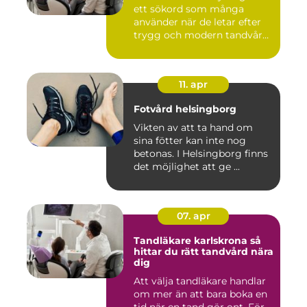
ett sökord som många
använder när de letar efter
trygg och modern tandvård
...
11. apr
Fotvård helsingborg
Vikten av att ta hand om
sina fötter kan inte nog
betonas. I Helsingborg finns
det möjlighet att ge ...
07. apr
Tandläkare karlskrona så
hittar du rätt tandvård nära
dig
Att välja tandläkare handlar
om mer än att bara boka en