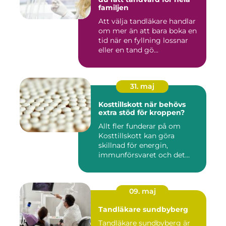
familjen
Att välja tandläkare handlar
om mer än att bara boka en
tid när en fyllning lossnar
eller en tand gö...
31. maj
Kosttillskott när behövs
extra stöd för kroppen?
Allt fler funderar på om
Kosttillskott kan göra
skillnad för energin,
immunförsvaret och det
allmänn...
09. maj
Tandläkare sundbyberg
Tandläkare sundbyberg är