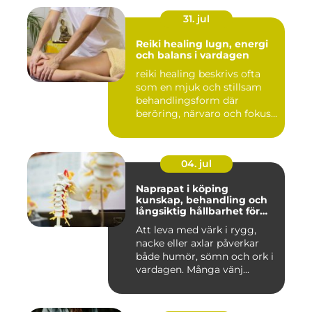
31. jul
Reiki healing lugn, energi
och balans i vardagen
reiki healing beskrivs ofta
som en mjuk och stillsam
behandlingsform där
beröring, närvaro och fokus...
04. jul
Naprapat i köping
kunskap, behandling och
långsiktig hållbarhet för
kroppen
Att leva med värk i rygg,
nacke eller axlar påverkar
både humör, sömn och ork i
vardagen. Många vänj...