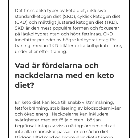
Det finns olika typer av keto diet, inklusive
standardketogen diet (SKD), cyklisk ketogen diet
(CKD) och måttligt justerad ketogen diet (TKD).
SKD är den mest populära formen och fokuserar
på lågkolhydratintag och högt fettintag. CKD
innefattar perioder av högre kolhydratintag för
träning, medan TKD tillåter extra kolhydrater före,
under eller efter träning.
Vad är fördelarna och
nackdelarna med en keto
diet?
En keto diet kan leda till snabb viktminskning,
fettförbränning, stabilisering av blodsockernivåer
och ökad energi. Nackdelarna kan inkludera
svårigheter med att följa dieten i början,
begränsat intag av vissa näringsämnen och att
inte alla människor passar för en sådan diet.
Rådgör alltid med en läkare eller dietist innan