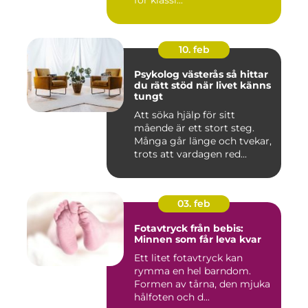
för klassi...
10. feb
Psykolog västerås så hittar
du rätt stöd när livet känns
tungt
Att söka hjälp för sitt
mående är ett stort steg.
Många går länge och tvekar,
trots att vardagen red...
03. feb
Fotavtryck från bebis:
Minnen som får leva kvar
Ett litet fotavtryck kan
rymma en hel barndom.
Formen av tårna, den mjuka
hålfoten och d...