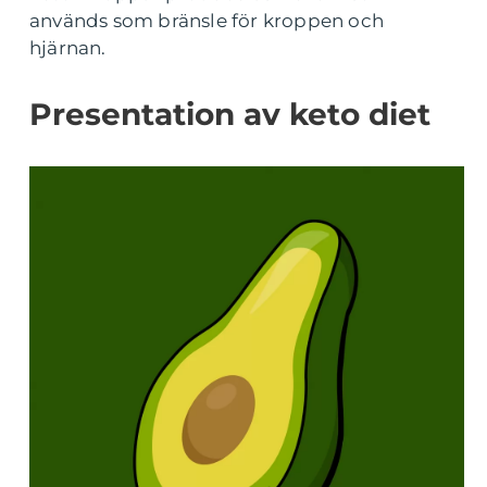
används som bränsle för kroppen och
hjärnan.
Presentation av keto diet