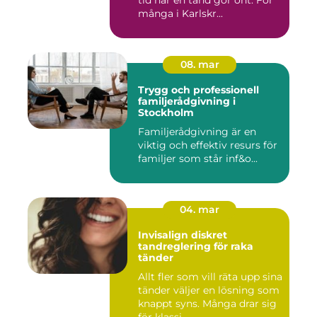
tid när en tand gör ont. För
många i Karlskr...
08. mar
Trygg och professionell
familjerådgivning i
Stockholm
Familjerådgivning är en
viktig och effektiv resurs för
familjer som står inf&o...
04. mar
Invisalign diskret
tandreglering för raka
tänder
Allt fler som vill räta upp sina
tänder väljer en lösning som
knappt syns. Många drar sig