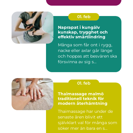
01. feb
Naprapat i kungälv
kunskap, trygghet och
effektiv smärtlindring
Många som får ont i rygg,
nacke eller axlar går länge
och hoppas att besvären ska
försvinna av sig s...
01. feb
Thaimassage malmö
traditionell teknik för
modern återhämtning
Thaimassage har under de
senaste åren blivit ett
självklart val för många som
söker mer än bara en s...