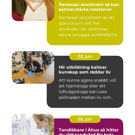
Parterapi stockholm så kan
samtal stärka relationer
Parterapi stockholm är ett
sökord som allt fler
använder när relationer
känns otrygga, konfliktfylld...
02. jun
Hlr utbildning kalmar
kunskap som räddar liv
Att kunna agera snabbt vid
ett hjärtstopp eller ett
luftvägsstopp kan vara
skillnaden mellan liv och...
02. jun
Tandläkare i Åhus så hittar
du rätt tandvård för hela