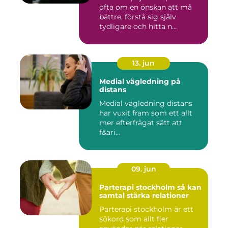
ofta om en önskan att må
bättre, förstå sig själv
tydligare och hitta n...
13. jun
Medial vägledning på
distans
Medial vägledning distans
har vuxit fram som ett allt
mer efterfrågat sätt att
f&ari...
09. jun
Parterapi stockholm så kan
samtal stärka relationer
Parterapi stockholm är ett
sökord som allt fler