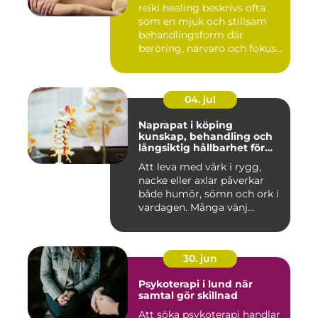
reiki healing beskrivs ofta
som en mjuk och stillsam
behandlingsform där
beröring, närvaro och fokus...
04. jul
Naprapat i köping
kunskap, behandling och
långsiktig hållbarhet för
kroppen
Att leva med värk i rygg,
nacke eller axlar påverkar
både humör, sömn och ork i
vardagen. Många vänj...
30. jun
Psykoterapi i lund när
samtal gör skillnad
Att söka psykoterapi handlar