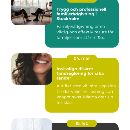
Trygg och professionell
familjerådgivning i
Stockholm
Familjerådgivning är en
viktig och effektiv resurs för
familjer som står inf&o...
04. mar
Invisalign diskret
tandreglering för raka
tänder
Allt fler som vill räta upp sina
tänder väljer en lösning som
knappt syns. Många drar sig
för klassi...
10. feb