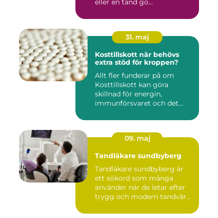
eller en tand gö...
31. maj
Kosttillskott när behövs
extra stöd för kroppen?
Allt fler funderar på om
Kosttillskott kan göra
skillnad för energin,
immunförsvaret och det
allmänn...
09. maj
Tandläkare sundbyberg
Tandläkare sundbyberg är
ett sökord som många
använder när de letar efter
trygg och modern tandvård
...