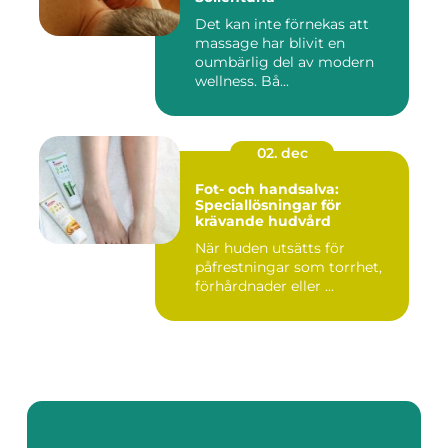
Det kan inte förnekas att
massage har blivit en
oumbärlig del av modern
wellness. Bå...
02. dec
Fot- och handsalva:
Speciallösningar för
krävande hudvård
När huden utsätts för
påfrestningar som torrhet,
förhårdnader eller ...