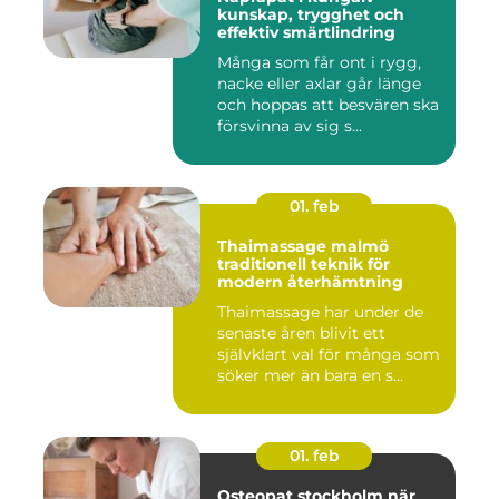
kunskap, trygghet och
effektiv smärtlindring
Många som får ont i rygg,
nacke eller axlar går länge
och hoppas att besvären ska
försvinna av sig s...
01. feb
Thaimassage malmö
traditionell teknik för
modern återhämtning
Thaimassage har under de
senaste åren blivit ett
självklart val för många som
söker mer än bara en s...
01. feb
Osteopat stockholm när