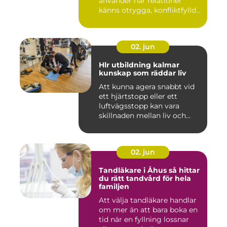
använder när relationer
känns otrygga, konfliktfylld...
02. jun
Hlr utbildning kalmar
kunskap som räddar liv
Att kunna agera snabbt vid
ett hjärtstopp eller ett
luftvägsstopp kan vara
skillnaden mellan liv och...
02. jun
Tandläkare i Åhus så hittar
du rätt tandvård för hela
familjen
Att välja tandläkare handlar
om mer än att bara boka en
tid när en fyllning lossnar