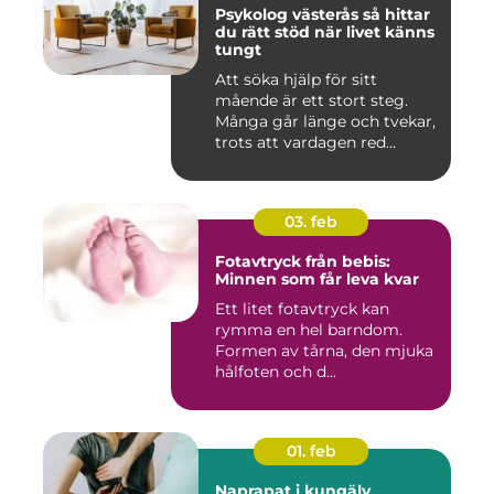
Psykolog västerås så hittar
du rätt stöd när livet känns
tungt
Att söka hjälp för sitt
mående är ett stort steg.
Många går länge och tvekar,
trots att vardagen red...
03. feb
Fotavtryck från bebis:
Minnen som får leva kvar
Ett litet fotavtryck kan
rymma en hel barndom.
Formen av tårna, den mjuka
hålfoten och d...
01. feb
Naprapat i kungälv