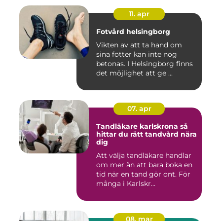
11. apr
Fotvård helsingborg
Vikten av att ta hand om
sina fötter kan inte nog
betonas. I Helsingborg finns
det möjlighet att ge ...
07. apr
Tandläkare karlskrona så
hittar du rätt tandvård nära
dig
Att välja tandläkare handlar
om mer än att bara boka en
tid när en tand gör ont. För
många i Karlskr...
08. mar