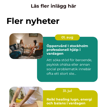
Läs fler inlägg här
Fler nyheter
01. aug
Öppenvård I stockholm
professionell hjälp i
vardagen
Att söka stöd för beroende,
psykisk ohälsa eller annan
social problematik innebär
ofta ett stort ste...
31. jul
Reiki healing lugn, energi
och balans i vardagen