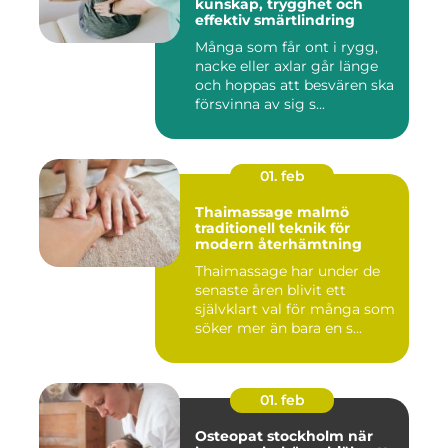
kunskap, trygghet och
effektiv smärtlindring
Många som får ont i rygg,
nacke eller axlar går länge
och hoppas att besvären ska
försvinna av sig s...
01. feb
Thaimassage malmö
traditionell teknik för
modern återhämtning
Thaimassage har under de
senaste åren blivit ett
självklart val för många som
söker mer än bara en s...
01. feb
Osteopat stockholm när