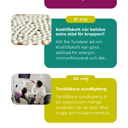
31. maj
Kosttillskott när behövs
extra stöd för kroppen?
Allt fler funderar på om
Kosttillskott kan göra
skillnad för energin,
immunförsvaret och det
allmänn...
09. maj
Tandläkare sundbyberg
Tandläkare sundbyberg är
ett sökord som många
använder när de letar efter
trygg och modern tandvård
...