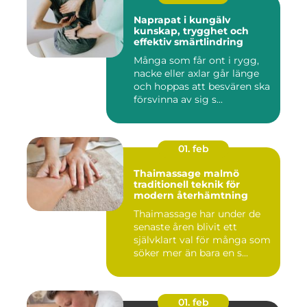
Naprapat i kungälv
kunskap, trygghet och
effektiv smärtlindring
Många som får ont i rygg,
nacke eller axlar går länge
och hoppas att besvären ska
försvinna av sig s...
01. feb
Thaimassage malmö
traditionell teknik för
modern återhämtning
Thaimassage har under de
senaste åren blivit ett
självklart val för många som
söker mer än bara en s...
01. feb