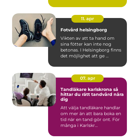
...
11. apr
Fotvård helsingborg
Vikten av att ta hand om
sina fötter kan inte nog
betonas. I Helsingborg finns
det möjlighet att ge ...
07. apr
Tandläkare karlskrona så
hittar du rätt tandvård nära
dig
Att välja tandläkare handlar
om mer än att bara boka en
tid när en tand gör ont. För
många i Karlskr...