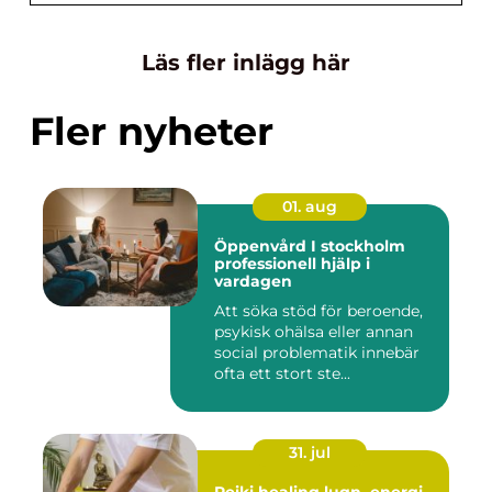
Läs fler inlägg här
Fler nyheter
01. aug
Öppenvård I stockholm
professionell hjälp i
vardagen
Att söka stöd för beroende,
psykisk ohälsa eller annan
social problematik innebär
ofta ett stort ste...
31. jul