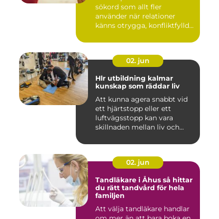
sökord som allt fler
använder när relationer
känns otrygga, konfliktfylld...
02. jun
Hlr utbildning kalmar
kunskap som räddar liv
Att kunna agera snabbt vid
ett hjärtstopp eller ett
luftvägsstopp kan vara
skillnaden mellan liv och...
02. jun
Tandläkare i Åhus så hittar
du rätt tandvård för hela
familjen
Att välja tandläkare handlar
om mer än att bara boka en