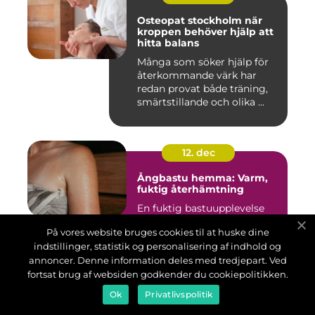
Osteopat stockholm när
kroppen behöver hjälp att
hitta balans
Många som söker hjälp för
återkommande värk har
redan provat både träning,
smärtstillande och olika ...
12. dec
Ångbastu hemma: Varm,
fuktig återhämtning
En fuktig bastuupplevelse
med mildare temperaturer
På vores website bruges cookies til at huske dine
än torrbastu lockar allt fler.
indstillinger, statistik og personalisering af indhold og
Ånga om...
annoncer. Denne information deles med tredjepart. Ved
fortsat brug af websiden godkender du cookiepolitikken.
Ok
Privatlivspolitik
06. dec