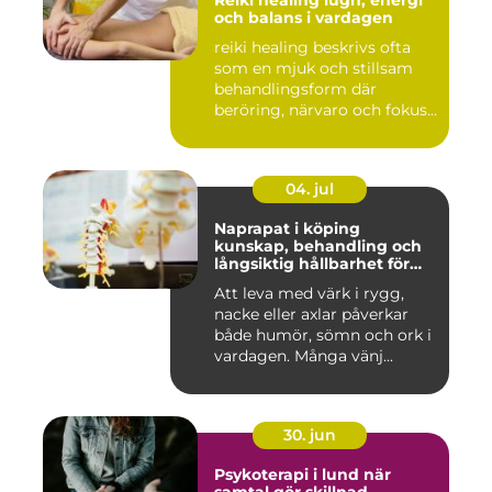
Reiki healing lugn, energi
och balans i vardagen
reiki healing beskrivs ofta
som en mjuk och stillsam
behandlingsform där
beröring, närvaro och fokus...
04. jul
Naprapat i köping
kunskap, behandling och
långsiktig hållbarhet för
kroppen
Att leva med värk i rygg,
nacke eller axlar påverkar
både humör, sömn och ork i
vardagen. Många vänj...
30. jun
Psykoterapi i lund när