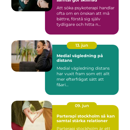
samtal gör skillnad
Att söka psykoterapi handlar
ofta om en önskan att må
bättre, förstå sig själv
tydligare och hitta n...
13. jun
Medial vägledning på
distans
Medial vägledning distans
har vuxit fram som ett allt
mer efterfrågat sätt att
f&ari...
09. jun
Parterapi stockholm så kan
samtal stärka relationer
Parterapi stockholm är ett