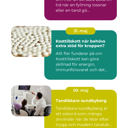
tid när en fyllning lossnar
eller en tand gö...
31. maj
Kosttillskott när behövs
extra stöd för kroppen?
Allt fler funderar på om
Kosttillskott kan göra
skillnad för energin,
immunförsvaret och det
allmänn...
09. maj
Tandläkare sundbyberg
Tandläkare sundbyberg är
ett sökord som många
använder när de letar efter
trygg och modern tandvård