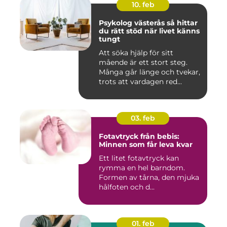
10. feb
Psykolog västerås så hittar
du rätt stöd när livet känns
tungt
Att söka hjälp för sitt
mående är ett stort steg.
Många går länge och tvekar,
trots att vardagen red...
03. feb
Fotavtryck från bebis:
Minnen som får leva kvar
Ett litet fotavtryck kan
rymma en hel barndom.
Formen av tårna, den mjuka
hålfoten och d...
01. feb