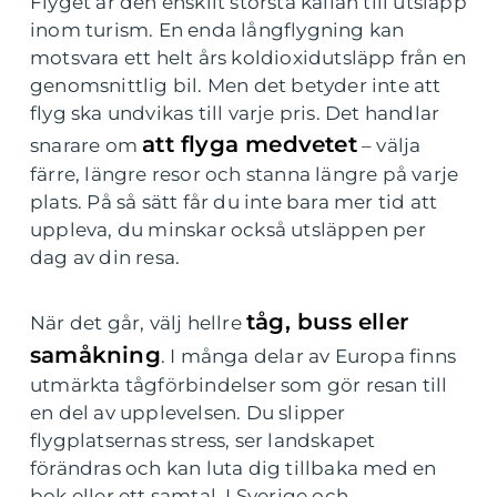
Flyget är den enskilt största källan till utsläpp
inom turism. En enda långflygning kan
motsvara ett helt års koldioxidutsläpp från en
genomsnittlig bil. Men det betyder inte att
flyg ska undvikas till varje pris. Det handlar
att flyga medvetet
snarare om
– välja
färre, längre resor och stanna längre på varje
plats. På så sätt får du inte bara mer tid att
uppleva, du minskar också utsläppen per
dag av din resa.
tåg, buss eller
När det går, välj hellre
samåkning
. I många delar av Europa finns
utmärkta tågförbindelser som gör resan till
en del av upplevelsen. Du slipper
flygplatsernas stress, ser landskapet
förändras och kan luta dig tillbaka med en
bok eller ett samtal. I Sverige och