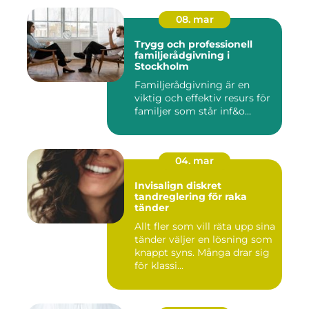
08. mar
Trygg och professionell
familjerådgivning i
Stockholm
Familjerådgivning är en
viktig och effektiv resurs för
familjer som står inf&o...
04. mar
Invisalign diskret
tandreglering för raka
tänder
Allt fler som vill räta upp sina
tänder väljer en lösning som
knappt syns. Många drar sig
för klassi...