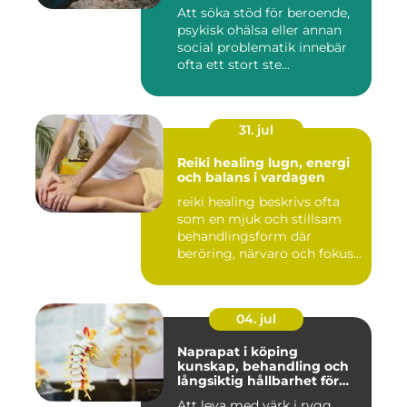
Att söka stöd för beroende,
psykisk ohälsa eller annan
social problematik innebär
ofta ett stort ste...
31. jul
Reiki healing lugn, energi
och balans i vardagen
reiki healing beskrivs ofta
som en mjuk och stillsam
behandlingsform där
beröring, närvaro och fokus...
04. jul
Naprapat i köping
kunskap, behandling och
långsiktig hållbarhet för
kroppen
Att leva med värk i rygg,