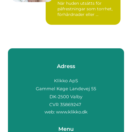
När huden utsätts för
påfrestningar som torrhet,
förhårdnader eller ...
Adress
web:
www.klikko.dk
Menu