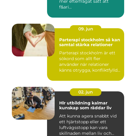
mer efterfrågat sätt att
f&ari...
09. jun
Parterapi stockholm så kan
samtal stärka relationer
Parterapi stockholm är ett
sökord som allt fler
använder när relationer
känns otrygga, konfliktfylld...
02. jun
Hlr utbildning kalmar
kunskap som räddar liv
Att kunna agera snabbt vid
ett hjärtstopp eller ett
luftvägsstopp kan vara
skillnaden mellan liv och...