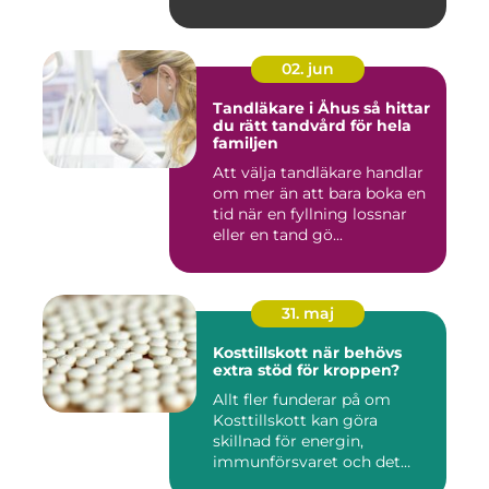
02. jun
Tandläkare i Åhus så hittar
du rätt tandvård för hela
familjen
Att välja tandläkare handlar
om mer än att bara boka en
tid när en fyllning lossnar
eller en tand gö...
31. maj
Kosttillskott när behövs
extra stöd för kroppen?
Allt fler funderar på om
Kosttillskott kan göra
skillnad för energin,
immunförsvaret och det
allmänn...