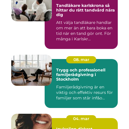
Tandläkare karlskrona så
hittar du rätt tandvård nära
dig
Att välja tandläkare handlar
om mer än att bara boka en
tid när en tand gör ont. För
många i Karlskr...
08. mar
Trygg och professionell
familjerådgivning i
Stockholm
Familjerådgivning är en
viktig och effektiv resurs för
familjer som står inf&o...
04. mar