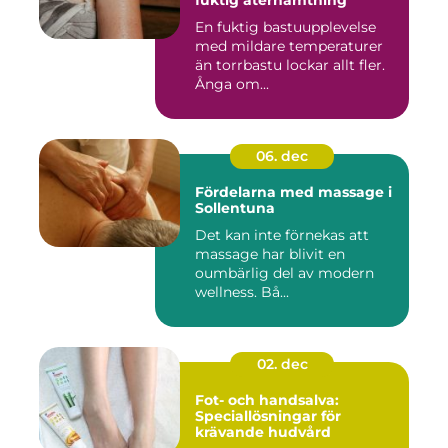
fuktig återhämtning
En fuktig bastuupplevelse
med mildare temperaturer
än torrbastu lockar allt fler.
Ånga om...
06. dec
Fördelarna med massage i
Sollentuna
Det kan inte förnekas att
massage har blivit en
oumbärlig del av modern
wellness. Bå...
02. dec
Fot- och handsalva:
Speciallösningar för
krävande hudvård