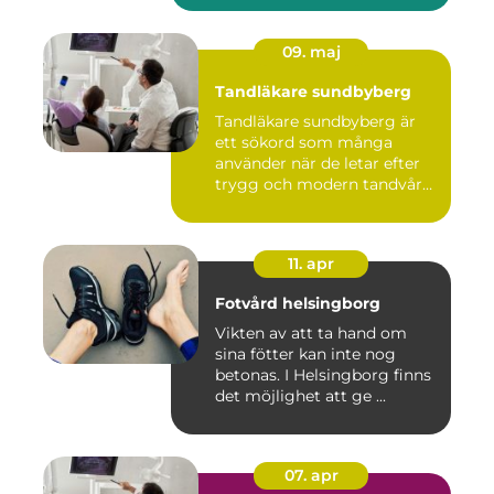
09. maj
Tandläkare sundbyberg
Tandläkare sundbyberg är
ett sökord som många
använder när de letar efter
trygg och modern tandvård
...
11. apr
Fotvård helsingborg
Vikten av att ta hand om
sina fötter kan inte nog
betonas. I Helsingborg finns
det möjlighet att ge ...
07. apr