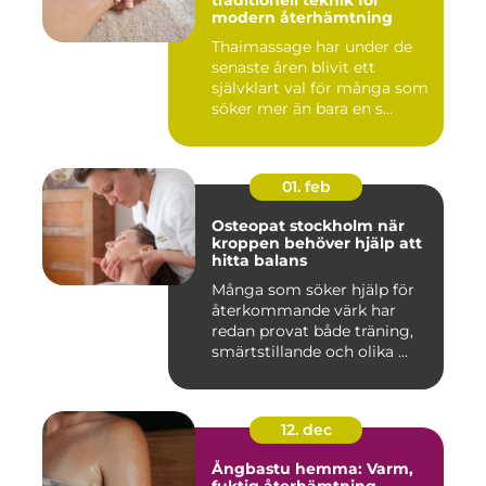
traditionell teknik för
modern återhämtning
Thaimassage har under de
senaste åren blivit ett
självklart val för många som
söker mer än bara en s...
01. feb
Osteopat stockholm när
kroppen behöver hjälp att
hitta balans
Många som söker hjälp för
återkommande värk har
redan provat både träning,
smärtstillande och olika ...
12. dec
Ångbastu hemma: Varm,