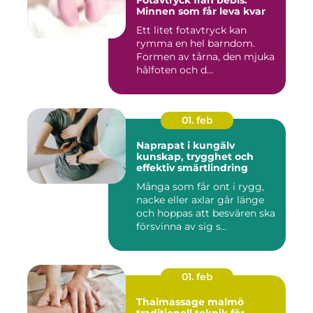
Fotavtryck från bebis:
Minnen som får leva kvar
Ett litet fotavtryck kan
rymma en hel barndom.
Formen av tårna, den mjuka
hålfoten och d...
01. feb
Naprapat i kungälv
kunskap, trygghet och
effektiv smärtlindring
Många som får ont i rygg,
nacke eller axlar går länge
och hoppas att besvären ska
försvinna av sig s...
01. feb
Thaimassage malmö