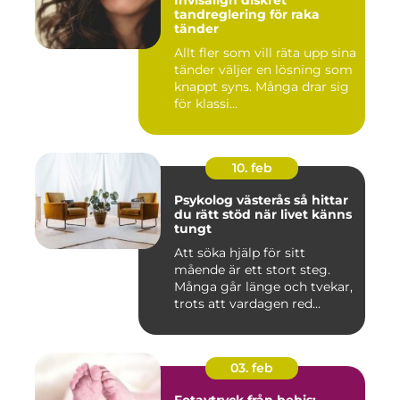
Invisalign diskret
tandreglering för raka
tänder
Allt fler som vill räta upp sina
tänder väljer en lösning som
knappt syns. Många drar sig
för klassi...
10. feb
Psykolog västerås så hittar
du rätt stöd när livet känns
tungt
Att söka hjälp för sitt
mående är ett stort steg.
Många går länge och tvekar,
trots att vardagen red...
03. feb