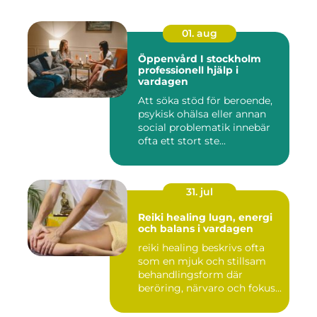
01. aug
Öppenvård I stockholm
professionell hjälp i
vardagen
Att söka stöd för beroende,
psykisk ohälsa eller annan
social problematik innebär
ofta ett stort ste...
31. jul
Reiki healing lugn, energi
och balans i vardagen
reiki healing beskrivs ofta
som en mjuk och stillsam
behandlingsform där
beröring, närvaro och fokus...