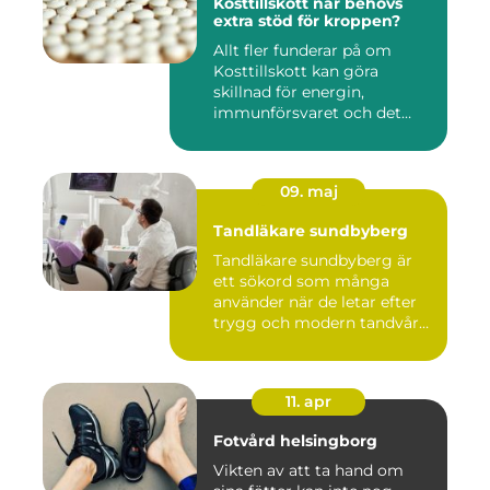
Kosttillskott när behövs
extra stöd för kroppen?
Allt fler funderar på om
Kosttillskott kan göra
skillnad för energin,
immunförsvaret och det
allmänn...
09. maj
Tandläkare sundbyberg
Tandläkare sundbyberg är
ett sökord som många
använder när de letar efter
trygg och modern tandvård
...
11. apr
Fotvård helsingborg
Vikten av att ta hand om