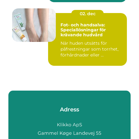
02. dec
Fot- och handsalva:
Speciallösningar för
krävande hudvård
När huden utsätts för
påfrestningar som torrhet,
förhårdnader eller ...
Adress