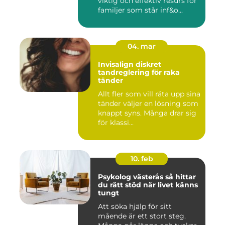
viktig och effektiv resurs för
familjer som står inf&o...
04. mar
Invisalign diskret
tandreglering för raka
tänder
Allt fler som vill räta upp sina
tänder väljer en lösning som
knappt syns. Många drar sig
för klassi...
10. feb
Psykolog västerås så hittar
du rätt stöd när livet känns
tungt
Att söka hjälp för sitt
mående är ett stort steg.