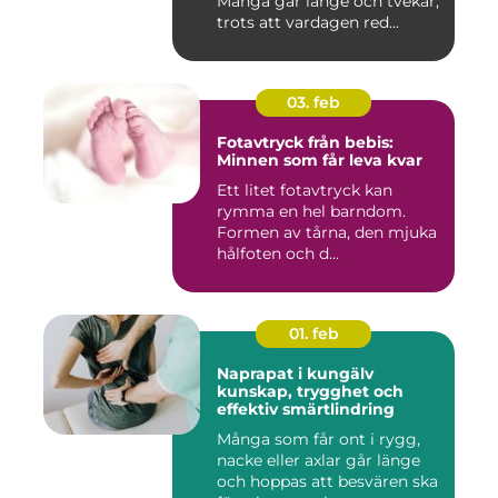
Många går länge och tvekar,
trots att vardagen red...
03. feb
Fotavtryck från bebis:
Minnen som får leva kvar
Ett litet fotavtryck kan
rymma en hel barndom.
Formen av tårna, den mjuka
hålfoten och d...
01. feb
Naprapat i kungälv
kunskap, trygghet och
effektiv smärtlindring
Många som får ont i rygg,
nacke eller axlar går länge
och hoppas att besvären ska