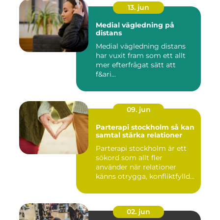
13. jun
Medial vägledning på
distans
Medial vägledning distans
har vuxit fram som ett allt
mer efterfrågat sätt att
f&ari...
09. jun
Parterapi stockholm så kan
samtal stärka relationer
Parterapi stockholm är ett
sökord som allt fler
använder när relationer
känns otrygga, konfliktfylld...
02. jun