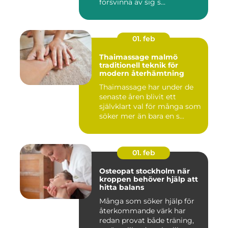
försvinna av sig s...
01. feb
Thaimassage malmö
traditionell teknik för
modern återhämtning
Thaimassage har under de
senaste åren blivit ett
självklart val för många som
söker mer än bara en s...
01. feb
Osteopat stockholm när
kroppen behöver hjälp att
hitta balans
Många som söker hjälp för
återkommande värk har
redan provat både träning,