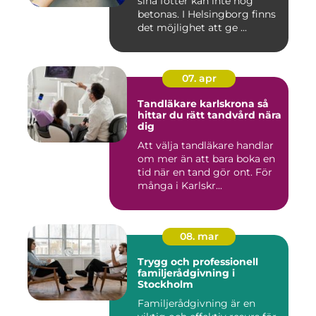
sina fötter kan inte nog
betonas. I Helsingborg finns
det möjlighet att ge ...
07. apr
Tandläkare karlskrona så
hittar du rätt tandvård nära
dig
Att välja tandläkare handlar
om mer än att bara boka en
tid när en tand gör ont. För
många i Karlskr...
08. mar
Trygg och professionell
familjerådgivning i
Stockholm
Familjerådgivning är en