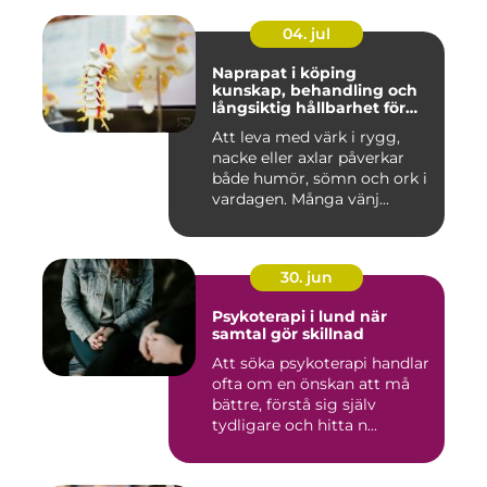
04. jul
Naprapat i köping
kunskap, behandling och
långsiktig hållbarhet för
kroppen
Att leva med värk i rygg,
nacke eller axlar påverkar
både humör, sömn och ork i
vardagen. Många vänj...
30. jun
Psykoterapi i lund när
samtal gör skillnad
Att söka psykoterapi handlar
ofta om en önskan att må
bättre, förstå sig själv
tydligare och hitta n...