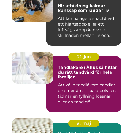
Hlr utbildning kalmar
kunskap som räddar liv
Att kunna agera snabbt vid
ett hjärtstopp eller ett
luftvägsstopp kan vara
skillnaden mellan liv och...
02. jun
Tandläkare i Åhus så hittar
du rätt tandvård för hela
familjen
Att välja tandläkare handlar
om mer än att bara boka en
tid när en fyllning lossnar
eller en tand gö...
31. maj