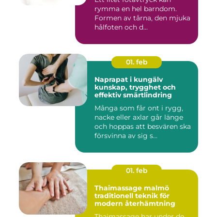
rymma en hel barndom.
Formen av tårna, den mjuka
hålfoten och d...
01. feb
Naprapat i kungälv
kunskap, trygghet och
effektiv smärtlindring
Många som får ont i rygg,
nacke eller axlar går länge
och hoppas att besvären ska
försvinna av sig s...
01. feb
Thaimassage malmö
traditionell teknik för
modern återhämtning
Thaimassage har under de