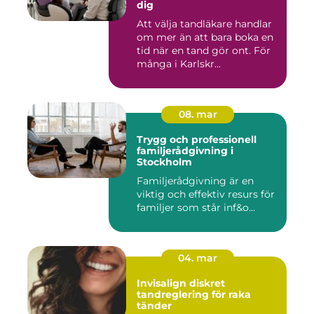
dig
Att välja tandläkare handlar
om mer än att bara boka en
tid när en tand gör ont. För
många i Karlskr...
08. mar
Trygg och professionell
familjerådgivning i
Stockholm
Familjerådgivning är en
viktig och effektiv resurs för
familjer som står inf&o...
04. mar
Invisalign diskret
tandreglering för raka
tänder