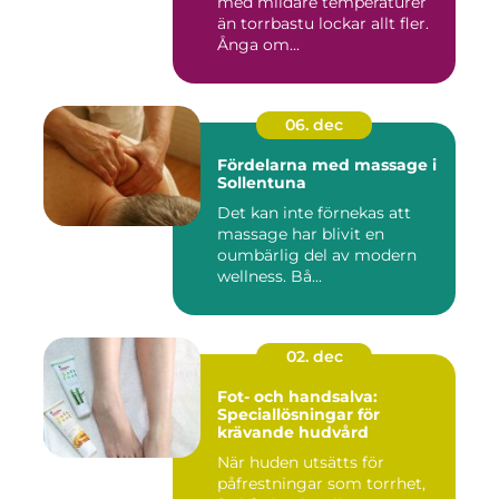
med mildare temperaturer
än torrbastu lockar allt fler.
Ånga om...
06. dec
Fördelarna med massage i
Sollentuna
Det kan inte förnekas att
massage har blivit en
oumbärlig del av modern
wellness. Bå...
02. dec
Fot- och handsalva:
Speciallösningar för
krävande hudvård
När huden utsätts för
påfrestningar som torrhet,