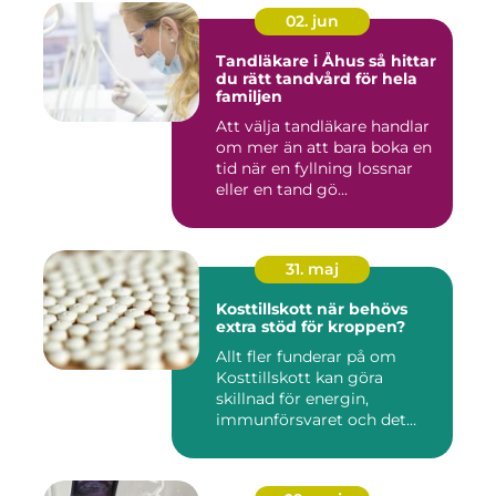
02. jun
Tandläkare i Åhus så hittar
du rätt tandvård för hela
familjen
Att välja tandläkare handlar
om mer än att bara boka en
tid när en fyllning lossnar
eller en tand gö...
31. maj
Kosttillskott när behövs
extra stöd för kroppen?
Allt fler funderar på om
Kosttillskott kan göra
skillnad för energin,
immunförsvaret och det
allmänn...