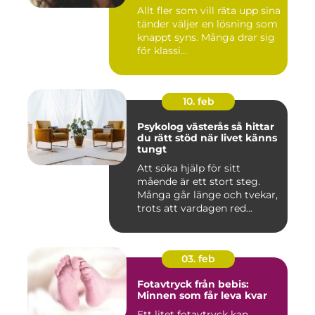
Allt fler som vill räta upp sina
tänder väljer en lösning som
knappt syns. Många drar sig
för klassi...
10. feb
Psykolog västerås så hittar
du rätt stöd när livet känns
tungt
Att söka hjälp för sitt
mående är ett stort steg.
Många går länge och tvekar,
trots att vardagen red...
03. feb
Fotavtryck från bebis:
Minnen som får leva kvar
Ett litet fotavtryck kan