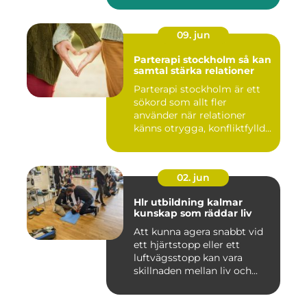
09. jun
Parterapi stockholm så kan
samtal stärka relationer
Parterapi stockholm är ett
sökord som allt fler
använder när relationer
känns otrygga, konfliktfylld...
02. jun
Hlr utbildning kalmar
kunskap som räddar liv
Att kunna agera snabbt vid
ett hjärtstopp eller ett
luftvägsstopp kan vara
skillnaden mellan liv och...