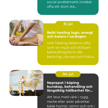
social problematik innebär
ofta ett stort ste...
31. jul
Reiki healing lugn, energi
och balans i vardagen
reiki healing beskrivs ofta
som en mjuk och stillsam
behandlingsform där
beröring, närvaro och fokus...
04. jul
Naprapat i köping
kunskap, behandling och
långsiktig hållbarhet för
kroppen
Att leva med värk i rygg,
nacke eller axlar påverkar
både humör, sömn och ork i