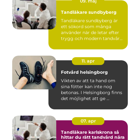
09. maj
Tandläkare sundbyberg
Tandläkare sundbyberg är
ett sökord som många
använder när de letar efter
trygg och modern tandvård
...
11. apr
Fotvård helsingborg
Vikten av att ta hand om
sina fötter kan inte nog
betonas. I Helsingborg finns
det möjlighet att ge ...
07. apr
Tandläkare karlskrona så
hittar du rätt tandvård nära