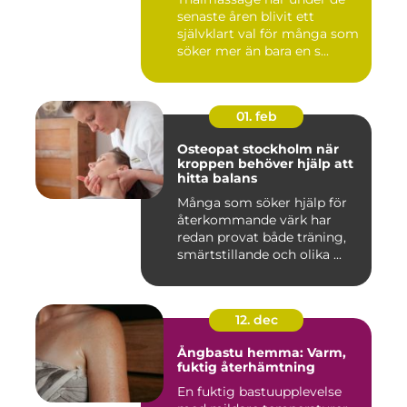
senaste åren blivit ett
självklart val för många som
söker mer än bara en s...
01. feb
Osteopat stockholm när
kroppen behöver hjälp att
hitta balans
Många som söker hjälp för
återkommande värk har
redan provat både träning,
smärtstillande och olika ...
12. dec
Ångbastu hemma: Varm,
fuktig återhämtning
En fuktig bastuupplevelse