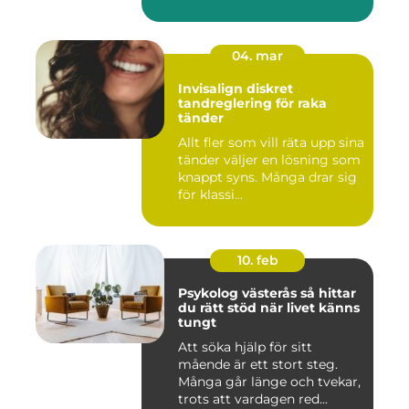
04. mar
Invisalign diskret
tandreglering för raka
tänder
Allt fler som vill räta upp sina
tänder väljer en lösning som
knappt syns. Många drar sig
för klassi...
10. feb
Psykolog västerås så hittar
du rätt stöd när livet känns
tungt
Att söka hjälp för sitt
mående är ett stort steg.
Många går länge och tvekar,
trots att vardagen red...