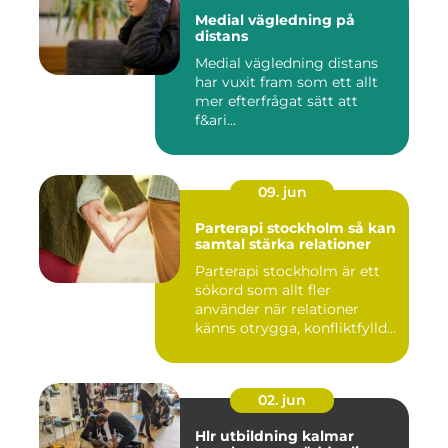
Medial vägledning på
distans
Medial vägledning distans
har vuxit fram som ett allt
mer efterfrågat sätt att
f&ari...
09. jun
Parterapi stockholm så kan
samtal stärka relationer
Parterapi stockholm är ett
sökord som allt fler
använder när relationer
känns otrygga, konfliktfylld...
02. jun
Hlr utbildning kalmar