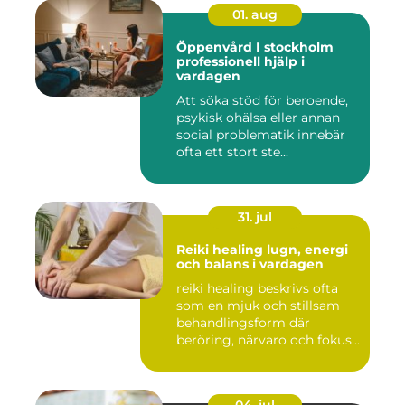
01. aug
Öppenvård I stockholm
professionell hjälp i
vardagen
Att söka stöd för beroende,
psykisk ohälsa eller annan
social problematik innebär
ofta ett stort ste...
31. jul
Reiki healing lugn, energi
och balans i vardagen
reiki healing beskrivs ofta
som en mjuk och stillsam
behandlingsform där
beröring, närvaro och fokus...