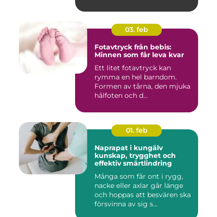
03. feb
Fotavtryck från bebis:
Minnen som får leva kvar
Ett litet fotavtryck kan
rymma en hel barndom.
Formen av tårna, den mjuka
hålfoten och d...
01. feb
Naprapat i kungälv
kunskap, trygghet och
effektiv smärtlindring
Många som får ont i rygg,
nacke eller axlar går länge
och hoppas att besvären ska
försvinna av sig s...