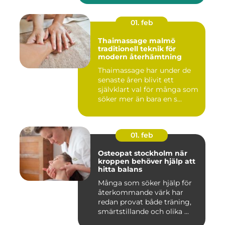
01. feb
Thaimassage malmö
traditionell teknik för
modern återhämtning
Thaimassage har under de
senaste åren blivit ett
självklart val för många som
söker mer än bara en s...
01. feb
Osteopat stockholm när
kroppen behöver hjälp att
hitta balans
Många som söker hjälp för
återkommande värk har
redan provat både träning,
smärtstillande och olika ...