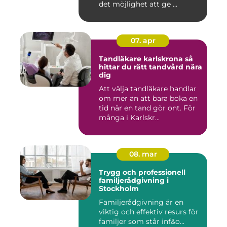
det möjlighet att ge ...
07. apr
Tandläkare karlskrona så
hittar du rätt tandvård nära
dig
Att välja tandläkare handlar
om mer än att bara boka en
tid när en tand gör ont. För
många i Karlskr...
08. mar
Trygg och professionell
familjerådgivning i
Stockholm
Familjerådgivning är en
viktig och effektiv resurs för
familjer som står inf&o...