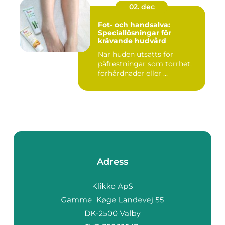
02. dec
Fot- och handsalva:
Speciallösningar för
krävande hudvård
När huden utsätts för
påfrestningar som torrhet,
förhårdnader eller ...
Adress