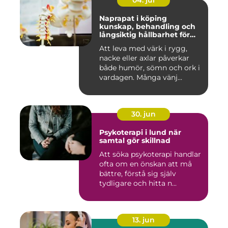
04. jul
Naprapat i köping
kunskap, behandling och
långsiktig hållbarhet för
kroppen
Att leva med värk i rygg,
nacke eller axlar påverkar
både humör, sömn och ork i
vardagen. Många vänj...
30. jun
Psykoterapi i lund när
samtal gör skillnad
Att söka psykoterapi handlar
ofta om en önskan att må
bättre, förstå sig själv
tydligare och hitta n...
13. jun