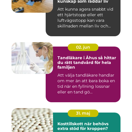
kunskap som räddar liv
Att kunna agera snabbt vid
ett hjärtstopp eller ett
luftvägsstopp kan vara
skillnaden mellan liv och...
02. jun
Tandläkare i Åhus så hittar
du rätt tandvård för hela
familjen
Att välja tandläkare handlar
om mer än att bara boka en
tid när en fyllning lossnar
eller en tand gö...
31. maj
Kosttillskott när behövs
extra stöd för kroppen?