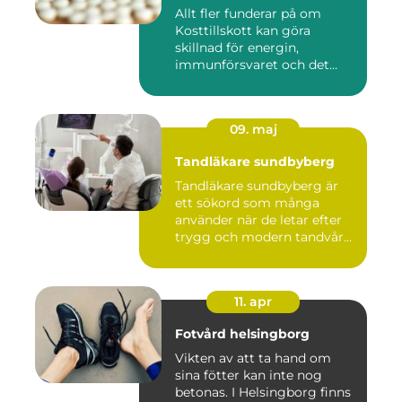
Allt fler funderar på om
Kosttillskott kan göra
skillnad för energin,
immunförsvaret och det
allmänn...
09. maj
Tandläkare sundbyberg
Tandläkare sundbyberg är
ett sökord som många
använder när de letar efter
trygg och modern tandvård
...
11. apr
Fotvård helsingborg
Vikten av att ta hand om
sina fötter kan inte nog
betonas. I Helsingborg finns