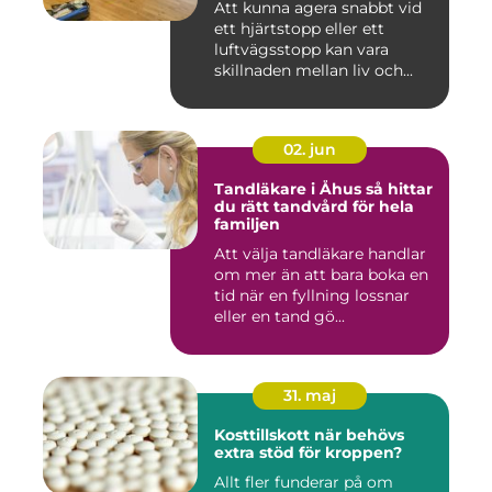
Att kunna agera snabbt vid
ett hjärtstopp eller ett
luftvägsstopp kan vara
skillnaden mellan liv och...
02. jun
Tandläkare i Åhus så hittar
du rätt tandvård för hela
familjen
Att välja tandläkare handlar
om mer än att bara boka en
tid när en fyllning lossnar
eller en tand gö...
31. maj
Kosttillskott när behövs
extra stöd för kroppen?
Allt fler funderar på om