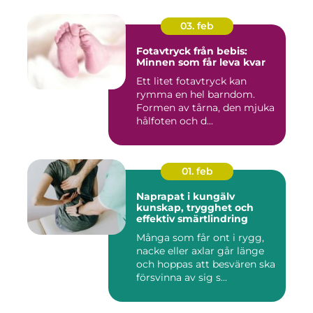
03. feb
Fotavtryck från bebis:
Minnen som får leva kvar
Ett litet fotavtryck kan
rymma en hel barndom.
Formen av tårna, den mjuka
hålfoten och d...
01. feb
Naprapat i kungälv
kunskap, trygghet och
effektiv smärtlindring
Många som får ont i rygg,
nacke eller axlar går länge
och hoppas att besvären ska
försvinna av sig s...