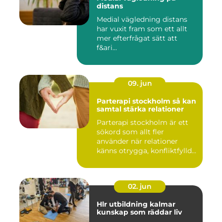
distans
Medial vägledning distans
har vuxit fram som ett allt
mer efterfrågat sätt att
f&ari...
09. jun
Parterapi stockholm så kan
samtal stärka relationer
Parterapi stockholm är ett
sökord som allt fler
använder när relationer
känns otrygga, konfliktfylld...
02. jun
Hlr utbildning kalmar
kunskap som räddar liv