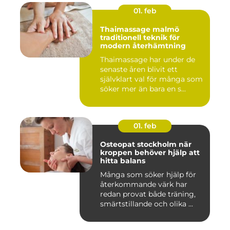
01. feb
Thaimassage malmö
traditionell teknik för
modern återhämtning
Thaimassage har under de
senaste åren blivit ett
självklart val för många som
söker mer än bara en s...
01. feb
Osteopat stockholm när
kroppen behöver hjälp att
hitta balans
Många som söker hjälp för
återkommande värk har
redan provat både träning,
smärtstillande och olika ...