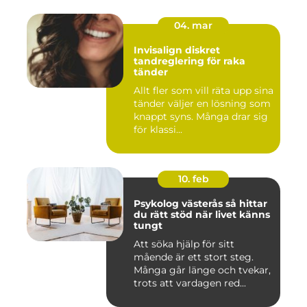
04. mar
Invisalign diskret
tandreglering för raka
tänder
Allt fler som vill räta upp sina
tänder väljer en lösning som
knappt syns. Många drar sig
för klassi...
10. feb
Psykolog västerås så hittar
du rätt stöd när livet känns
tungt
Att söka hjälp för sitt
mående är ett stort steg.
Många går länge och tvekar,
trots att vardagen red...