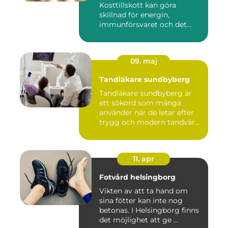
Kosttillskott kan göra
skillnad för energin,
immunförsvaret och det
allmänn...
09. maj
Tandläkare sundbyberg
Tandläkare sundbyberg är
ett sökord som många
använder när de letar efter
trygg och modern tandvård
...
11. apr
Fotvård helsingborg
Vikten av att ta hand om
sina fötter kan inte nog
betonas. I Helsingborg finns
det möjlighet att ge ...