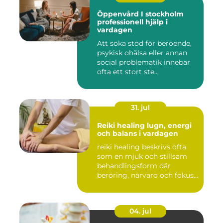
Öppenvård I stockholm
professionell hjälp i
vardagen
Att söka stöd för beroende,
psykisk ohälsa eller annan
social problematik innebär
ofta ett stort ste...
31. jul
Reiki healing lugn, energi
och balans i vardagen
reiki healing beskrivs ofta
som en mjuk och stillsam
behandlingsform där
beröring, närvaro och fokus...
04. jul