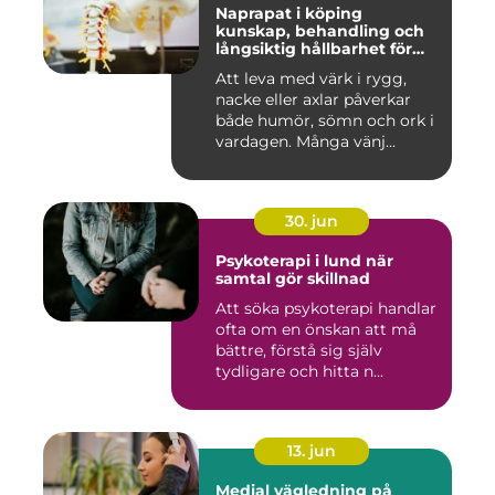
Naprapat i köping
kunskap, behandling och
långsiktig hållbarhet för
kroppen
Att leva med värk i rygg,
nacke eller axlar påverkar
både humör, sömn och ork i
vardagen. Många vänj...
30. jun
Psykoterapi i lund när
samtal gör skillnad
Att söka psykoterapi handlar
ofta om en önskan att må
bättre, förstå sig själv
tydligare och hitta n...
13. jun
Medial vägledning på