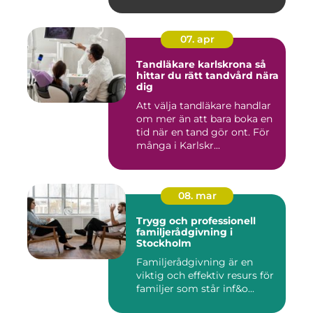
07. apr
Tandläkare karlskrona så
hittar du rätt tandvård nära
dig
Att välja tandläkare handlar
om mer än att bara boka en
tid när en tand gör ont. För
många i Karlskr...
08. mar
Trygg och professionell
familjerådgivning i
Stockholm
Familjerådgivning är en
viktig och effektiv resurs för
familjer som står inf&o...