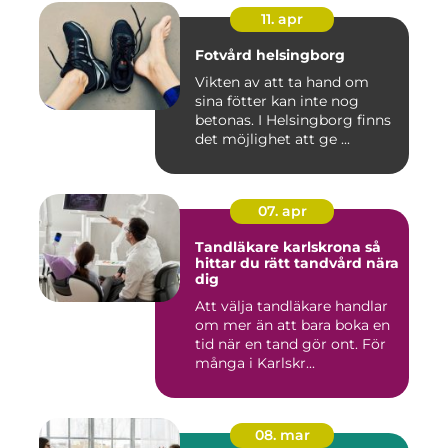
11. apr
Fotvård helsingborg
Vikten av att ta hand om
sina fötter kan inte nog
betonas. I Helsingborg finns
det möjlighet att ge ...
07. apr
Tandläkare karlskrona så
hittar du rätt tandvård nära
dig
Att välja tandläkare handlar
om mer än att bara boka en
tid när en tand gör ont. För
många i Karlskr...
08. mar