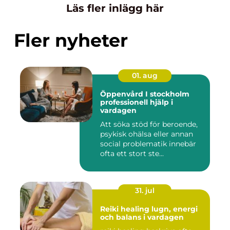
Läs fler inlägg här
Fler nyheter
01. aug
Öppenvård I stockholm
professionell hjälp i
vardagen
Att söka stöd för beroende,
psykisk ohälsa eller annan
social problematik innebär
ofta ett stort ste...
31. jul
Reiki healing lugn, energi
och balans i vardagen