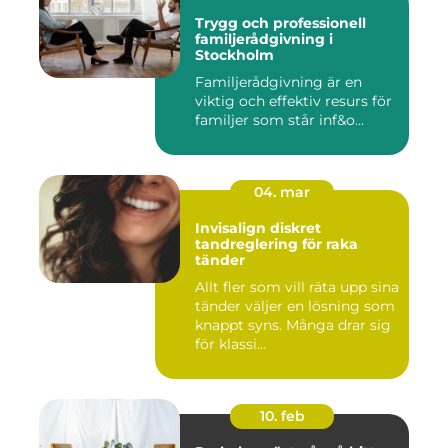
Trygg och professionell
familjerådgivning i
Stockholm
Familjerådgivning är en
viktig och effektiv resurs för
familjer som står inf&o...
04. mar
Invisalign diskret
tandreglering för raka
tänder
Allt fler som vill räta upp sina
tänder väljer en lösning som
knappt syns. Många drar sig
för klassi...
10. feb