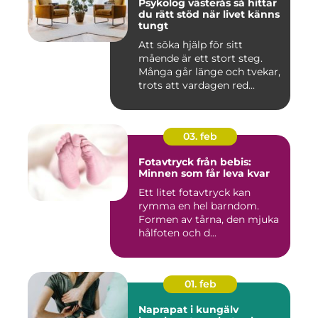
Psykolog västerås så hittar
du rätt stöd när livet känns
tungt
Att söka hjälp för sitt
mående är ett stort steg.
Många går länge och tvekar,
trots att vardagen red...
03. feb
Fotavtryck från bebis:
Minnen som får leva kvar
Ett litet fotavtryck kan
rymma en hel barndom.
Formen av tårna, den mjuka
hålfoten och d...
01. feb
Naprapat i kungälv