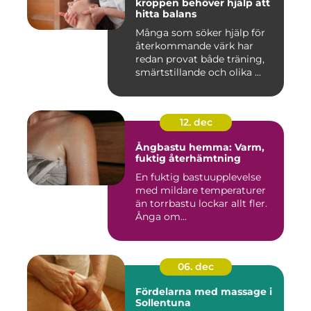
kroppen behöver hjälp att
hitta balans
Många som söker hjälp för
återkommande värk har
redan provat både träning,
smärtstillande och olika ...
12. dec
Ångbastu hemma: Varm,
fuktig återhämtning
En fuktig bastuupplevelse
med mildare temperaturer
än torrbastu lockar allt fler.
Ånga om...
06. dec
Fördelarna med massage i
Sollentuna