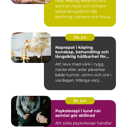
reiki healing beskrivs ofta
som en mjuk och stillsam
behandlingsform där
beröring, närvaro och fokus...
04. jul
Naprapat i köping
kunskap, behandling och
långsiktig hållbarhet för
kroppen
Att leva med värk i rygg,
nacke eller axlar påverkar
både humör, sömn och ork i
vardagen. Många vänj...
30. jun
Psykoterapi i lund när
samtal gör skillnad
Att söka psykoterapi handlar