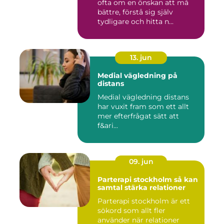
ofta om en önskan att må
bättre, förstå sig själv
tydligare och hitta n...
13. jun
Medial vägledning på
distans
Medial vägledning distans
har vuxit fram som ett allt
mer efterfrågat sätt att
f&ari...
09. jun
Parterapi stockholm så kan
samtal stärka relationer
Parterapi stockholm är ett
sökord som allt fler
använder när relationer