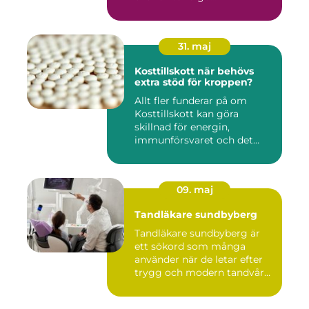
31. maj
Kosttillskott när behövs
extra stöd för kroppen?
Allt fler funderar på om
Kosttillskott kan göra
skillnad för energin,
immunförsvaret och det
allmänn...
09. maj
Tandläkare sundbyberg
Tandläkare sundbyberg är
ett sökord som många
använder när de letar efter
trygg och modern tandvård
...