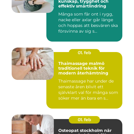
kunskap, trygghet och
effektiv smärtlindring
Många som får ont i rygg,
nacke eller axlar går länge
och hoppas att besvären ska
försvinna av sig s...
01. feb
Thaimassage malmö
traditionell teknik för
modern återhämtning
Thaimassage har under de
senaste åren blivit ett
självklart val för många som
söker mer än bara en s...
01. feb
Osteopat stockholm när