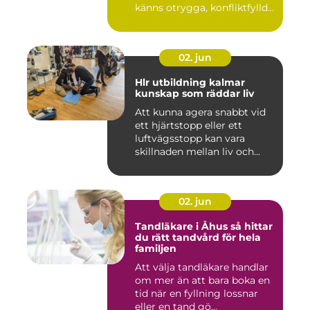
känns otrygga, konfliktfylld...
02. jun
Hlr utbildning kalmar
kunskap som räddar liv
Att kunna agera snabbt vid
ett hjärtstopp eller ett
luftvägsstopp kan vara
skillnaden mellan liv och...
02. jun
Tandläkare i Åhus så hittar
du rätt tandvård för hela
familjen
Att välja tandläkare handlar
om mer än att bara boka en
tid när en fyllning lossnar
eller en tand gö...