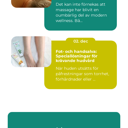
Det kan inte förnekas att
massage har blivit en
oumbärlig del av modern
wellness. Bå...
02. dec
Fot- och handsalva:
Speciallösningar för
krävande hudvård
När huden utsätts för
påfrestningar som torrhet,
förhårdnader eller ...