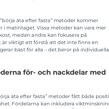
 ”börja äta efter fasta” metoder kommer
r i matintaget. Vissa metoder kan vara mer
tkost, medan andra kan fokusera på
r viktigt att förstå att det inte finns en
rar bäst för alla – det beror på individuell
oderna för- och nackdelar med
börja äta efter fasta” metoder fått både posit
et. Fördelarna kan inkludera viktminsknin