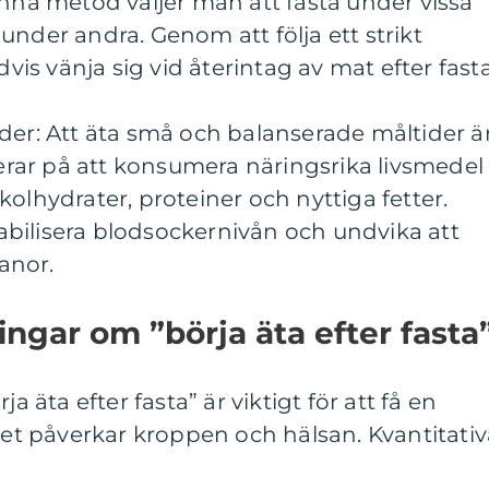
enna metod väljer man att fasta under vissa
under andra. Genom att följa ett strikt
s vänja sig vid återintag av mat efter fasta
der: Att äta små och balanserade måltider ä
ar på att konsumera näringsrika livsmedel
olhydrater, proteiner och nyttiga fetter.
stabilisera blodsockernivån och undvika att
vanor.
ingar om ”börja äta efter fasta
a äta efter fasta” är viktigt för att få en
 det påverkar kroppen och hälsan. Kvantitati