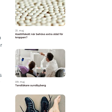
31. maj
Kosttillskott när behövs extra stöd för
h
kroppen?
r
s
r
09. maj
Tandläkare sundbyberg