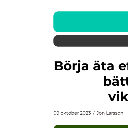
Börja äta efter fasta: En väg till
bät
vi
09 oktober 2023
Jon Larsson