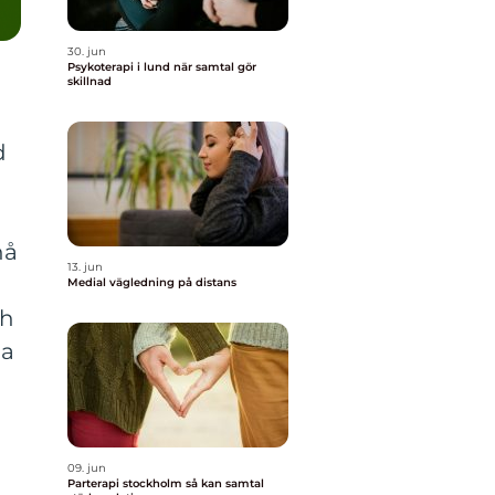
30. jun
Psykoterapi i lund när samtal gör
skillnad
d
nå
13. jun
Medial vägledning på distans
ch
ka
09. jun
Parterapi stockholm så kan samtal