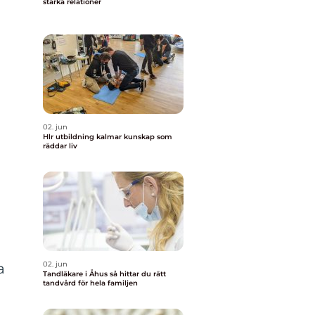
stärka relationer
02. jun
Hlr utbildning kalmar kunskap som
räddar liv
r
02. jun
a
Tandläkare i Åhus så hittar du rätt
tandvård för hela familjen