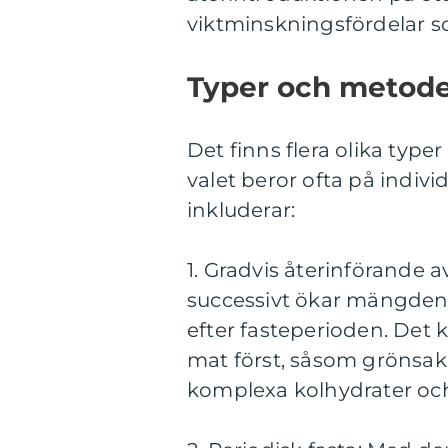
viktminskningsfördelar 
Typer och metoder 
Det finns flera olika typer
valet beror ofta på indiv
inkluderar:
1. Gradvis återinförande
successivt ökar mängde
efter fasteperioden. Det 
mat först, såsom grönsake
komplexa kolhydrater och