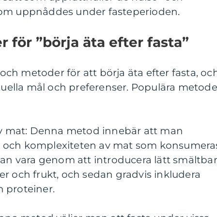
som uppnåddes under fasteperioden.
för ”börja äta efter fasta”
 och metoder för att börja äta efter fasta, oc
iduella mål och preferenser. Populära metode
 av mat: Denna metod innebär att man
n och komplexiteten av mat som konsumera
kan vara genom att introducera lätt smältba
r och frukt, och sedan gradvis inkludera
 proteiner.