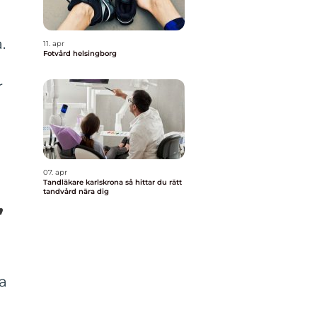
.
11. apr
Fotvård helsingborg
r
07. apr
Tandläkare karlskrona så hittar du rätt
tandvård nära dig
”
va