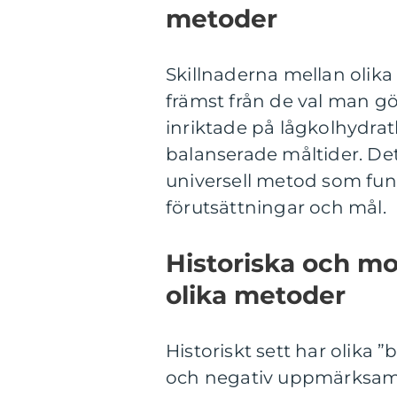
metoder
Skillnaderna mellan olika
främst från de val man gö
inriktade på lågkolhydra
balanserade måltider. Det ä
universell metod som funge
förutsättningar och mål.
Historiska och m
olika metoder
Historiskt sett har olika ”
och negativ uppmärksamh