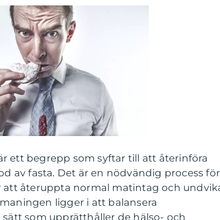
 är ett begrepp som syftar till att återinföra
iod av fasta. Det är en nödvändig process fö
r att återuppta normal matintag och undvik
maningen ligger i att balansera
 sätt som upprätthåller de hälso- och