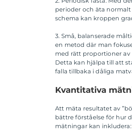
2. Periodisk fasta: Med d
perioder och äta normalt 
schema kan kroppen gradvi
3. Små, balanserade målti
en metod där man fokuser
med rätt proportioner av k
Detta kan hjälpa till att 
falla tillbaka i dåliga mat
Kvantitativa mätn
Att mäta resultatet av ”börj
bättre förståelse för hur
mätningar kan inkludera: