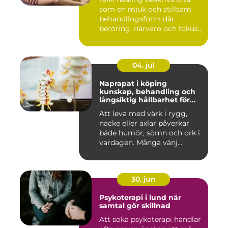
som en mjuk och stillsam
behandlingsform där
beröring, närvaro och fokus...
04. jul
Naprapat i köping
kunskap, behandling och
långsiktig hållbarhet för
kroppen
Att leva med värk i rygg,
nacke eller axlar påverkar
både humör, sömn och ork i
vardagen. Många vänj...
30. jun
Psykoterapi i lund när
samtal gör skillnad
Att söka psykoterapi handlar