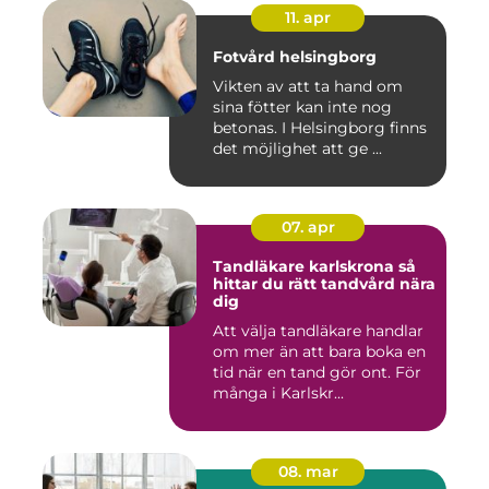
11. apr
Fotvård helsingborg
Vikten av att ta hand om
sina fötter kan inte nog
betonas. I Helsingborg finns
det möjlighet att ge ...
07. apr
Tandläkare karlskrona så
hittar du rätt tandvård nära
dig
Att välja tandläkare handlar
om mer än att bara boka en
tid när en tand gör ont. För
många i Karlskr...
08. mar