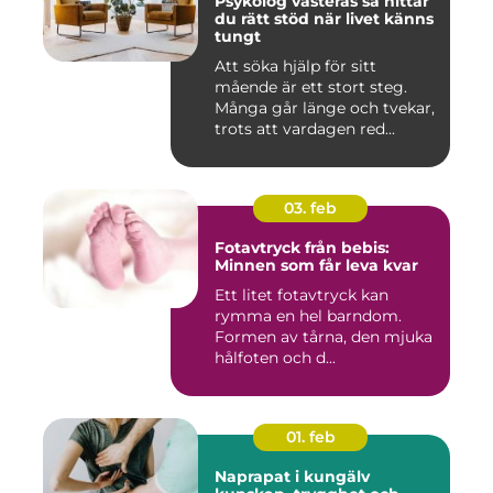
Psykolog västerås så hittar
du rätt stöd när livet känns
tungt
Att söka hjälp för sitt
mående är ett stort steg.
Många går länge och tvekar,
trots att vardagen red...
03. feb
Fotavtryck från bebis:
Minnen som får leva kvar
Ett litet fotavtryck kan
rymma en hel barndom.
Formen av tårna, den mjuka
hålfoten och d...
01. feb
Naprapat i kungälv