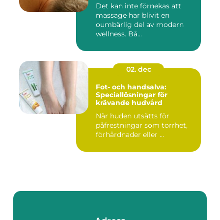
Det kan inte förnekas att
massage har blivit en
oumbärlig del av modern
wellness. Bå...
02. dec
Fot- och handsalva:
Speciallösningar för
krävande hudvård
När huden utsätts för
påfrestningar som torrhet,
förhårdnader eller ...