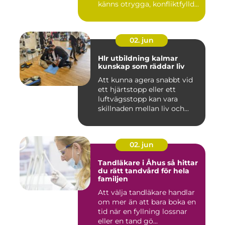
känns otrygga, konfliktfylld...
02. jun
Hlr utbildning kalmar
kunskap som räddar liv
Att kunna agera snabbt vid
ett hjärtstopp eller ett
luftvägsstopp kan vara
skillnaden mellan liv och...
02. jun
Tandläkare i Åhus så hittar
du rätt tandvård för hela
familjen
Att välja tandläkare handlar
om mer än att bara boka en
tid när en fyllning lossnar
eller en tand gö...