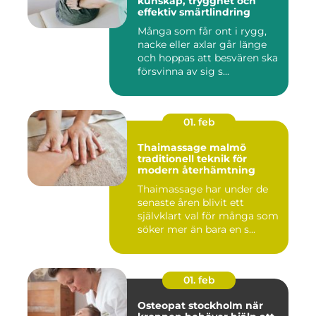
kunskap, trygghet och
effektiv smärtlindring
Många som får ont i rygg,
nacke eller axlar går länge
och hoppas att besvären ska
försvinna av sig s...
01. feb
Thaimassage malmö
traditionell teknik för
modern återhämtning
Thaimassage har under de
senaste åren blivit ett
självklart val för många som
söker mer än bara en s...
01. feb
Osteopat stockholm när