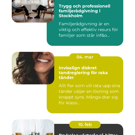
Trygg och professionell
familjerådgivning i
Stockholm
Familjerådgivning är en
viktig och effektiv resurs för
familjer som står inf&o...
04. mar
Invisalign diskret
tandreglering för raka
tänder
Allt fler som vill räta upp sina
tänder väljer en lösning som
knappt syns. Många drar sig
för klassi...
10. feb