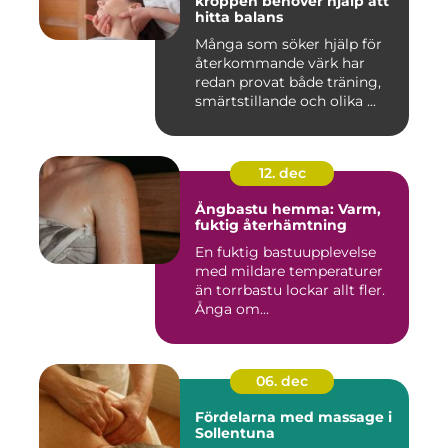
kroppen behöver hjälp att
hitta balans
Många som söker hjälp för
återkommande värk har
redan provat både träning,
smärtstillande och olika ...
12. dec
Ångbastu hemma: Varm,
fuktig återhämtning
En fuktig bastuupplevelse
med mildare temperaturer
än torrbastu lockar allt fler.
Ånga om...
06. dec
Fördelarna med massage i
Sollentuna