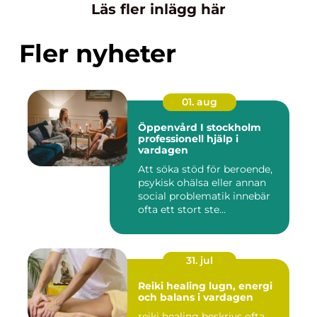
Läs fler inlägg här
Fler nyheter
01. aug
Öppenvård I stockholm
professionell hjälp i
vardagen
Att söka stöd för beroende,
psykisk ohälsa eller annan
social problematik innebär
ofta ett stort ste...
31. jul
Reiki healing lugn, energi
och balans i vardagen
reiki healing beskrivs ofta