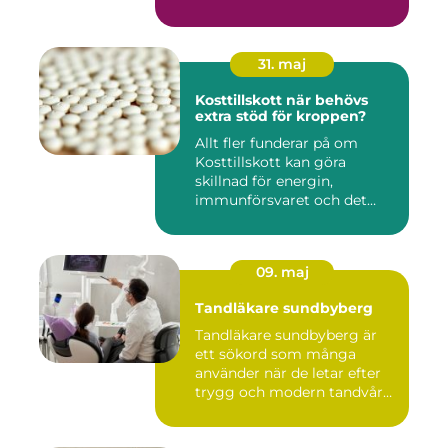
31. maj
Kosttillskott när behövs
extra stöd för kroppen?
Allt fler funderar på om
Kosttillskott kan göra
skillnad för energin,
immunförsvaret och det
allmänn...
09. maj
Tandläkare sundbyberg
Tandläkare sundbyberg är
ett sökord som många
använder när de letar efter
trygg och modern tandvård
...