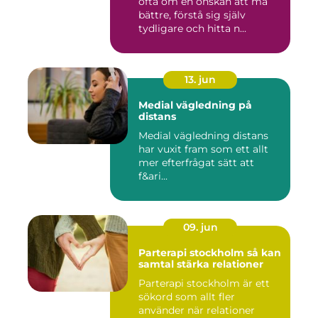
ofta om en önskan att må
bättre, förstå sig själv
tydligare och hitta n...
13. jun
Medial vägledning på
distans
Medial vägledning distans
har vuxit fram som ett allt
mer efterfrågat sätt att
f&ari...
09. jun
Parterapi stockholm så kan
samtal stärka relationer
Parterapi stockholm är ett
sökord som allt fler
använder när relationer