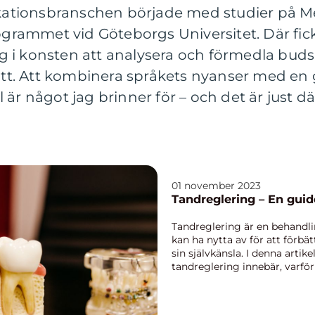
tionsbranschen började med studier på M
ammet vid Göteborgs Universitet. Där fick j
i konsten att analysera och förmedla budska
sätt. Att kombinera språkets nyanser med en 
är något jag brinner för – och det är just dä
01 november 2023
Tandreglering – En guid
Tandreglering är en behand
kan ha nytta av för att förb
sin självkänsla. I denna arti
tandreglering innebär, varför 
alt...