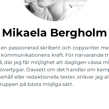
Mikaela Bergholm
 en passionerad skribent och copywriter med
r kommunikationens kraft. För närvarande tri
, där jag får möjlighet att dagligen vässa m
h övertygar. Oavsett om det handlar om kam
l eller redaktionella texter, strävar jag allt
gruppen på bästa möjliga sätt.