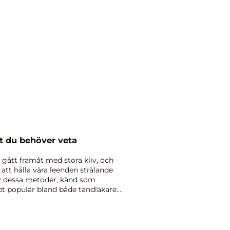
lt du behöver veta
 gått framåt med stora kliv, och
tt hålla våra leenden strålande
av dessa metoder, känd som
bbt populär bland både tandläkare