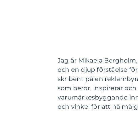
Jag är Mikaela Bergholm,
och en djup förståelse fö
skribent på en reklambyrå
som berör, inspirerar oc
varumärkesbyggande innehål
och vinkel för att nå mål