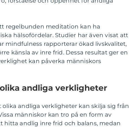
o, förståelse och öppenhet för andliga
att regelbunden meditation kan ha
ska hälsofördelar. Studier har även visat att
 mindfulness rapporterar ökad livskvalitet,
re känsla av inre frid. Dessa resultat ger en
 verklighet kan påverka människors
olika andliga verkligheter
tt olika andliga verkligheter kan skilja sig frå
Vissa människor kan tro på en form av
 hitta andlig inre frid och balans, medan