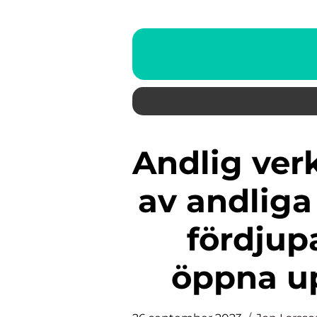
Andlig verklighet: Utforskande
av andliga
fördjup
öppna up