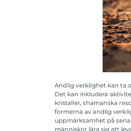
Andlig verklighet kan ta ol
Det kan inkludera aktivit
kristaller, shamanska res
formerna av andlig verkli
uppmärksamhet på senare
människor lära sig att le