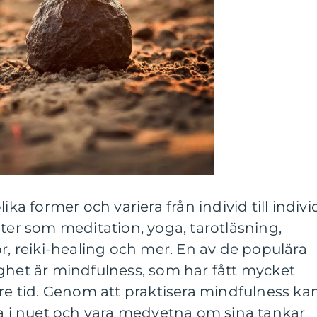
ika former och variera från individ till indivi
eter som meditation, yoga, tarotläsning,
or, reiki-healing och mer. En av de populära
ghet är mindfulness, som har fått mycket
 tid. Genom att praktisera mindfulness ka
va i nuet och vara medvetna om sina tankar