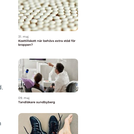
31. maj
Kosttillskott när behövs extra stöd för
kroppen?
d.
09. maj
Tandläkare sundbyberg
n