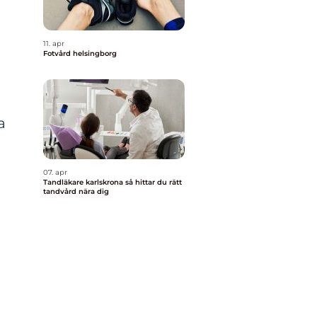
11. apr
Fotvård helsingborg
.
a
07. apr
Tandläkare karlskrona så hittar du rätt
tandvård nära dig