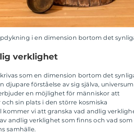
jupdykning i en dimension bortom det synlig
lig verklighet
skrivas som en dimension bortom det synlig
en djupare förståelse av sig själva, universum
rbjuder en möjlighet för människor att
 och sin plats i den större kosmiska
l kommer vi att granska vad andlig verkligh
 av andlig verklighet som finns och vad som
s samhälle.