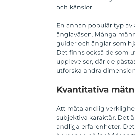
och känslor.
En annan populär typ av a
änglaväsen. Många människ
guider och änglar som hjä
Det finns också de som u
upplevelser, där de påst
utforska andra dimension
Kvantitativa mätn
Att mäta andlig verkligh
subjektiva karaktär. Det är
andliga erfarenheter. Det