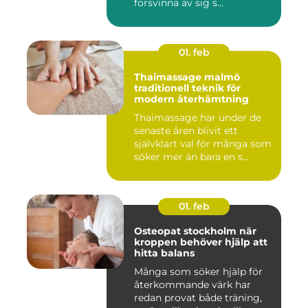
försvinna av sig s...
01. feb
Thaimassage malmö
traditionell teknik för
modern återhämtning
Thaimassage har under de
senaste åren blivit ett
självklart val för många som
söker mer än bara en s...
01. feb
Osteopat stockholm när
kroppen behöver hjälp att
hitta balans
Många som söker hjälp för
återkommande värk har
redan provat både träning,