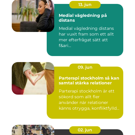
13. jun
Medial vägledning på
distans
Medial vägledning distans
har vuxit fram som ett allt
mer efterfrågat sätt att
f&ari...
09. jun
Parterapi stockholm så kan
samtal stärka relationer
Parterapi stockholm är ett
sökord som allt fler
använder när relationer
känns otrygga, konfliktfylld...
02. jun