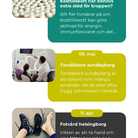
Kosttillskott när behövs
extra stöd för kroppen?
Allt fler funderar på om
Kosttillskott kan göra
skillnad för energin,
immunförsvaret och det
allmänn...
09. maj
Tandläkare sundbyberg
Tandläkare sundbyberg är
ett sökord som många
använder när de letar efter
trygg och modern tandvård
...
11. apr
Fotvård helsingborg
Vikten av att ta hand om