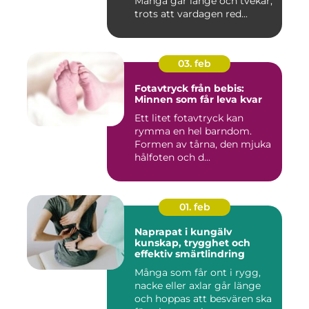
Många går länge och tvekar,
trots att vardagen red...
03. feb
Fotavtryck från bebis:
Minnen som får leva kvar
Ett litet fotavtryck kan
rymma en hel barndom.
Formen av tårna, den mjuka
hålfoten och d...
01. feb
Naprapat i kungälv
kunskap, trygghet och
effektiv smärtlindring
Många som får ont i rygg,
nacke eller axlar går länge
och hoppas att besvären ska