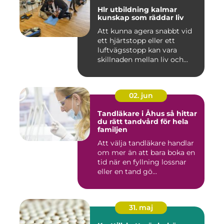
Hlr utbildning kalmar
kunskap som räddar liv
Att kunna agera snabbt vid
ett hjärtstopp eller ett
luftvägsstopp kan vara
skillnaden mellan liv och...
02. jun
Tandläkare i Åhus så hittar
du rätt tandvård för hela
familjen
Att välja tandläkare handlar
om mer än att bara boka en
tid när en fyllning lossnar
eller en tand gö...
31. maj