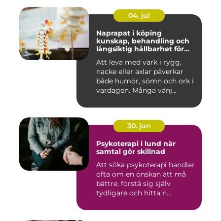
04. jul
Naprapat i köping
kunskap, behandling och
långsiktig hållbarhet för
kroppen
Att leva med värk i rygg,
nacke eller axlar påverkar
både humör, sömn och ork i
vardagen. Många vänj...
30. jun
Psykoterapi i lund när
samtal gör skillnad
Att söka psykoterapi handlar
ofta om en önskan att må
bättre, förstå sig själv
tydligare och hitta n...