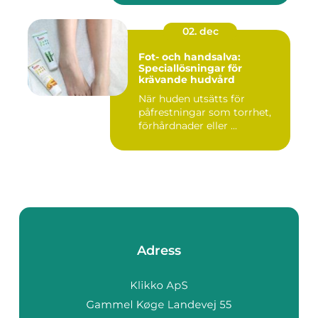
02. dec
Fot- och handsalva:
Speciallösningar för
krävande hudvård
När huden utsätts för
påfrestningar som torrhet,
förhårdnader eller ...
Adress