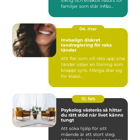
viktig och effektiv resurs för
familjer som står inf&o...
04. mar
Invisalign diskret
tandreglering för raka
tänder
Allt fler som vill räta upp sina
tänder väljer en lösning som
knappt syns. Många drar sig
för klassi...
10. feb
Psykolog västerås så hittar
du rätt stöd när livet känns
tungt
Att söka hjälp för sitt
mående är ett stort steg.