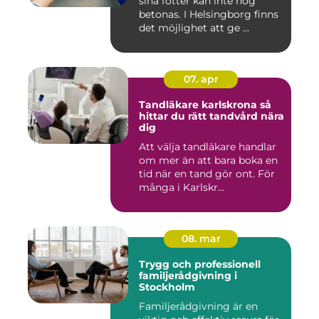
sina fötter kan inte nog
betonas. I Helsingborg finns
det möjlighet att ge ...
07. apr
Tandläkare karlskrona så
hittar du rätt tandvård nära
dig
Att välja tandläkare handlar
om mer än att bara boka en
tid när en tand gör ont. För
många i Karlskr...
08. mar
Trygg och professionell
familjerådgivning i
Stockholm
Familjerådgivning är en