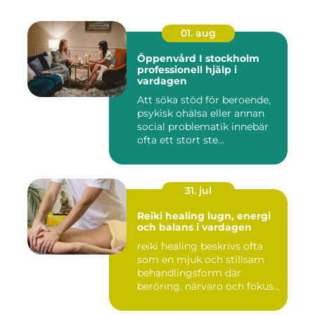
01. aug
Öppenvård I stockholm
professionell hjälp i
vardagen
Att söka stöd för beroende,
psykisk ohälsa eller annan
social problematik innebär
ofta ett stort ste...
31. jul
Reiki healing lugn, energi
och balans i vardagen
reiki healing beskrivs ofta
som en mjuk och stillsam
behandlingsform där
beröring, närvaro och fokus...