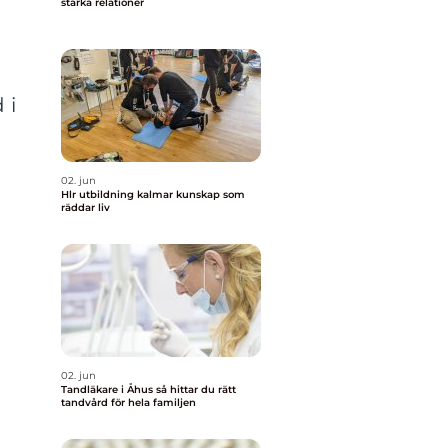
stärka relationer
 i
02. jun
Hlr utbildning kalmar kunskap som
räddar liv
02. jun
Tandläkare i Åhus så hittar du rätt
tandvård för hela familjen