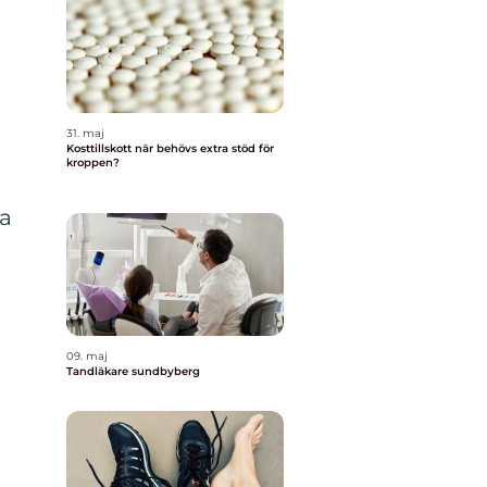
31. maj
Kosttillskott när behövs extra stöd för
kroppen?
ta
09. maj
Tandläkare sundbyberg