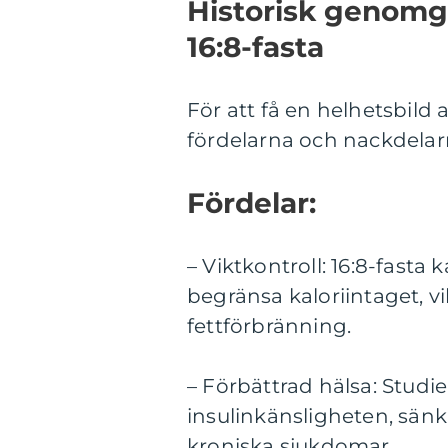
Historisk genomg
16:8-fasta
För att få en helhetsbild 
fördelarna och nackdela
Fördelar:
– Viktkontroll: 16:8-fasta 
begränsa kaloriintaget, vi
fettförbränning.
– Förbättrad hälsa: Studier
insulinkänsligheten, sän
kroniska sjukdomar.