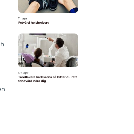
11. apr
Fotvård helsingborg
ch
07. apr
Tandläkare karlskrona så hittar du rätt
tandvård nära dig
en
n