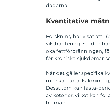
dagarna.
Kvantitativa mätni
Forskning har visat att 16
vikthantering. Studier har
öka fettförbränningen, fö
för kroniska sjukdomar s
När det gäller specifika k
minskad total kaloriintag, 
Dessutom kan fasta-peri
av ketoner, vilket kan för
hjärnan.