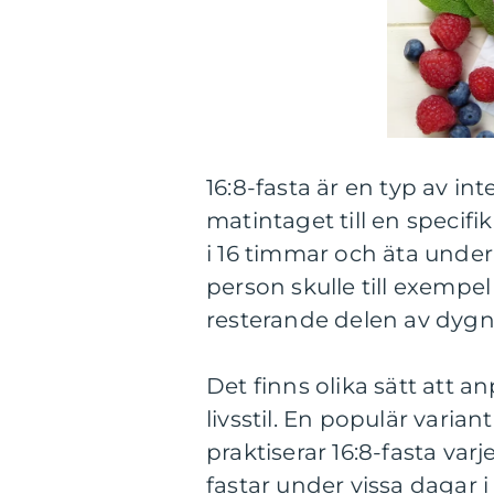
16:8-fasta är en typ av i
matintaget till en specif
i 16 timmar och äta unde
person skulle till exempel
resterande delen av dygn
Det finns olika sätt att a
livsstil. En populär vari
praktiserar 16:8-fasta var
fastar under vissa dagar 