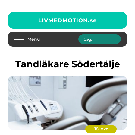
LIVMEDMOTION.
se
Menu
Tandläkare Södertälje
18. okt