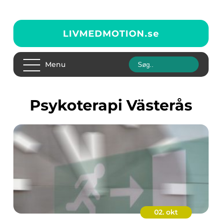
LIVMEDMOTION.
se
Menu
Psykoterapi Västerås
02. okt