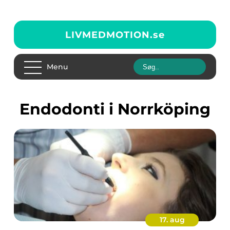
LIVMEDMOTION.
se
Menu
endodonti i Norrköping
17. aug