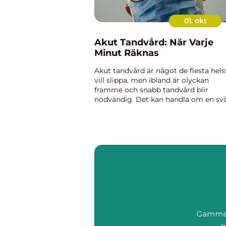
01. okt
Akut Tandvård: När Varje
Minut Räknas
Akut tandvård är något de flesta hels
vill slippa, men ibland är olyckan
framme och snabb tandvård blir
nödvändig. Det kan handla om en sv
tandvärk, ett utslaget tandfragment
eller andra plötsl...