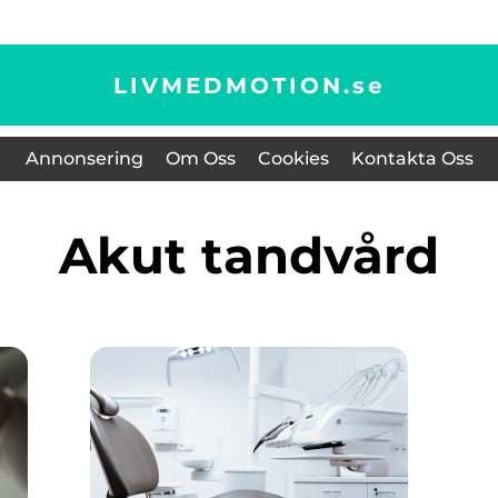
LIVMEDMOTION.
se
Annonsering
Om Oss
Cookies
Kontakta Oss
akut tandvård