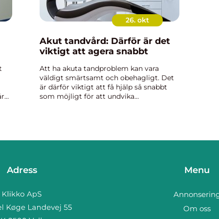
26. okt
Akut tandvård: Därför är det
viktigt att agera snabbt
t
Att ha akuta tandproblem kan vara
väldigt smärtsamt och obehagligt. Det
är därför viktigt att få hjälp så snabbt
år
som möjligt för att undvika
komplikationer och lindra obehaget. I
den här artike...
Adress
Menu
Annonserin
Om oss